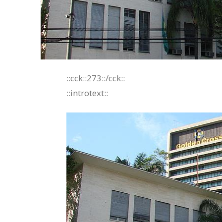
::cck::273::/cck::
::introtext::