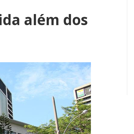
vida além dos
okmarks: