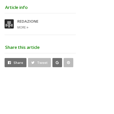
Article info
REDAZIONE
»
MORE
Share this article
Share
Pin
Share
Tweet
on
on
Google+
Pinterest