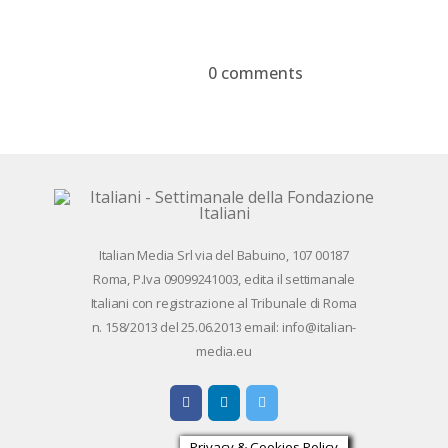
Google+
Pinterest
WhatsApp
0 comments
Devi essere
connesso
per inviare un
commento.
Ita­lian Me­dia Srl via del Ba­bui­no, 107 00187
Roma, P.Iva 09099241003, edi­ta il set­ti­ma­na­le
Ita­lia­ni con re­gi­stra­zio­ne al Tri­bu­na­le di Roma
n. 158/​2013 del 25.06.2013 email: info@ita­lian­
me­dia.eu
Privacy & Cookies Policy