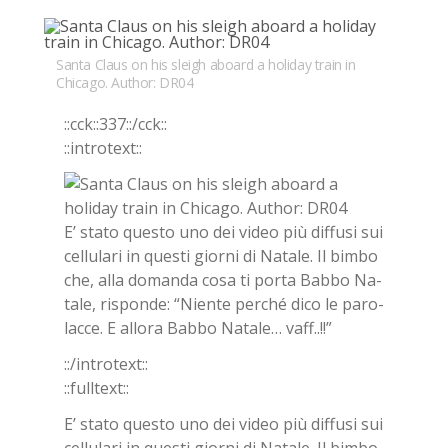
Bookmarks:
Santa Claus on his sleigh aboard a holiday train in
Chicago. Author: DR04
::cck::337::/​cck::
::in­tro­text::
E’ sta­to que­sto uno dei vi­deo più dif­fu­si sui
cel­lu­la­ri in que­sti gior­ni di Na­ta­le. Il bim­bo
che, alla do­man­da cosa ti por­ta Bab­bo Na­
ta­le, ri­spon­de: “Nien­te per­ché dico le pa­ro­
lac­ce. E al­lo­ra Bab­bo Na­ta­le… vaff..!!”
::/in­tro­text::
::full­text::
E’ sta­to que­sto uno dei vi­deo più dif­fu­si sui
cel­lu­la­ri in que­sti gior­ni di Na­ta­le. Il bim­bo