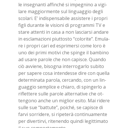
le in­se­gnan­ti af­fin­ché si im­pe­gni­no a vi­gi­
la­re mag­gior­men­te sul lin­guag­gio de­gli
sco­la­ri. E’ in­di­spen­sa­bi­le as­si­ste­re i pro­pri
fi­gli du­ran­te le vi­sio­ni di pro­gram­mi TV e
sta­re at­ten­ti in casa a non la­sciar­si an­da­re
in escla­ma­zio­ni piut­to­sto “co­lo­ri­te”. Emu­la­
re i pro­pri cari ed espri­mer­si come loro è
uno dei pri­mi mo­ti­vi che spin­ge il bam­bi­no
ad usa­re pa­ro­le che non ca­pi­sce. Quan­do
ciò av­vie­ne, bi­so­gna in­ter­ro­gar­lo su­bi­to
per sa­pe­re cosa in­ten­des­se dire con quel­la
de­ter­mi­na­ta pa­ro­la, cer­can­do, con un lin­
guag­gio sem­pli­ce e chia­ro, di spin­ger­lo a
ri­flet­te­re sul­le pa­ro­le al­ter­na­ti­ve che ot­
ten­go­no an­che un mi­glior esi­to. Mai ri­de­re
sul­le sue “bat­tu­te”, poi­ché, se ca­pi­sce di
far­vi sor­ri­de­re, si ri­pe­te­rà con­ti­nua­men­te
per di­ver­tir­vi, ri­te­nen­do quin­di le­git­ti­ma­to
il suo com­por­ta­men­to.