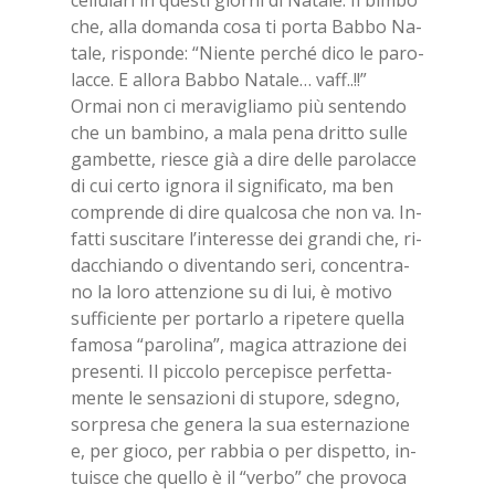
che, alla do­man­da cosa ti por­ta Bab­bo Na­
ta­le, ri­spon­de: “Nien­te per­ché dico le pa­ro­
lac­ce. E al­lo­ra Bab­bo Na­ta­le… vaff..!!”
Or­mai non ci me­ra­vi­glia­mo più sen­ten­do
che un bam­bi­no, a mala pena drit­to sul­le
gam­bet­te, rie­sce già a dire del­le pa­ro­lac­ce
di cui cer­to igno­ra il si­gni­fi­ca­to, ma ben
com­pren­de di dire qual­co­sa che non va. In­
fat­ti su­sci­ta­re l’in­te­res­se dei gran­di che, ri­
dac­chian­do o di­ven­tan­do seri, con­cen­tra­
no la loro at­ten­zio­ne su di lui, è mo­ti­vo
suf­fi­cien­te per por­tar­lo a ri­pe­te­re quel­la
fa­mo­sa “pa­ro­li­na”, ma­gi­ca at­tra­zio­ne dei
pre­sen­ti. Il pic­co­lo per­ce­pi­sce per­fet­ta­
men­te le sen­sa­zio­ni di stu­po­re, sde­gno,
sor­pre­sa che ge­ne­ra la sua ester­na­zio­ne
e, per gio­co, per rab­bia o per di­spet­to, in­
tui­sce che quel­lo è il “ver­bo” che pro­vo­ca