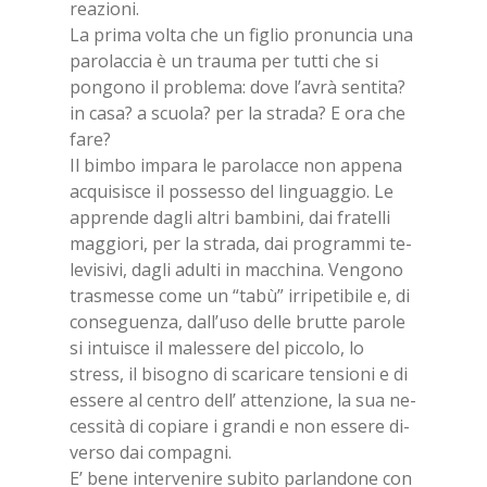
rea­zio­ni.
La pri­ma vol­ta che un fi­glio pro­nun­cia una
pa­ro­lac­cia è un trau­ma per tut­ti che si
pon­go­no il pro­ble­ma: dove l’a­vrà sen­ti­ta?
in casa? a scuo­la? per la stra­da? E ora che
fare?
Il bim­bo im­pa­ra le pa­ro­lac­ce non ap­pe­na
ac­qui­si­sce il pos­ses­so del lin­guag­gio. Le
ap­pren­de da­gli al­tri bam­bi­ni, dai fra­tel­li
mag­gio­ri, per la stra­da, dai pro­gram­mi te­
le­vi­si­vi, da­gli adul­ti in mac­chi­na. Ven­go­no
tra­smes­se come un “tabù” ir­ri­pe­ti­bi­le e, di
con­se­guen­za, dal­l’u­so del­le brut­te pa­ro­le
si in­tui­sce il ma­les­se­re del pic­co­lo, lo
stress, il bi­so­gno di sca­ri­ca­re ten­sio­ni e di
es­se­re al cen­tro dell’ at­ten­zio­ne, la sua ne­
ces­si­tà di co­pia­re i gran­di e non es­se­re di­
ver­so dai com­pa­gni.
E’ bene in­ter­ve­ni­re su­bi­to par­lan­do­ne con