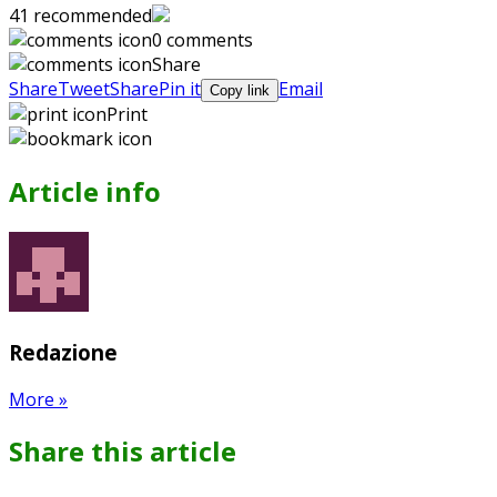
on
on
with
41
recommended
Google+
Pinterest
WhatsApp
0 comments
Share
Share
Tweet
Share
Pin it
Email
Copy link
Print
Article info
Redazione
More
»
Share this article