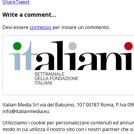
Share
Pin
Send
Share
Tweet
on
on
with
Write a comment...
Google+
Pinterest
WhatsApp
Devi essere
connesso
per inviare un commento.
Ita­lian Me­dia Srl via del Ba­bui­no, 107 00187 Roma, P.Iva 09099
info@ita­lian­me­dia.eu
Utilizziamo i cookie per personalizzare contenuti ed annunci
modo in cui utilizza il nostro sito con i nostri partner che s