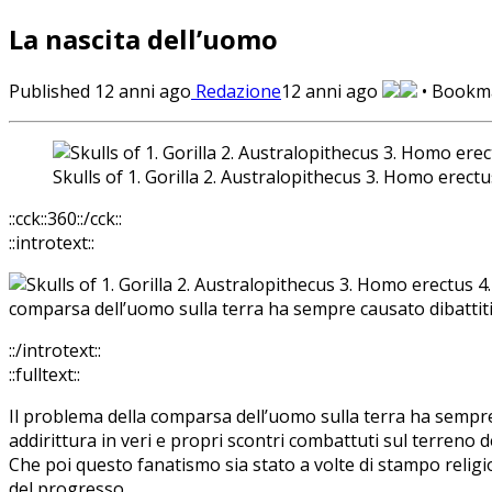
La nascita dell’uomo
Published
12 anni ago
Redazione
12 anni ago
• Bookm
Skulls of 1. Gorilla 2. Australopithecus 3. Homo erec
::cck::360::/cck::
::introtext::
comparsa dell’uomo sulla terra ha sempre causato dibattiti s
::/introtext::
::fulltext::
Il problema della comparsa dell’uomo sulla terra ha sempre ca
addirittura in veri e propri scontri combattuti sul terreno 
Che poi questo fanatismo sia stato a volte di stampo relig
del progresso.