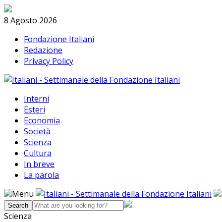
Skip
Search
to
8 Agosto 2026
content
Fondazione Italiani
Redazione
Privacy Policy
Interni
Esteri
Economia
Società
Scienza
Cultura
In breve
La parola
Menu
Scienza