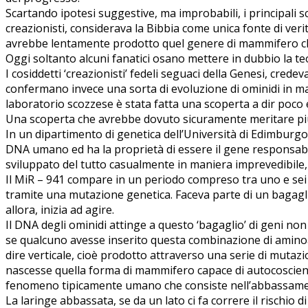
Scartando ipotesi suggestive, ma improbabili, i principali s
creazionisti, considerava la Bibbia come unica fonte di veri
avrebbe lentamente prodotto quel genere di mammifero c
Oggi soltanto alcuni fanatici osano mettere in dubbio la teo
I cosiddetti ‘creazionisti’ fedeli seguaci della Genesi, cred
confermano invece una sorta di evoluzione di ominidi in mam
laboratorio scozzese è stata fatta una scoperta a dir poco 
Una scoperta che avrebbe dovuto sicuramente meritare più
In un dipartimento di genetica dell’Università di Edimburgo
DNA umano ed ha la proprietà di essere il gene responsabil
sviluppato del tutto casualmente in maniera imprevedibile,
Il MiR – 941 compare in un periodo compreso tra uno e sei
tramite una mutazione genetica. Faceva parte di un bagaglio 
allora, inizia ad agire.
Il DNA degli ominidi attinge a questo ‘bagaglio’ di geni n
se qualcuno avesse inserito questa combinazione di amino
dire verticale, cioè prodotto attraverso una serie di mutaz
nascesse quella forma di mammifero capace di autocoscienza
fenomeno tipicamente umano che consiste nell’abbassamen
La laringe abbassata, se da un lato ci fa correre il risch