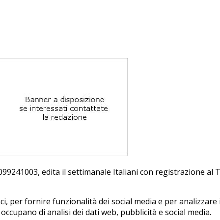
241003, edi­ta il set­ti­ma­na­le Ita­lia­ni con re­gi­stra­zio­ne a
, per fornire funzionalità dei social media e per analizzare i
i occupano di analisi dei dati web, pubblicità e social media.