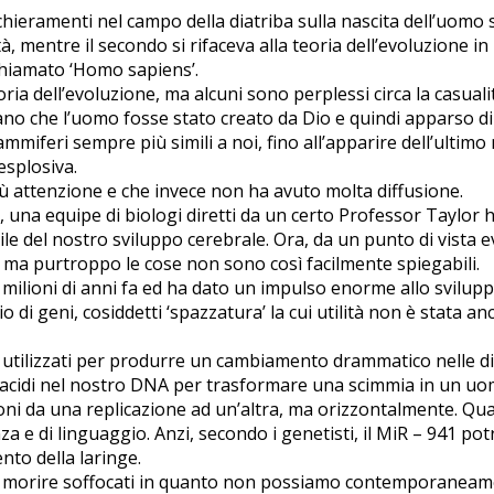
chieramenti nel campo della diatriba sulla nascita dell’uomo s
tà, mentre il secondo si rifaceva alla teoria dell’evoluzione 
hiamato ‘Homo sapiens’.
ria dell’evoluzione, ma alcuni sono perplessi circa la casuali
evano che l’uomo fosse stato creato da Dio e quindi apparso di 
miferi sempre più simili a noi, fino all’apparire dell’ultimo
esplosiva.
 attenzione e che invece non ha avuto molta diffusione.
, una equipe di biologi diretti da un certo Professor Taylor 
e del nostro sviluppo cerebrale. Ora, da un punto di vista e
 ma purtroppo le cose non sono così facilmente spiegabili.
 milioni di anni fa ed ha dato un impulso enorme allo svilu
di geni, cosiddetti ‘spazzatura’ la cui utilità non è stata an
on utilizzati per produrre un cambiamento drammatico nelle d
acidi nel nostro DNA per trasformare una scimmia in un uo
ioni da una replicazione ad un’altra, ma orizzontalmente. Qu
 e di linguaggio. Anzi, secondo i genetisti, il MiR – 941 po
to della laringe.
io di morire soffocati in quanto non possiamo contemporaneam