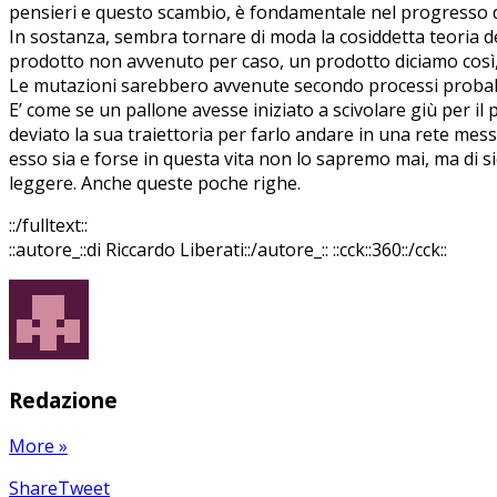
pensieri e questo scambio, è fondamentale nel progresso
In sostanza, sembra tornare di moda la cosiddetta teoria d
prodotto non avvenuto per caso, un prodotto diciamo così, 
Le mutazioni sarebbero avvenute secondo processi probabi
E’ come se un pallone avesse iniziato a scivolare giù per
deviato la sua traiettoria per farlo andare in una rete mess
esso sia e forse in questa vita non lo sapremo mai, ma di si
leggere. Anche queste poche righe.
::/fulltext::
::autore_::di Riccardo Liberati::/autore_::
::cck::360::/cck::
Redazione
More
»
Share
Pin
Send
Share
Tweet