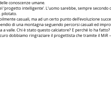
 delle conoscenze umane.
el ‘progetto intelligente’. L’uomo sarebbe, sempre secondo q
pilotato.
lmente casuali, ma ad un certo punto dell’evoluzione succe
 il pendio di una montagna seguendo percorsi casuali ed impr
a a valle. Chi è stato questo calciatore? E perché lo ha fatt
curo dobbiamo ringraziare il progettista che tramite il MiR –