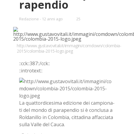
ra­pen­dio
•
Redazione
12 anni ago
25
Bookmarks:
http://www.gustavovitali.it/immagini/comdown/colombia-
2015/colombia-2015-logo.jpeg
::cck::387::/​cck::
::in­tro­text::
La quat­tor­di­ce­si­ma edi­zio­ne dei cam­pio­na­
ti del mon­do di pa­ra­pen­dio si è con­clu­sa a
Rol­da­nil­lo in Co­lom­bia, cit­ta­di­na af­fac­cia­ta
sul­la Val­le del Cau­ca.