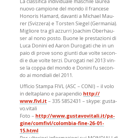
La clas­si­fi­ca in­di­vi­dua­le ma­schi­le lau­rea
nuo­vo cam­pio­ne del mon­do il fran­ce­se
Ho­no­ris Ha­mard, da­van­ti a Mi­chael Mau­
rer (Sviz­ze­ra) e Tor­sten Sie­gel (Ger­ma­nia).
Mi­glio­re tra gli az­zur­ri Joa­chim Obe­rhau­
ser al nono po­sto. Buo­ne le pre­sta­zio­ni di
Luca Do­ni­ni ed Aa­ron Du­ro­ga­ti che in un
paio di pro­ve sono giun­ti due vol­te se­con­
di e due vol­te ter­zi. Du­ro­ga­ti nel 2013 vin­
se la cop­pa del mon­do e Do­ni­ni fu se­con­
do ai mon­dia­li del 2011.
Uf­fi­cio Stam­pa FIVL (ASC – CONI) – il volo
in del­ta­pla­no e pa­ra­pen­dio
http://​
www.fivl.it
– 335 5852431 – sky­pe: gu­sta­
vo.vi­ta­li
Foto –
http://​www.gu­sta­vo­vi­ta­li.it/​pa­
gi­ne/​com­fi­vl/​co­lom­bia-fine-26-01-
15.html
Per ul­te­rio­ri in­for­ma­zio­ni sui MON­DIA­LI di