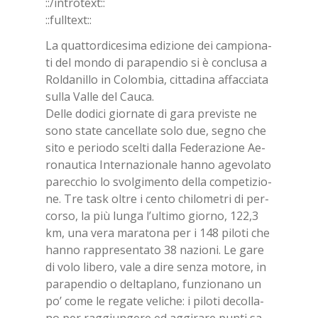
::/in­tro­text::
::full­text::
La quat­tor­di­ce­si­ma edi­zio­ne dei cam­pio­na­
ti del mon­do di pa­ra­pen­dio si è con­clu­sa a
Rol­da­nil­lo in Co­lom­bia, cit­ta­di­na af­fac­cia­ta
sul­la Val­le del Cau­ca.
Del­le do­di­ci gior­na­te di gara pre­vi­ste ne
sono sta­te can­cel­la­te solo due, se­gno che
sito e pe­rio­do scel­ti dal­la Fe­de­ra­zio­ne Ae­
ro­nau­ti­ca In­ter­na­zio­na­le han­no age­vo­la­to
pa­rec­chio lo svol­gi­men­to del­la com­pe­ti­zio­
ne. Tre task ol­tre i cen­to chi­lo­me­tri di per­
cor­so, la più lun­ga l’ul­ti­mo gior­no, 122,3
km, una vera ma­ra­to­na per i 148 pi­lo­ti che
han­no rap­pre­sen­ta­to 38 na­zio­ni. Le gare
di volo li­be­ro, vale a dire sen­za mo­to­re, in
pa­ra­pen­dio o del­ta­pla­no, fun­zio­na­no un
po’ come le re­ga­te ve­li­che: i pi­lo­ti de­col­la­
no per rag­giun­ge­re ed ag­gi­ra­re pun­ti sa­