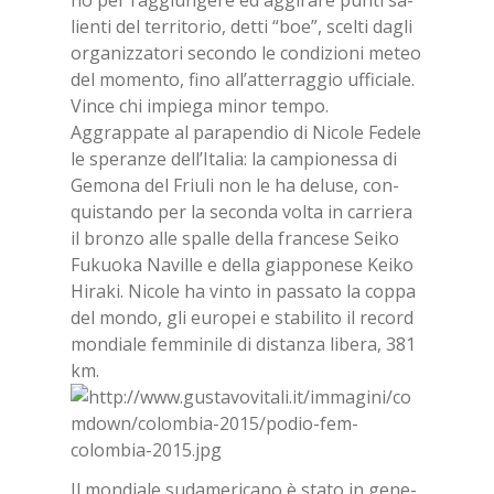
lien­ti del ter­ri­to­rio, det­ti “boe”, scel­ti da­gli
or­ga­niz­za­to­ri se­con­do le con­di­zio­ni me­teo
del mo­men­to, fino al­l’at­ter­rag­gio uf­fi­cia­le.
Vin­ce chi im­pie­ga mi­nor tem­po.
Ag­grap­pa­te al pa­ra­pen­dio di Ni­co­le Fe­de­le
le spe­ran­ze del­l’I­ta­lia: la cam­pio­nes­sa di
Ge­mo­na del Friu­li non le ha de­lu­se, con­
qui­stan­do per la se­con­da vol­ta in car­rie­ra
il bron­zo alle spal­le del­la fran­ce­se Sei­ko
Fu­kuo­ka Na­vil­le e del­la giap­po­ne­se Kei­ko
Hi­ra­ki. Ni­co­le ha vin­to in pas­sa­to la cop­pa
del mon­do, gli eu­ro­pei e sta­bi­li­to il re­cord
mon­dia­le fem­mi­ni­le di di­stan­za li­be­ra, 381
km.
Il mon­dia­le su­da­me­ri­ca­no è sta­to in ge­ne­