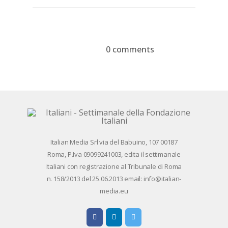
on
on
with
Google+
Pinterest
WhatsApp
0 comments
Devi essere
connesso
per inviare un
commento.
Ita­lian Me­dia Srl via del Ba­bui­no, 107 00187
Roma, P.Iva 09099241003, edi­ta il set­ti­ma­na­le
Ita­lia­ni con re­gi­stra­zio­ne al Tri­bu­na­le di Roma
n. 158/​2013 del 25.06.2013 email: info@ita­lian­
me­dia.eu