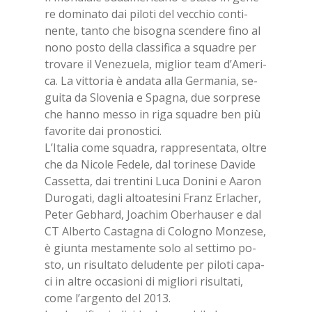
re do­mi­na­to dai pi­lo­ti del vec­chio con­ti­
nen­te, tan­to che bi­so­gna scen­de­re fino al
nono po­sto del­la clas­si­fi­ca a squa­dre per
tro­va­re il Ve­ne­zue­la, mi­glior team d’A­me­ri­
ca. La vit­to­ria è an­da­ta alla Ger­ma­nia, se­
gui­ta da Slo­ve­nia e Spa­gna, due sor­pre­se
che han­no mes­so in riga squa­dre ben più
fa­vo­ri­te dai pro­no­sti­ci.
L’I­ta­lia come squa­dra, rap­pre­sen­ta­ta, ol­tre
che da Ni­co­le Fe­de­le, dal to­ri­ne­se Da­vi­de
Cas­set­ta, dai tren­ti­ni Luca Do­ni­ni e Aa­ron
Du­ro­ga­ti, da­gli al­toa­te­si­ni Franz Er­la­cher,
Pe­ter Ge­b­hard, Joa­chim Obe­rhau­ser e dal
CT Al­ber­to Ca­sta­gna di Co­lo­gno Mon­ze­se,
è giun­ta me­sta­men­te solo al set­ti­mo po­
sto, un ri­sul­ta­to de­lu­den­te per pi­lo­ti ca­pa­
ci in al­tre oc­ca­sio­ni di mi­glio­ri ri­sul­ta­ti,
come l’ar­gen­to del 2013.