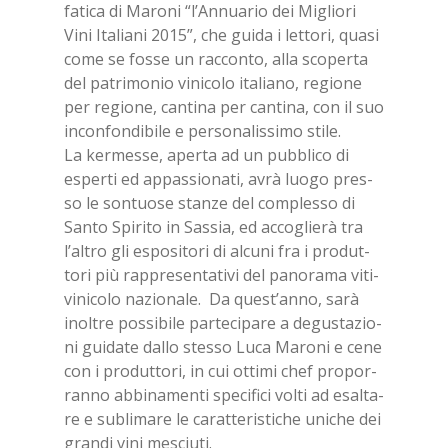
fa­ti­ca di Ma­ro­ni “l’An­nua­rio dei Mi­glio­ri
Vini Ita­lia­ni 2015”, che gui­da i let­to­ri, qua­si
come se fos­se un rac­con­to, alla sco­per­ta
del pa­tri­mo­nio vi­ni­co­lo ita­lia­no, re­gio­ne
per re­gio­ne, can­ti­na per can­ti­na, con il suo
in­con­fon­di­bi­le e per­so­na­lis­si­mo sti­le.
La ker­mes­se, aper­ta ad un pub­bli­co di
esper­ti ed ap­pas­sio­na­ti, avrà luo­go pres­
so le son­tuo­se stan­ze del com­ples­so di
San­to Spi­ri­to in Sas­sia, ed ac­co­glie­rà tra
l’al­tro gli espo­si­to­ri di al­cu­ni fra i pro­dut­
to­ri più rap­pre­sen­ta­ti­vi del pa­no­ra­ma vi­ti­
vi­ni­co­lo na­zio­na­le. Da que­st’an­no, sarà
inol­tre pos­si­bi­le par­te­ci­pa­re a de­gu­sta­zio­
ni gui­da­te dal­lo stes­so Luca Ma­ro­ni e cene
con i pro­dut­to­ri, in cui ot­ti­mi chef pro­por­
ran­no ab­bi­na­men­ti spe­ci­fi­ci vol­ti ad esal­ta­
re e su­bli­ma­re le ca­rat­te­ri­sti­che uni­che dei
gran­di vini me­sciu­ti.