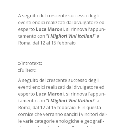
A se­gui­to del cre­scen­te suc­ces­so de­gli
even­ti enoi­ci rea­liz­za­ti dal di­vul­ga­to­re ed
esper­to
Luca Ma­ro­ni
, si rin­no­va l’ap­pun­
ta­men­to con “
I Mi­glio­ri Vini Ita­lia­ni
” a
Roma, dal 12 al 15 feb­bra­io.
::/in­tro­text::
::full­text::
A se­gui­to del cre­scen­te suc­ces­so de­gli
even­ti enoi­ci rea­liz­za­ti dal di­vul­ga­to­re ed
esper­to
Luca Ma­ro­ni
, si rin­no­va l’ap­pun­
ta­men­to con “
I Mi­glio­ri Vini Ita­lia­ni
” a
Roma, dal 12 al 15 feb­bra­io. È in que­sta
cor­ni­ce che ver­ran­no san­ci­ti i vin­ci­to­ri del­
le va­rie ca­te­go­rie eno­lo­gi­che e geo­gra­fi­