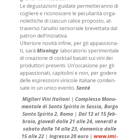
Le de­gu­sta­zio­ni gui­da­te per­met­te­ran­no di
co­glie­re e ri­co­no­sce­re le pe­cu­lia­ri­tà or­ga­
no­let­ti­che di cia­scun ca­li­ce pro­po­sto, at­
tra­ver­so l’a­na­li­si sen­so­ria­le bre­vet­ta­ta dal
pa­tron del­l’i­ni­zia­ti­va.
Ul­te­rio­re no­vi­tà in­fi­ne, per gli ap­pas­sio­na­
ti, sarà
Mi­xo­lo­gy
: la­bo­ra­to­rio spe­ri­men­ta­le
di crea­zio­ne di cock­tail ba­sa­ti sui vini dei
pro­dut­to­ri pre­sen­ti. Un’oc­ca­sio­ne per gli
ap­pas­sio­na­ti, ca­pi­to­li­ni e non, per go­de­re
del­le espres­sio­ni vi­ni­co­le ita­lia­ne con­den­
sa­te in un uni­co even­to.
San­té
.
Mi­glio­ri Vini Ita­lia­ni
|
Com­ples­so Mo­nu­
men­ta­le di San­to Spi­ri­to in Sas­sia, Bor­go
San­to Spi­ri­to 2, Roma
|
Dal 12 al 15 feb­
bra­io, gio­ve­dì dal­le 21 alle 24, ve­ner­dì e
sa­ba­to dal­le 14 alle 23, do­me­ni­ca dal­le
15 alle 22
|
In­gres­so 20 euro
|
www.imi­