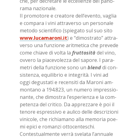
che, per de­cre­ta­re le ec­cel­len­ze del pa­no­
ra­ma na­zio­na­le.
Il pro­mo­to­re e crea­to­re del­l’e­ven­to, va­glia
e com­pa­ra i vini at­tra­ver­so un per­so­na­le
me­to­do scien­ti­fi­co (spie­ga­to sul suo sito
www.lu­ca­ma­ro­ni.it
) e “di­mo­stra­to” at­tra­
ver­so una fun­zio­ne arit­me­ti­ca che pre­ve­de
come chia­ve di vol­ta la
frut­to­si­tà
del vino,
ov­ve­ro la pia­ce­vo­lez­za del sa­po­re. I pa­ra­
me­tri del­la fun­zio­ne sono un
blend
di con­
si­sten­za, equi­li­brio e in­te­gri­tà. I vini ad
oggi de­gu­sta­ti e re­cen­si­ti da Ma­ro­ni am­
mon­ta­no a 194.823, un nu­me­ro im­pres­sio­
nan­te, che di­mo­stra l’e­spe­rien­za e la com­
pe­ten­za del cri­ti­co. Da ap­prez­za­re è poi il
te­no­re espres­si­vo e au­li­co del­le de­scri­zio­ni
vi­ni­co­le, che ri­chia­ma­no alla me­mo­ria poe­
mi epi­ci e ro­man­zi ot­to­cen­te­schi.
Con­te­stual­men­te ver­rà sve­la­ta l’an­nua­le