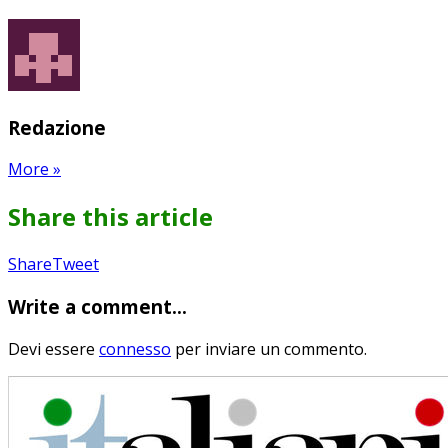
Redazione
More
»
Share this article
Share
Pin
Send
Share
Tweet
on
on
with
Write a comment...
Google+
Pinterest
WhatsApp
Devi essere
connesso
per inviare un commento.