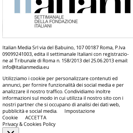
Ita­lian Me­dia Srl via del Ba­bui­no, 107 00187 Roma, P.Iva
09099241003, edi­ta il set­ti­ma­na­le Ita­lia­ni con re­gi­stra­zio­
ne al Tri­bu­na­le di Roma n. 158/​2013 del 25.06.2013 email:
info@ita­lian­me­dia.eu
Utilizziamo i cookie per personalizzare contenuti ed
annunci, per fornire funzionalità dei social media e per
analizzare il nostro traffico. Condividiamo inoltre
informazioni sul modo in cui utilizza il nostro sito con i
nostri partner che si occupano di analisi dei dati web,
pubblicità e social media.
Impostazione
Cookie
ACCETTA
Privacy & Cookies Policy