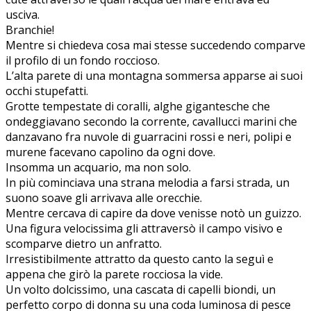
usciva.
Branchie!
Mentre si chiedeva cosa mai stesse succedendo comparve
il profilo di un fondo roccioso.
L’alta parete di una montagna sommersa apparse ai suoi
occhi stupefatti.
Grotte tempestate di coralli, alghe gigantesche che
ondeggiavano secondo la corrente, cavallucci marini che
danzavano fra nuvole di guarracini rossi e neri, polipi e
murene facevano capolino da ogni dove.
Insomma un acquario, ma non solo.
In più cominciava una strana melodia a farsi strada, un
suono soave gli arrivava alle orecchie.
Mentre cercava di capire da dove venisse notò un guizzo.
Una figura velocissima gli attraversò il campo visivo e
scomparve dietro un anfratto.
Irresistibilmente attratto da questo canto la seguì e
appena che girò la parete rocciosa la vide.
Un volto dolcissimo, una cascata di capelli biondi, un
perfetto corpo di donna su una coda luminosa di pesce