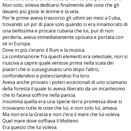
Non solo, voleva dedicarsi finalmente alle cose che gli
davano più gioia: le donne e la vela.
Per le prime aveva trascorso gli ultimi sei mesi a Cuba,
trovando un po’ di pace solo quando si era innamorato di
una bellissima e procace cubana che lui, pur di non
perderla, aveva immediatamente sposata e portata con
sé in Europa.
Dove in più c’erano il Rum e la musica.
La combinazione fra questi elementi era celestiale, non si
riusciva a capire quale venisse prima nella scala dei
piaceri che si susseguivano uno dopo l’altro,
confondendosi e potenziandosi fra loro.
Aveva anche provato i poteri eccezionali di uno sciamano
della foresta il quale lo aveva liberato da un incantesimo
che lo faceva soffrire nella pancia.
Insomma quella era una specie terra promessa dove si
trovavano tutte le cose che lui, e non solo lui, amava.
Ma non era la Grecia e non c’era il mare che lui voleva.
Quel mare dove soffiava il Meltemi.
Era questo che lui voleva.