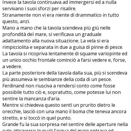
Invece la tavola continuava ad immergersi ed a nulla
servivano i suoi sforzi per risalire.
Stranamente non vi era niente di drammatico in tutto
questo, anzi.
Mano a mano che la tavola scendeva più giù nelle
profondità del mare, si verificava un graduale
adattamento alla nuova situazione. La vela si era
rimpicciolita e separata in due a guisa di pinne di pesce.
La tavola si ricopriva lentamente di squame variopinte ed
un unico occhio frontale cominciò a farsi vedere e, forse,
a vedere.
La parte posteriore della tavola dalla sua, più si scendeva
più assumeva le sembianze della coda di un pesce.
Ferdinand non riusciva a rendersi conto come fosse
possibile tutto ciò e, sopratutto, come potesse lui non
sentire la mancanza d’aria.
Mentre si chiedeva questo sentì un prurito dietro le
orecchie, lasciò con una mano il boma che teneva ancora
stretto, e si toccò in quel punto.
Grande fu la sua sorpresa nel sentire delle aperture nella
cute attraverso le quali l’acqua del mare entrava ed