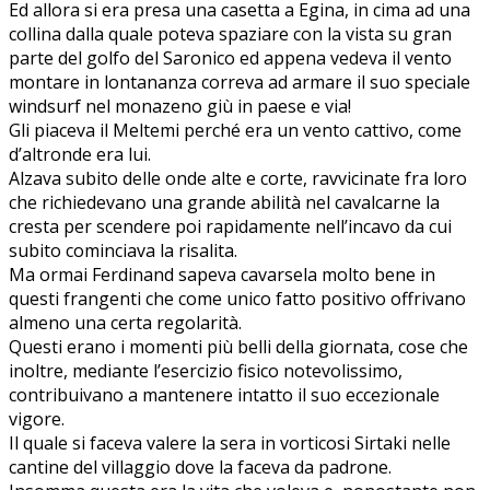
Ed allora si era presa una casetta a Egina, in cima ad una
collina dalla quale poteva spaziare con la vista su gran
parte del golfo del Saronico ed appena vedeva il vento
montare in lontananza correva ad armare il suo speciale
windsurf nel monazeno giù in paese e via!
Gli piaceva il Meltemi perché era un vento cattivo, come
d’altronde era lui.
Alzava subito delle onde alte e corte, ravvicinate fra loro
che richiedevano una grande abilità nel cavalcarne la
cresta per scendere poi rapidamente nell’incavo da cui
subito cominciava la risalita.
Ma ormai Ferdinand sapeva cavarsela molto bene in
questi frangenti che come unico fatto positivo offrivano
almeno una certa regolarità.
Questi erano i momenti più belli della giornata, cose che
inoltre, mediante l’esercizio fisico notevolissimo,
contribuivano a mantenere intatto il suo eccezionale
vigore.
Il quale si faceva valere la sera in vorticosi Sirtaki nelle
cantine del villaggio dove la faceva da padrone.