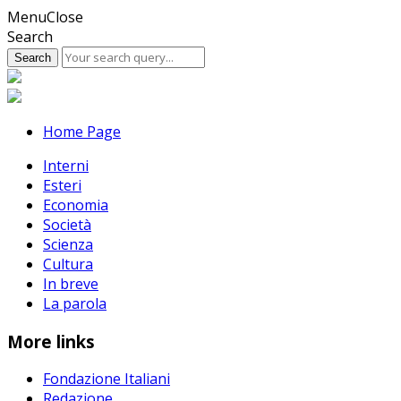
Skip
Menu
Close
to
Search
content
Home Page
Interni
Esteri
Economia
Società
Scienza
Cultura
In breve
La parola
More links
Fondazione Italiani
Redazione