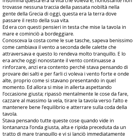
Insomma questa era la vita che voleva e, nonostante non
trovasse nessuna traccia della passata nobiltà nella
gente della Grecia di oggi, questa era la terra dove
passare il resto della sua vita.
Ed era con questi pensieri in testa che mise la tavola in
mare e cominciò a bordeggiare.
Conosceva la costa come le sue tasche, sapeva benissimo
come cambiava il vento a seconda delle calette che
attraversava e questo lo rendeva molto tranquillo. E lo
era anche oggi nonostante il vento continuasse a
rinforzare, anzi era contento perché stava pensando di
provare dei salti e per farli ci voleva i vento forte e onde
alte, proprio come si stavano presentando in quel
momento. Ed allora si mise in allerta aspettando
l’occasione giusta; ripassò mentalmente le cose da fare,
cazzare al massimo la vela, tirare la tavola verso l’alto e
mantenere bene l’equilibrio e atterrare sulla coda della
tavola.
Stava pensando tutte queste cose quando vide in
lontananza l’onda giusta, alta e ripida preceduta da un
tratto di mare tranquillo e vi si lanciò immediatamente