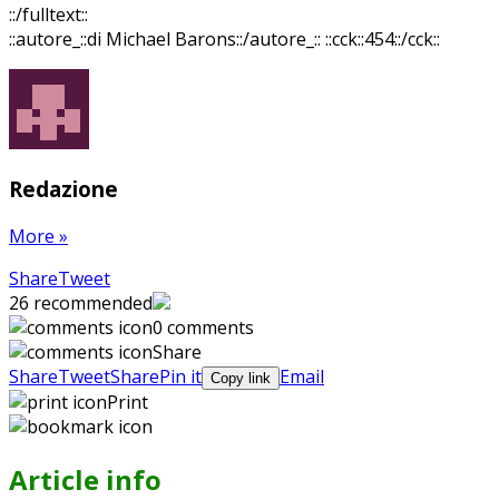
::/fulltext::
::autore_::di Michael Barons::/autore_::
::cck::454::/cck::
Redazione
More
»
Share
Pin
Send
Share
Tweet
on
on
with
26
recommended
Google+
Pinterest
WhatsApp
0 comments
Share
Share
Tweet
Share
Pin it
Email
Copy link
Print
Article info