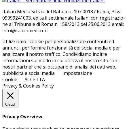
Ita­lian Me­dia Srl via del Ba­bui­no, 107 00187 Roma, P.Iva
09099241003, edi­ta il set­ti­ma­na­le Ita­lia­ni con re­gi­stra­zio­
ne al Tri­bu­na­le di Roma n. 158/​2013 del 25.06.2013 email:
info@ita­lian­me­dia.eu
Utilizziamo i cookie per personalizzare contenuti ed
annunci, per fornire funzionalità dei social media e per
analizzare il nostro traffico. Condividiamo inoltre
informazioni sul modo in cui utilizza il nostro sito con i
nostri partner che si occupano di analisi dei dati web,
pubblicità e social media.
Impostazione
Cookie
ACCETTA
Privacy & Cookies Policy
Chiudi
Privacy Overview