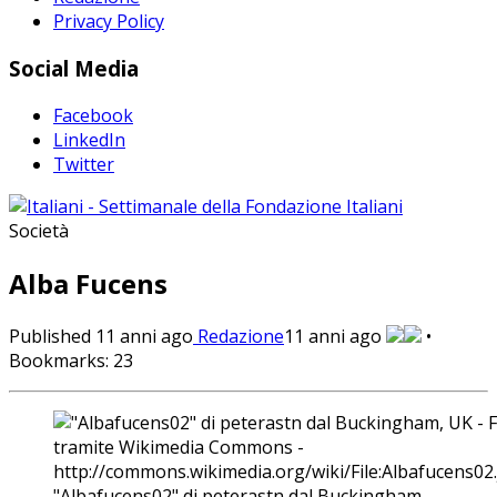
Privacy Policy
Social Media
Facebook
LinkedIn
Twitter
Società
Alba Fucens
Published
11 anni ago
Redazione
11 anni ago
•
Bookmarks:
23
"Albafucens02" di peterastn dal Buckingham,