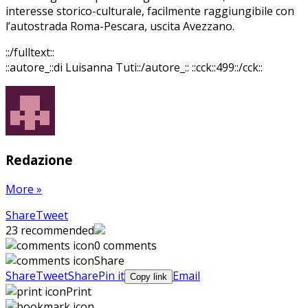
interesse storico-culturale, facilmente raggiungibile con
l’autostrada Roma-Pescara, uscita Avezzano.
::/fulltext::
::autore_::di Luisanna Tuti::/autore_::
::cck::499::/cck::
Redazione
More
»
Share
Pin
Send
Share
Tweet
on
on
with
23
recommended
Google+
Pinterest
WhatsApp
0 comments
Share
Share
Tweet
Share
Pin it
Email
Copy link
Print