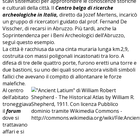
scavi sistematici per approfondire le conoscenze storiche
e culturali della città. Il
Centro belga di ricerche
archeologiche in Italia,
diretto da Jozef Mertens, incaricò
un gruppo di ricercatori guidato dal prof. Fernand De
Visscher, di recarsi in Abruzzo. Più tardi, anche la
Soprintendenza per i Beni Archeologici dell’Abruzzo,
seguì questo esempio.
La città è racchiusa da una cinta muraria lunga km.2,9,
costruita con massi poligonali incastonati tra loro. A
difesa di tre delle quattro porte, furono eretti una torre e
due bastioni, su uno dei quali sono ancora visibili simboli
fallici che avevano il compito di allontanare le forze
malefiche.
Al centro
dell’abitato
troneggiava
il
forum
dove si
trattavano
affari e si