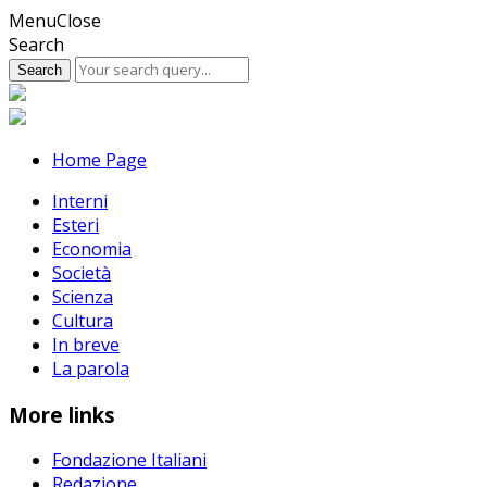
Skip
Menu
Close
to
Search
content
Home Page
Interni
Esteri
Economia
Società
Scienza
Cultura
In breve
La parola
More links
Fondazione Italiani
Redazione