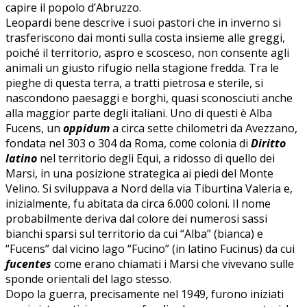
capire il popolo d’Abruzzo.
Leopardi bene descrive i suoi pastori che in inverno si
trasferiscono dai monti sulla costa insieme alle greggi,
poiché il territorio, aspro e scosceso, non consente agli
animali un giusto rifugio nella stagione fredda. Tra le
pieghe di questa terra, a tratti pietrosa e sterile, si
nascondono paesaggi e borghi, quasi sconosciuti anche
alla maggior parte degli italiani. Uno di questi è Alba
Fucens, un
oppidum
a circa sette chilometri da Avezzano,
fondata nel 303 o 304 da Roma, come colonia di
Diritto
latino
nel territorio degli Equi, a ridosso di quello dei
Marsi, in una posizione strategica ai piedi del Monte
Velino. Si sviluppava a Nord della via Tiburtina Valeria e,
inizialmente, fu abitata da circa 6.000 coloni. Il nome
probabilmente deriva dal colore dei numerosi sassi
bianchi sparsi sul territorio da cui “Alba” (bianca) e
“Fucens” dal vicino lago “Fucino” (in latino Fucinus) da cui
fucentes
come erano chiamati i Marsi che vivevano sulle
sponde orientali del lago stesso.
Dopo la guerra, precisamente nel 1949, furono iniziati