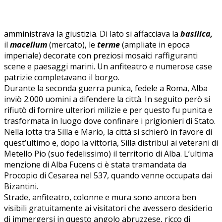
amministrava la giustizia. Di lato si affacciava la
basilica,
il
macellum
(mercato), le
terme
(ampliate in epoca
imperiale) decorate con preziosi mosaici raffiguranti
scene e paesaggi marini. Un anfiteatro e numerose case
patrizie completavano il borgo.
Durante la seconda guerra punica, fedele a Roma, Alba
inviò 2.000 uomini a difendere la città. In seguito però si
rifiutò di fornire ulteriori milizie e per questo fu punita e
trasformata in luogo dove confinare i prigionieri di Stato.
Nella lotta tra Silla e Mario, la città si schierò in favore di
quest’ultimo e, dopo la vittoria, Silla distribuì ai veterani di
Metello Pio (suo fedelissimo) il territorio di Alba. L’ultima
menzione di Alba Fucens ci è stata tramandata da
Procopio di Cesarea nel 537, quando venne occupata dai
Bizantini.
Strade, anfiteatro, colonne e mura sono ancora ben
visibili gratuitamente ai visitatori che avessero desiderio
di immergersi in questo angolo abruzzese, ricco di