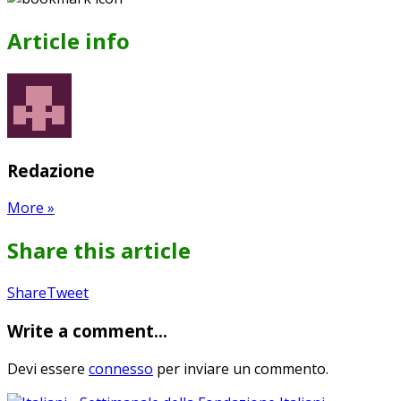
Article info
Redazione
More
»
Share this article
Share
Pin
Send
Share
Tweet
on
on
with
Write a comment...
Google+
Pinterest
WhatsApp
Devi essere
connesso
per inviare un commento.