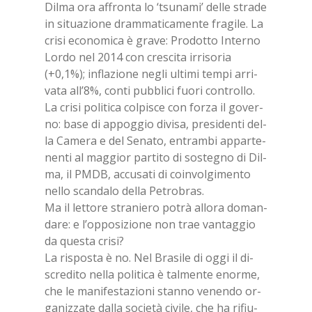
Dil­ma ora af­fron­ta lo ‘tsu­na­mi’ del­le stra­de
in si­tua­zio­ne dram­ma­ti­ca­men­te fra­gi­le. La
cri­si eco­no­mi­ca è gra­ve: Pro­dot­to In­ter­no
Lor­do nel 2014 con cre­sci­ta ir­ri­so­ria
(+0,1%); in­fla­zio­ne ne­gli ul­ti­mi tem­pi ar­ri­
va­ta al­l’8%, con­ti pub­bli­ci fuo­ri con­trol­lo.
La cri­si po­li­ti­ca col­pi­sce con for­za il go­ver­
no: base di ap­pog­gio di­vi­sa, pre­si­den­ti del­
la Ca­me­ra e del Se­na­to, en­tram­bi ap­par­te­
nen­ti al mag­gior par­ti­to di so­ste­gno di Dil­
ma, il PMDB, ac­cu­sa­ti di coin­vol­gi­men­to
nel­lo scan­da­lo del­la Pe­tro­bras.
Ma il let­to­re stra­nie­ro po­trà al­lo­ra do­man­
da­re: e l’op­po­si­zio­ne non trae van­tag­gio
da que­sta cri­si?
La ri­spo­sta è no. Nel Bra­si­le di oggi il di­
scre­di­to nel­la po­li­ti­ca è tal­men­te enor­me,
che le ma­ni­fe­sta­zio­ni stan­no ve­nen­do or­
ga­niz­za­te dal­la so­cie­tà ci­vi­le, che ha ri­fiu­