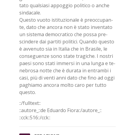
ta­to qual­sia­si ap­pog­gio po­li­ti­co o an­che
sin­da­ca­le.
Que­sto vuo­to isti­tu­zio­na­le è pre­oc­cu­pan­
te, dato che an­co­ra non è sta­to in­ven­ta­to
un si­ste­ma de­mo­cra­ti­co che pos­sa pre­
scin­de­re dai par­ti­ti po­li­ti­ci. Quan­do que­sto
è av­ve­nu­to sia in Ita­lia che in Bra­si­le, le
con­se­guen­ze sono sta­te tra­gi­che. I no­stri
pae­si sono sta­ti im­mer­si in una lun­ga e te­
ne­bro­sa not­te che è du­ra­ta in en­tram­bi i
casi, più di ven­ti anni dato che fino ad oggi
pa­ghia­mo an­co­ra mol­to caro per tut­to
que­sto.
::/full­text::
::au­to­re_::de Eduar­do Fio­ra::/​au­to­re_::
::cck::516::/​cck::