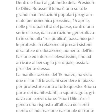
Den­tro e fuo­ri al ga­bi­net­to del­la Pre­si­den­
te Dil­ma Rous­sef il tema è uno solo: le
gran­di ma­ni­fe­sta­zio­ni po­po­la­ri pro­gram­
ma­te per do­me­ni­ca pros­si­ma, 15 apri­le,
nel­le prin­ci­pa­li cit­tà del pae­se, con­tro una
se­rie di cose, dal­la cor­ru­zio­ne ge­ne­ra­liz­za­
ta in seno alla “res pu­bli­ca”, pas­san­do per
le pro­te­ste in re­la­zio­ne ai pre­ca­ri si­ste­mi
di sa­lu­te e di edu­ca­zio­ne, au­men­to del­l’in­
fla­zio­ne ed in­te­res­si ele­va­tis­si­mi, fino ad
ar­ri­va­re al ber­sa­glio prin­ci­pa­le, os­sia la
pre­si­den­te stes­sa.
La ma­ni­fe­sta­zio­ne del 15 mar­zo, ha vi­sto
due mi­lio­ni di bra­si­lia­ni scen­de­re in piaz­za
per pro­te­sta­re con­tro tut­to que­sto. Buo­na
par­te dei ma­ni­fe­stan­ti, a squar­cia­go­la, gri­
da­va con con­vin­zio­ne: “Fuo­ri Dil­ma” esi­
gen­do una ri­spo­sta al­l’al­tez­za del sen­ti­
men­to di in­di­gna­zio­ne na­zio­na­le di fron­te