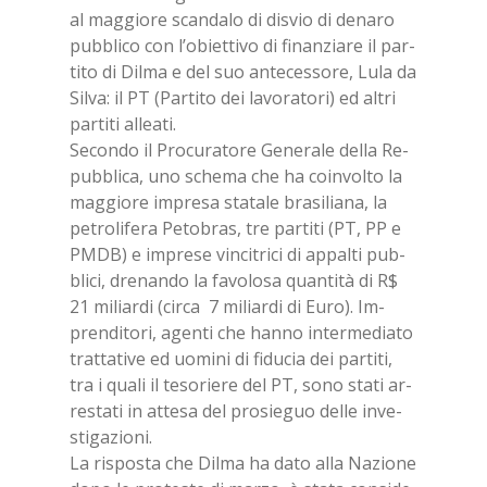
al mag­gio­re scan­da­lo di di­svio di de­na­ro
pub­bli­co con l’o­biet­ti­vo di fi­nan­zia­re il par­
ti­to di Dil­ma e del suo an­te­ces­so­re, Lula da
Sil­va: il PT (Par­ti­to dei la­vo­ra­to­ri) ed al­tri
par­ti­ti al­lea­ti.
Se­con­do il Pro­cu­ra­to­re Ge­ne­ra­le del­la Re­
pub­bli­ca, uno sche­ma che ha coin­vol­to la
mag­gio­re im­pre­sa sta­ta­le bra­si­lia­na, la
pe­tro­li­fe­ra Pe­to­bras, tre par­ti­ti (PT, PP e
PMDB) e im­pre­se vin­ci­tri­ci di ap­pal­ti pub­
bli­ci, dre­nan­do la fa­vo­lo­sa quan­ti­tà di R$
21 mi­liar­di (cir­ca 7 mi­liar­di di Euro). Im­
pren­di­to­ri, agen­ti che han­no in­ter­me­dia­to
trat­ta­ti­ve ed uo­mi­ni di fi­du­cia dei par­ti­ti,
tra i qua­li il te­so­rie­re del PT, sono sta­ti ar­
re­sta­ti in at­te­sa del pro­sie­guo del­le in­ve­
sti­ga­zio­ni.
La ri­spo­sta che Dil­ma ha dato alla Na­zio­ne