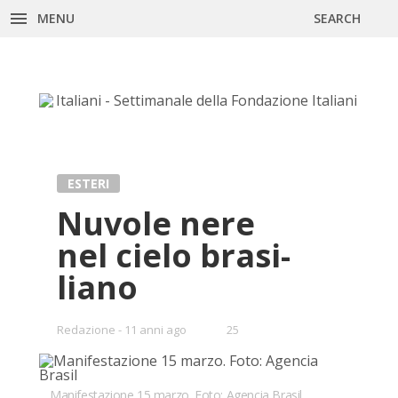
MENU
SEARCH
Skip
to
content
ESTERI
Nu­vo­le nere
nel cie­lo bra­si­
lia­no
•
Redazione
11 anni ago
25
Bookmarks:
Manifestazione 15 marzo. Foto: Agencia Brasil