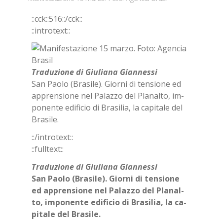
::cck::516::/​cck::
::in­tro­text::
Tra­du­zio­ne di Giu­lia­na Gian­nes­si
San Pao­lo (Bra­si­le). Gior­ni di ten­sio­ne ed
ap­pren­sio­ne nel Pa­laz­zo del Pla­nal­to, im­
po­nen­te edi­fi­cio di Bra­si­lia, la ca­pi­ta­le del
Bra­si­le.
::/in­tro­text::
::full­text::
Tra­du­zio­ne di Giu­lia­na Gian­nes­si
San Pao­lo (Bra­si­le). Gior­ni di ten­sio­ne
ed ap­pren­sio­ne nel Pa­laz­zo del
Pla­nal­
to, im­po­nen­te edi­fi­cio di Bra­si­lia, la ca­
pi­ta­le del Bra­si­le.