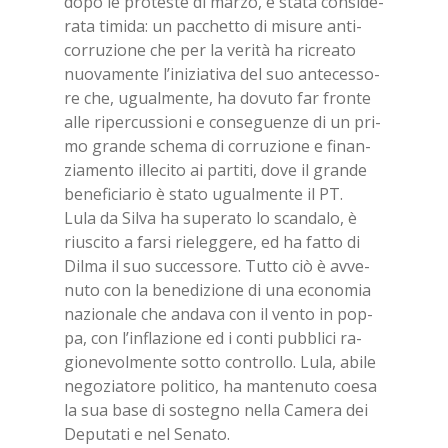
dopo le pro­te­ste di mar­zo, è sta­ta con­si­de­
ra­ta ti­mi­da: un pac­chet­to di mi­su­re an­ti­
cor­ru­zio­ne che per la ve­ri­tà ha ri­crea­to
nuo­va­men­te l’i­ni­zia­ti­va del suo an­te­ces­so­
re che, ugual­men­te, ha do­vu­to far fron­te
alle ri­per­cus­sio­ni e con­se­guen­ze di un pri­
mo gran­de sche­ma di cor­ru­zio­ne e fi­nan­
zia­men­to il­le­ci­to ai par­ti­ti, dove il gran­de
be­ne­fi­cia­rio è sta­to ugual­men­te il PT.
Lula da Sil­va ha su­pe­ra­to lo scan­da­lo, è
riu­sci­to a far­si rie­leg­ge­re, ed ha fat­to di
Dil­ma il suo suc­ces­so­re. Tut­to ciò è av­ve­
nu­to con la be­ne­di­zio­ne di una eco­no­mia
na­zio­na­le che an­da­va con il ven­to in pop­
pa, con l’in­fla­zio­ne ed i con­ti pub­bli­ci ra­
gio­ne­vol­men­te sot­to con­trol­lo. Lula, abi­le
ne­go­zia­to­re po­li­ti­co, ha man­te­nu­to coe­sa
la sua base di so­ste­gno nel­la Ca­me­ra dei
De­pu­ta­ti e nel Se­na­to.