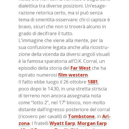
dia­let­ti­ca tra di­ver­se po­si­zio­ni. Un’e­sa­ge­
ra­zio­ne re­to­ri­ca cer­to, ma si può sen­za
tema di smen­ti­ta os­ser­va­re: chi ci ca­pi­sce è
bra­vo, si­cu­ri che non si tro­ve­rà al­cu­no in
gra­do di de­ci­fra­re il tut­to.
L’im­ma­gi­ne che vie­ne alla men­te, per la
sua con­fu­sio­ne le­ga­ta an­che alla ri­co­stru­
zio­ne del­la vi­cen­da da di­ver­si an­go­li vi­sua­li
è la fa­mo­sa spa­ra­to­ria al­l’O.K. Cor­ral, un
epi­so­dio del­la sto­ria del
Far West
che ha
ispi­ra­to nu­me­ro­si
film we­stern
.
Il fat­to ebbe luo­go il 26 ot­to­bre
1881
,
poco dopo le 14.30, in una stret­ta stri­scia
di ter­re­no non an­co­ra as­se­gna­ta nota
come “lot­to 2”, nel 17º bloc­co, non mol­to
di­stan­te dal­l’in­gres­so po­ste­rio­re del cor­ral
(ri­co­ve­ro per ca­val­li) di
Tomb­sto­ne
, in
Ari­
zo­na
. I fra­tel­li
Wyatt Earp
,
Mor­gan Earp