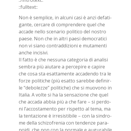
::/in­tro­text::
::full­text::
Non è sem­pli­ce, in al­cu­ni casi è anzi de­fa­ti­
gan­te, cer­ca­re di com­pren­de­re quel che
ac­ca­de nel­lo sce­na­rio po­li­ti­co del no­stro
pae­se. Non che in al­tri pae­si de­mo­cra­ti­ci
non vi sia­no con­trad­di­zio­ni e mu­ta­men­ti
an­che in­ci­si­vi.
Il fat­to è che nes­su­na ca­te­go­ria di ana­li­si
sem­bra più aiu­ta­re a per­ce­pi­re e ca­pi­re
che cosa sta esat­ta­men­te ac­ca­den­do tra le
for­ze po­li­ti­che (più esat­to sa­reb­be de­fi­nir­
le “de­bo­lez­ze” po­li­ti­che) che si muo­vo­no in
Ita­lia. A vol­te si ha la sen­sa­zio­ne che quel
che ac­ca­da ab­bia più a che fare – si per­do­
ni l’ac­co­sta­men­to per ri­spet­to al tema, ma
la ten­ta­zio­ne è ir­re­si­sti­bi­le – con la sin­dro­
me del­la schi­zo­fre­nia con ten­den­ze pa­ra­
noi­di, che non con la nor­ma­le e au­gu­ra­bi­le