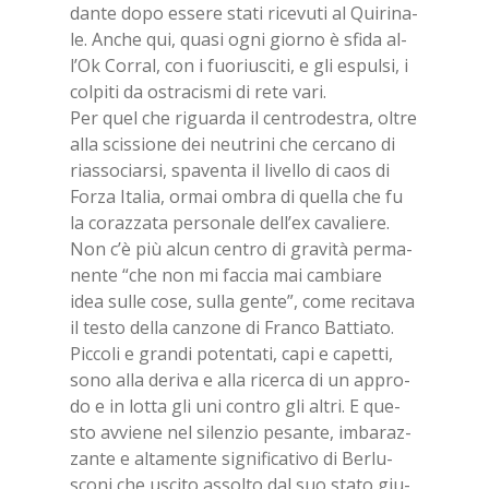
dan­te dopo es­se­re sta­ti ri­ce­vu­ti al Qui­ri­na­
le. An­che qui, qua­si ogni gior­no è sfi­da al­
l’Ok Cor­ral, con i fuo­riu­sci­ti, e gli espul­si, i
col­pi­ti da ostra­ci­smi di rete vari.
Per quel che ri­guar­da il cen­tro­de­stra, ol­tre
alla scis­sio­ne dei neu­tri­ni che cer­ca­no di
rias­so­ciar­si, spa­ven­ta il li­vel­lo di caos di
For­za Ita­lia, or­mai om­bra di quel­la che fu
la co­raz­za­ta per­so­na­le del­l’ex ca­va­lie­re.
Non c’è più al­cun cen­tro di gra­vi­tà per­ma­
nen­te “che non mi fac­cia mai cam­bia­re
idea sul­le cose, sul­la gen­te”, come re­ci­ta­va
il te­sto del­la can­zo­ne di Fran­co Bat­tia­to.
Pic­co­li e gran­di po­ten­ta­ti, capi e ca­pet­ti,
sono alla de­ri­va e alla ri­cer­ca di un ap­pro­
do e in lot­ta gli uni con­tro gli al­tri. E que­
sto av­vie­ne nel si­len­zio pe­san­te, im­ba­raz­
zan­te e al­ta­men­te si­gni­fi­ca­ti­vo di Ber­lu­
sco­ni che usci­to as­sol­to dal suo sta­to giu­