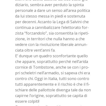
di­zia­rio, sem­bra aver per­du­to la spin­ta
per­so­na­le a dare un sen­so al­l’a­rea po­li­ti­ca
da lui stes­so mes­sa in pie­di e so­ste­nu­ta
per de­cen­ni. Ac­can­to la Lega di Sal­vi­ni che
con­ti­nua a can­ni­ba­liz­za­re l’e­let­to­ra­to for­
zi­sta “for­zan­do­lo”, sia con­sen­ti­ta la ri­pe­ti­
zio­ne, in ter­ri­to­ri che nul­la han­no a che
ve­de­re con la ri­vo­lu­zio­ne li­be­ra­le an­nun­
cia­ta ol­tre ven­t’an­ni fa.
E’ dun­que un qua­dro scon­for­tan­te quel­lo
che ap­pa­re, so­prat­tut­to per­ché nel­l’a­ri­da
cor­ni­ce di Tomb­sto­ne, an­che se con i pro­
pri sche­le­tri nel­l’ar­ma­dio, si sa­pe­va chi era
con­tro chi. Oggi in Ita­lia, tut­ti sono con­tro
tut­ti ap­pa­ren­te­men­te e il ri­schio è che il fi­
schia­re del­le pal­lot­to­le di­ven­ga tale da non
ca­pir­ne l’o­ri­gi­ne, so­prat­tut­to se ca­pi­ta di
es­se­re col­pi­ti!