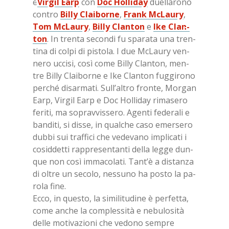
e
Vir­gil Earp
con
Doc Hol­li­day
duel­la­ro­no
con­tro
Bil­ly Clai­bor­ne
,
Frank McLau­ry
,
Tom McLau­ry
,
Bil­ly Clan­ton
e
Ike Clan­
ton
. In tren­ta se­con­di fu spa­ra­ta una tren­
ti­na di col­pi di pi­sto­la. I due McLau­ry ven­
ne­ro uc­ci­si, così come Bil­ly Clan­ton, men­
tre Bil­ly Clai­bor­ne e Ike Clan­ton fug­gi­ro­no
per­ché di­sar­ma­ti. Sul­l’al­tro fron­te, Mor­gan
Earp, Vir­gil Earp e Doc Hol­li­day ri­ma­se­ro
fe­ri­ti, ma so­prav­vis­se­ro. Agen­ti fe­de­ra­li e
ban­di­ti, si dis­se, in qual­che caso emer­se­ro
dub­bi sui traf­fi­ci che ve­de­va­no im­pli­ca­ti i
co­sid­det­ti rap­pre­sen­tan­ti del­la leg­ge dun­
que non così im­ma­co­la­ti. Tan­t’è a di­stan­za
di ol­tre un se­co­lo, nes­su­no ha po­sto la pa­
ro­la fine.
Ecco, in que­sto, la si­mi­li­tu­di­ne è per­fet­ta,
come an­che la com­ples­si­tà e ne­bu­lo­si­tà
del­le mo­ti­va­zio­ni che ve­do­no sem­pre