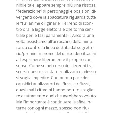
ni­bi­le tale, ap­pa­re sem­pre più una ris­so­sa
“fe­de­ra­zio­ne” di per­so­nag­gi e po­si­zio­ni di­
ver­gen­ti dove la spac­ca­tu­ra ri­guar­da tut­te
le “fu” ani­me ori­gi­na­rie. Ter­re­no di scon­
tro ora la leg­ge elet­to­ra­le che tor­na cen­
tra­le per le fasi par­la­men­ta­ri. An­co­ra una
vol­ta as­si­stia­mo al­l’ar­roc­car­si del­la mi­no­
ran­za con­tro la li­nea det­ta­ta dal se­gre­ta­
rio/​pre­mier in nome del di­rit­to dei cit­ta­di­ni
ad espri­me­re li­be­ra­men­te il pro­prio con­
sen­so. Come se nel cor­so dei de­cen­ni tra­
scor­si que­sto sia sta­to rea­liz­za­to e ades­so
si vo­glia im­pe­di­re. Con buo­na pace dei
cau­si­di­ci ana­liz­za­to­ri dei flus­si e ri­flus­si,
qua­si mai i cit­ta­di­ni han­no po­tu­to sce­glie­
re esat­ta­men­te quel che avreb­be­ro vo­lu­to.
Ma l’im­por­tan­te è con­ti­nua­re la sfi­da in­
ter­na con ogni mez­zo, spes­so non riu­