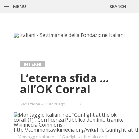
MENU
SEARCH
Skip
to
content
INTERNI
L’e­ter­na sfi­da …
al­l’OK Cor­ral
•
Redazione
11 anni ago
30
Bookmarks:
Montaggio italiani.net. "Gunfight at the ok corall