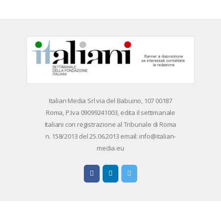
Devi essere
connesso
per inviare un
commento.
Ita­lian Me­dia Srl via del Ba­bui­no, 107 00187
Roma, P.Iva 09099241003, edi­ta il set­ti­ma­na­le
Ita­lia­ni con re­gi­stra­zio­ne al Tri­bu­na­le di Roma
n. 158/​2013 del 25.06.2013 email: info@ita­lian­
me­dia.eu