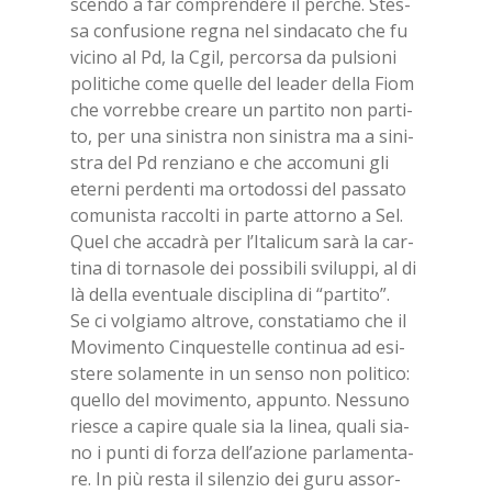
scen­do a far com­pren­de­re il per­ché. Stes­
sa con­fu­sio­ne re­gna nel sin­da­ca­to che fu
vi­ci­no al Pd, la Cgil, per­cor­sa da pul­sio­ni
po­li­ti­che come quel­le del lea­der del­la Fiom
che vor­reb­be crea­re un par­ti­to non par­ti­
to, per una si­ni­stra non si­ni­stra ma a si­ni­
stra del Pd ren­zia­no e che ac­co­mu­ni gli
eter­ni per­den­ti ma or­to­dos­si del pas­sa­to
co­mu­ni­sta rac­col­ti in par­te at­tor­no a Sel.
Quel che ac­ca­drà per l’I­ta­li­cum sarà la car­
ti­na di tor­na­so­le dei pos­si­bi­li svi­lup­pi, al di
là del­la even­tua­le di­sci­pli­na di “par­ti­to”.
Se ci vol­gia­mo al­tro­ve, con­sta­tia­mo che il
Mo­vi­men­to Cin­que­stel­le con­ti­nua ad esi­
ste­re so­la­men­te in un sen­so non po­li­ti­co:
quel­lo del mo­vi­men­to, ap­pun­to. Nes­su­no
rie­sce a ca­pi­re qua­le sia la li­nea, qua­li sia­
no i pun­ti di for­za del­l’a­zio­ne par­la­men­ta­
re. In più re­sta il si­len­zio dei guru as­sor­