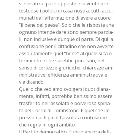
schie­ra­ti su par­ti op­po­ste e so­ven­te pre­
te­stuo­se i po­li­ti­ci di casa no­stra, tut­ti ac­co­
mu­na­ti dal­l’af­fer­ma­zio­ne di ave­re a cuo­re
“il bene del pae­se”. Solo che le ri­spo­ste che
ognu­no in­ten­de dare sono sem­pre par­zia­
li, non in­clu­si­ve e dun­que di par­te. Di qui la
con­fu­sio­ne per il cit­ta­di­no che non av­ver­te
as­so­lu­ta­men­te quel “bene” al qua­le si fa ri­
fe­ri­men­to e che sa­reb­be poi il suo, nel
sen­so di cer­tez­ze giu­ri­di­che, chia­rez­ze am­
mi­ni­stra­ti­ve, ef­fi­cien­za am­mi­ni­stra­ti­va e
via di­cen­do.
Quel­lo che ve­dia­mo svol­ger­si quo­ti­dia­na­
men­te, in­fat­ti, po­treb­be be­nis­si­mo es­se­re
tra­sfe­ri­to nel­l’as­so­la­ta e pol­ve­ro­sa spi­na­
ta del Cor­ral di Tomb­sto­ne. E quel che im­
pres­sio­na di più è l’as­so­lu­ta con­fu­sio­ne
che re­gna in ogni am­bi­to.
Il Par­ti­to de­mo­cra­ti­co, l’u­ni­co an­co­ra de­fi­