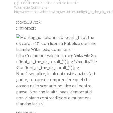
(1)". Con licenza Pubblico dominio tramite
Wikimedia Commons -
http://commons.wikimedia.org/wiki/File:Gunfight_at_the_ok_corall
::cck::538::/​cck::
::in­tro­text::
Non è sem­pli­ce, in al­cu­ni casi è anzi de­fa­ti­
gan­te, cer­ca­re di com­pren­de­re quel che
ac­ca­de nel­lo sce­na­rio po­li­ti­co del no­stro
pae­se. Non che in al­tri pae­si de­mo­cra­ti­ci
non vi sia­no con­trad­di­zio­ni e mu­ta­men­
ti an­che in­ci­si­vi.