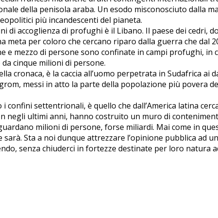
ionale della penisola araba. Un esodo misconosciuto dalla ma
opolitici più incandescenti del pianeta.
 di accoglienza di profughi è il Libano. Il paese dei cedri, d
ima meta per coloro che cercano riparo dalla guerra che dal 2
ne e mezzo di persone sono confinate in campi profughi, in c
 da cinque milioni di persone.
della cronaca, è la caccia all’uomo perpetrata in Sudafrica 
m, messi in atto la parte della popolazione più povera del 
i confini settentrionali, è quello che dall’America latina cerc
n negli ultimi anni, hanno costruito un muro di conteniment
guardano milioni di persone, forse miliardi. Mai come in quest
rà. Sta a noi dunque attrezzare l’opinione pubblica ad una 
endo, senza chiuderci in fortezze destinate per loro natura 