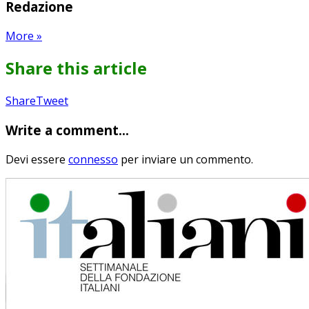
Redazione
More
»
Share this article
Share
Pin
Send
Share
Tweet
on
on
with
Write a comment...
Google+
Pinterest
WhatsApp
Devi essere
connesso
per inviare un commento.