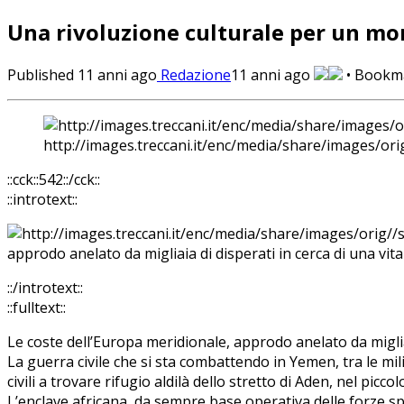
Una rivoluzione culturale per un m
Published
11 anni ago
Redazione
11 anni ago
• Bookm
http://images.treccani.it/enc/media/share/images/o
::cck::542::/cck::
::introtext::
approdo anelato da migliaia di disperati in cerca di una vit
::/introtext::
::fulltext::
Le coste dell’Europa meridionale, approdo anelato da migliai
La guerra civile che si sta combattendo in Yemen, tra le mi
civili a trovare rifugio aldilà dello stretto di Aden, nel picco
L’enclave africana, da sempre base operativa delle forze speci