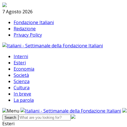
Skip
Search
to
7 Agosto 2026
content
Fondazione Italiani
Redazione
Privacy Policy
Interni
Esteri
Economia
Società
Scienza
Cultura
In breve
La parola
Menu
Esteri