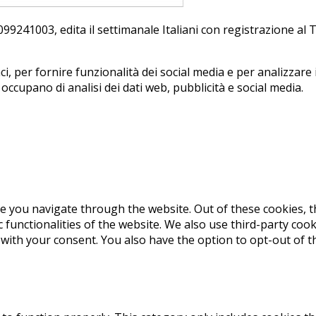
241003, edi­ta il set­ti­ma­na­le Ita­lia­ni con re­gi­stra­zio­ne a
, per fornire funzionalità dei social media e per analizzare i
i occupano di analisi dei dati web, pubblicità e social media.
e you navigate through the website. Out of these cookies, t
c functionalities of the website. We also use third-party co
 with your consent. You also have the option to opt-out of 