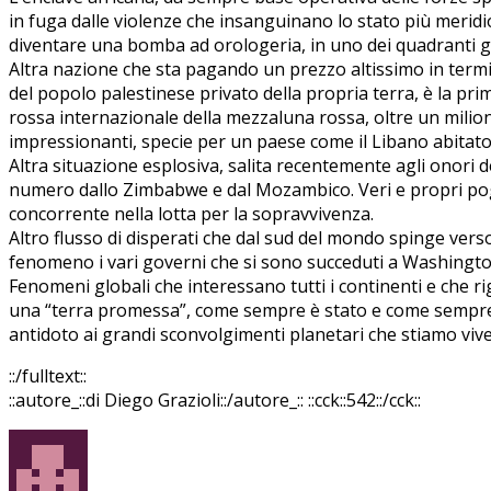
in fuga dalle violenze che insanguinano lo stato più merid
diventare una bomba ad orologeria, in uno dei quadranti ge
Altra nazione che sta pagando un prezzo altissimo in termini
del popolo palestinese privato della propria terra, è la pr
rossa internazionale della mezzaluna rossa, oltre un milio
impressionanti, specie per un paese come il Libano abitato
Altra situazione esplosiva, salita recentemente agli onori 
numero dallo Zimbabwe e dal Mozambico. Veri e propri pogro
concorrente nella lotta per la sopravvivenza.
Altro flusso di disperati che dal sud del mondo spinge verso 
fenomeno i vari governi che si sono succeduti a Washingto
Fenomeni globali che interessano tutti i continenti e che ri
una “terra promessa”, come sempre è stato e come sempre sa
antidoto ai grandi sconvolgimenti planetari che stiamo viv
::/fulltext::
::autore_::di Diego Grazioli::/autore_::
::cck::542::/cck::