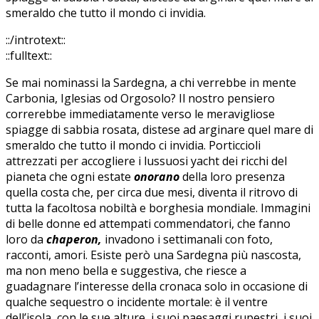
smeraldo che tutto il mondo ci invidia.
::/introtext::
::fulltext::
Se mai nominassi la Sardegna, a chi verrebbe in mente
Carbonia, Iglesias od Orgosolo? Il nostro pensiero
correrebbe immediatamente verso le meravigliose
spiagge di sabbia rosata, distese ad arginare quel mare di
smeraldo che tutto il mondo ci invidia. Porticcioli
attrezzati per accogliere i lussuosi yacht dei ricchi del
pianeta che ogni estate
onorano
della loro presenza
quella costa che, per circa due mesi, diventa il ritrovo di
tutta la facoltosa nobiltà e borghesia mondiale. Immagini
di belle donne ed attempati commendatori, che fanno
loro da
chaperon,
invadono i settimanali con foto,
racconti, amori. Esiste però una Sardegna più nascosta,
ma non meno bella e suggestiva, che riesce a
guadagnare l’interesse della cronaca solo in occasione di
qualche sequestro o incidente mortale: è il ventre
dell’isola, con le sue alture, i suoi paesaggi rupestri, i suoi