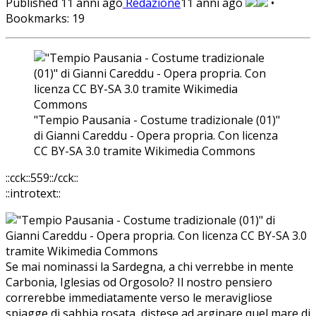
Published
11 anni ago
Redazione
11 anni ago
•
Bookmarks:
19
"Tempio Pausania - Costume tradizionale (01)"
di Gianni Careddu - Opera propria. Con licenza
CC BY-SA 3.0 tramite Wikimedia Commons
::cck::559::/cck::
::introtext::
Se mai nominassi la Sardegna, a chi verrebbe in mente
Carbonia, Iglesias od Orgosolo? Il nostro pensiero
correrebbe immediatamente verso le meravigliose
spiagge di sabbia rosata, distese ad arginare quel mare di