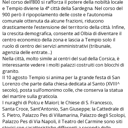
Nel corso dell’800 si rafforza il potere della nobiltà locale
e Tempio diviene la 4° città della Sardegna. Nel corso del
900 però il ripopolamento delle coste e l’autonomia
comunale ottenuta da alcune frazioni, riducono
drasticamente l’estensione del territorio della città. Infine,
la crescita demografica, consente ad Olbia di diventare il
centro economico della zona e lascia a Tempio solo il
ruolo di centro dei servizi amministrativi (tribunale,
agenzia delle entrate…)
Nella città, molto simile ai centri del sud della Corsica, è
interessante vedere i molti palazzi costruiti con blocchi di
granito.
Il 10 agosto Tempio si anima per la grande festa di San
Lorenzo che parte dalla chiesa dedicata al Santo (XVIII^
secolo), posta sull’omonimo colle, che conserva la statua
del martire sulla graticola.
I nuraghi di Polcu e Maiori; le Chiese di S. Francesco,
Santa Croce, Sant’Antonio, San Giuseppe; la Cattedrale di
S. Pietro, Palazzo Pes di Villamarina, Palazzo degli Scolopi,
Palazzo Pes di Via Napoli, il Teatro del Carmine sono siti
storici con caratteristiche differenti a seconda delle