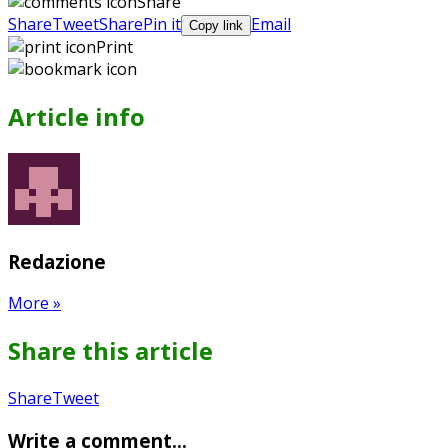
Share
Share
Tweet
Share
Pin it
Email
Copy link
Print
Article info
Redazione
More
»
Share this article
Share
Pin
Send
Share
Tweet
on
on
with
Write a comment...
Google+
Pinterest
WhatsApp