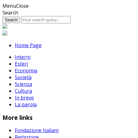
Skip
Menu
Close
to
Search
content
Home Page
Interni
Esteri
Economia
Società
Scienza
Cultura
In breve
La parola
More links
Fondazione Italiani
Redazione