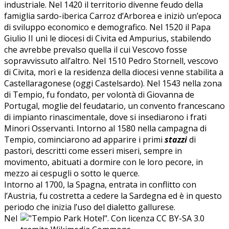
industriale. Nel 1420 il territorio divenne feudo della
famiglia sardo-iberica Carroz d’Arborea e iniziò un’epoca
di sviluppo economico e demografico. Nel 1520 il Papa
Giulio II unì le diocesi di Civita ed Ampurius, stabilendo
che avrebbe prevalso quella il cui Vescovo fosse
sopravvissuto all’altro. Nel 1510 Pedro Stornell, vescovo
di Civita, morì e la residenza della diocesi venne stabilita a
Castellaragonese (oggi Castelsardo). Nel 1543 nella zona
di Tempio, fu fondato, per volontà di Giovanna de
Portugal, moglie del feudatario, un convento francescano
di impianto rinascimentale, dove si insediarono i frati
Minori Osservanti. Intorno al 1580 nella campagna di
Tempio, cominciarono ad apparire i primi
stazzi
di
pastori, descritti come esseri miseri, sempre in
movimento, abituati a dormire con le loro pecore, in
mezzo ai cespugli o sotto le querce.
Intorno al 1700, la Spagna, entrata in conflitto con
l’Austria, fu costretta a cedere la Sardegna ed è in questo
periodo che inizia l’uso del dialetto gallurese.
Nel