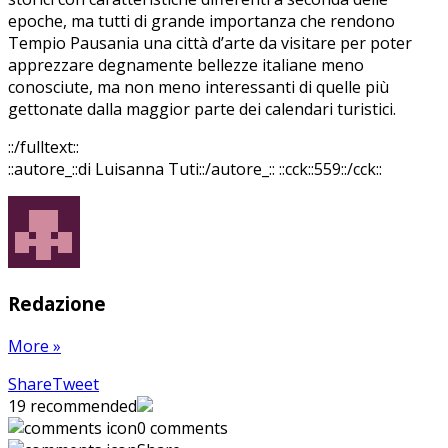
epoche, ma tutti di grande importanza che rendono
Tempio Pausania una città d’arte da visitare per poter
apprezzare degnamente bellezze italiane meno
conosciute, ma non meno interessanti di quelle più
gettonate dalla maggior parte dei calendari turistici.
::/fulltext::
::autore_::di Luisanna Tuti::/autore_::
::cck::559::/cck::
Redazione
More
»
Share
Pin
Send
Share
Tweet
on
on
with
19
recommended
Google+
Pinterest
WhatsApp
0 comments