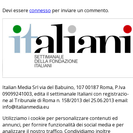
Devi essere
connesso
per inviare un commento.
Ita­lian Me­dia Srl via del Ba­bui­no, 107 00187 Roma, P.Iva
09099241003, edi­ta il set­ti­ma­na­le Ita­lia­ni con re­gi­stra­zio­
ne al Tri­bu­na­le di Roma n. 158/​2013 del 25.06.2013 email:
info@ita­lian­me­dia.eu
Utilizziamo i cookie per personalizzare contenuti ed
annunci, per fornire funzionalità dei social media e per
analizzare il nostro traffico. Condividiamo inoltre