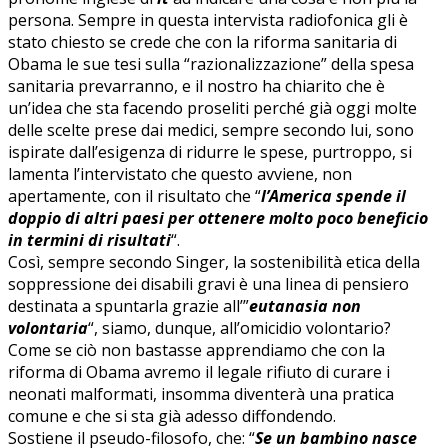
persona. Sempre in questa intervista radiofonica gli è
stato chiesto se crede che con la riforma sanitaria di
Obama le sue tesi sulla “razionalizzazione” della spesa
sanitaria prevarranno, e il nostro ha chiarito che è
un’idea che sta facendo proseliti perché già oggi molte
delle scelte prese dai medici, sempre secondo lui, sono
ispirate dall’esigenza di ridurre le spese, purtroppo, si
lamenta l’intervistato che questo avviene, non
apertamente, con il risultato che “
l’America spende il
doppio di altri paesi per ottenere molto poco beneficio
in termini di risultati
“.
Così, sempre secondo Singer, la sostenibilità etica della
soppressione dei disabili gravi è una linea di pensiero
destinata a spuntarla grazie all’”
eutanasia non
volontaria
“, siamo, dunque, all’omicidio volontario?
Come se ciò non bastasse apprendiamo che con la
riforma di Obama avremo il legale rifiuto di curare i
neonati malformati, insomma diventerà una pratica
comune e che si sta già adesso diffondendo.
Sostiene il pseudo-filosofo, che: “
Se un bambino nasce