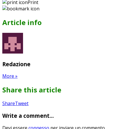
Print
Article info
Redazione
More
»
Share this article
Share
Pin
Send
Share
Tweet
on
on
with
Write a comment...
Google+
Pinterest
WhatsApp
Devi essere
connesso
per inviare un commento.