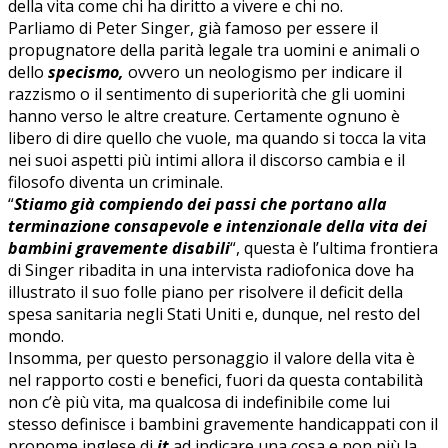
della vita come chi ha diritto a vivere e chi no.
Parliamo di Peter Singer, già famoso per essere il
propugnatore della parità legale tra uomini e animali o
dello
specismo,
ovvero un neologismo per indicare il
razzismo o il sentimento di superiorità che gli uomini
hanno verso le altre creature. Certamente ognuno è
libero di dire quello che vuole, ma quando si tocca la vita
nei suoi aspetti più intimi allora il discorso cambia e il
filosofo diventa un criminale.
“
Stiamo già compiendo dei passi che portano alla
terminazione consapevole e intenzionale della vita dei
bambini gravemente disabili
“, questa è l’ultima frontiera
di Singer ribadita in una intervista radiofonica dove ha
illustrato il suo folle piano per risolvere il deficit della
spesa sanitaria negli Stati Uniti e, dunque, nel resto del
mondo.
Insomma, per questo personaggio il valore della vita è
nel rapporto costi e benefici, fuori da questa contabilità
non c’è più vita, ma qualcosa di indefinibile come lui
stesso definisce i bambini gravemente handicappati con il
pronome inglese di
it
ad indicare una cosa e non più la