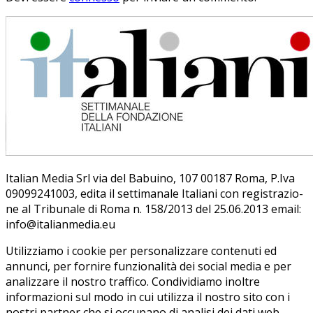
Ita­lian Me­dia Srl via del Ba­bui­no, 107 00187 Roma, P.Iva
09099241003, edi­ta il set­ti­ma­na­le Ita­lia­ni con re­gi­stra­zio­
ne al Tri­bu­na­le di Roma n. 158/​2013 del 25.06.2013 email:
info@ita­lian­me­dia.eu
Utilizziamo i cookie per personalizzare contenuti ed
annunci, per fornire funzionalità dei social media e per
analizzare il nostro traffico. Condividiamo inoltre
informazioni sul modo in cui utilizza il nostro sito con i
nostri partner che si occupano di analisi dei dati web,