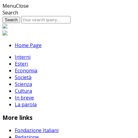
Skip
Menu
Close
to
Search
content
Home Page
Interni
Esteri
Economia
Società
Scienza
Cultura
In breve
La parola
More links
Fondazione Italiani
Redazione