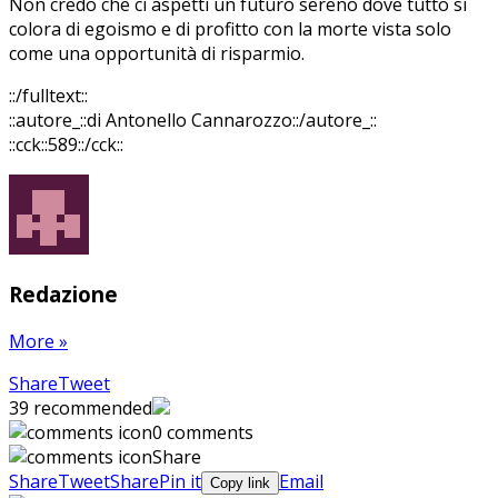
Non credo che ci aspetti un futuro sereno dove tutto si
colora di egoismo e di profitto con la morte vista solo
come una opportunità di risparmio.
::/fulltext::
::autore_::di Antonello Cannarozzo::/autore_::
::cck::589::/cck::
Redazione
More
»
Share
Pin
Send
Share
Tweet
on
on
with
39
recommended
Google+
Pinterest
WhatsApp
0 comments
Share
Share
Tweet
Share
Pin it
Email
Copy link