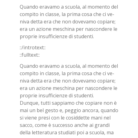
Quan­do era­va­mo a scuo­la, al mo­men­to del
com­pi­to in clas­se, la pri­ma cosa che ci ve­
ni­va det­ta era che non do­ve­va­mo co­pia­re;
era un azio­ne me­schi­na per na­scon­de­re le
pro­prie in­suf­fi­cien­ze di stu­den­ti.
::/in­tro­text::
::full­text::
Quan­do era­va­mo a scuo­la, al mo­men­to del
com­pi­to in clas­se, la pri­ma cosa che ci ve­
ni­va det­ta era che non do­ve­va­mo co­pia­re;
era un azio­ne me­schi­na per na­scon­de­re le
pro­prie in­suf­fi­cien­ze di stu­den­ti.
Dun­que, tut­ti sap­pia­mo che co­pia­re non è
mai un bel ge­sto e, peg­gio an­co­ra, quan­do
si vie­ne pre­si con le co­sid­det­te mani nel
sac­co, come è suc­ces­so an­che ai gran­di
del­la let­te­ra­tu­ra stu­dia­ti poi a scuo­la, ma