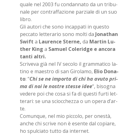
qua­le nel 2003 fu con­dan­na­to da un tri­bu­
na­le per con­traf­fa­zio­ne par­zia­le di un suo
li­bro.
Gli au­to­ri che sono in­cap­pa­ti in que­sto
pec­ca­to let­te­ra­rio sono mol­ti da
Jo­na­than
Swift
a
Lau­ren­ce Ster­ne
,
da
Mar­tin Lu­
ther King
a
Sa­muel Co­le­rid­ge e an­co­ra
tan­ti al­tri.
Scri­ve­va già nel IV se­co­lo il gram­ma­ti­co la­
ti­no e mae­stro di san Gi­ro­la­mo,
Elio Do­na­
to
: “
Chi se ne im­por­ta di chi ha avu­to pri­
ma di noi le no­stre stes­se idee
“, bi­so­gna
ve­de­re poi che cosa si fa di que­sti fur­ti let­
te­ra­ri: se una scioc­chez­za o un ope­ra d’ar­
te.
Co­mun­que, nel mio pic­co­lo, per one­stà,
an­che chi scri­ve non è esen­te dal co­pia­re,
ho spul­cia­to tut­to da in­ter­net.