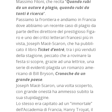
Mas­si­mo Fi­lo­ni, che re­ci­ta “
Quan­do rubi
da un au­to­re è pla­gio, quan­do rubi da
tan­ti è ri­cer­ca
“.
Pas­sia­mo la fron­tie­ra e an­dia­mo in Fran­cia
dove ab­bia­mo un re­cen­te caso di pla­gio da
par­te del­l’ex di­ret­to­re del pre­sti­gio­so Fi­ga­
ro e uno dei cri­ti­ci let­te­ra­ri fran­ce­si più in
vi­sta, Jo­se­ph Macé-Sca­ron, che ha pub­bli­
ca­to il li­bro
Tic­ket d’en­tré
, tra i più ven­du­ti
del­la sta­gio­ne, pec­ca­to che a ro­vi­na­re la
fe­sta si sco­pre, gra­zie ad una let­tri­ce, una
se­rie di evi­den­ti pla­gi­da un ro­man­zo ame­
ri­ca­no di Bill Bry­son,
Cro­na­che da un
gran­de pae­se
.
Jo­se­ph Macé-Sca­ron, una vol­ta sco­per­to,
con gran­de one­stà ha am­mes­so su­bi­to la
sua stu­pi­dag­gi­ne.
Lo stes­so era ca­pi­ta­to ad un “im­mor­ta­le”
del­l’Ac­ca­de­mia di Fran­cia, Han­ry Troyat, il