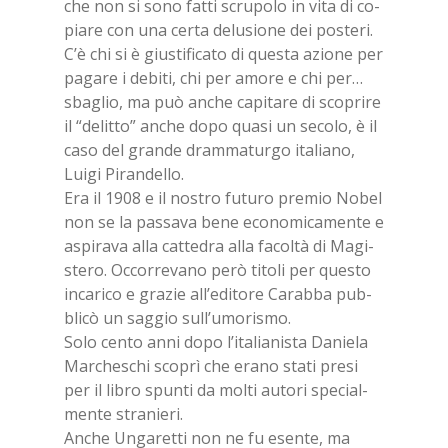
che non si sono fat­ti scru­po­lo in vita di co­
pia­re con una cer­ta de­lu­sio­ne dei po­ste­ri.
C’è chi si è giu­sti­fi­ca­to di que­sta azio­ne per
pa­ga­re i de­bi­ti, chi per amo­re e chi per…
sba­glio, ma può an­che ca­pi­ta­re di sco­pri­re
il “de­lit­to” an­che dopo qua­si un se­co­lo, è il
caso del gran­de dram­ma­tur­go ita­lia­no,
Lui­gi Pi­ran­del­lo.
Era il 1908 e il no­stro fu­tu­ro pre­mio No­bel
non se la pas­sa­va bene eco­no­mi­ca­men­te e
aspi­ra­va alla cat­te­dra alla fa­col­tà di Ma­gi­
ste­ro. Oc­cor­re­va­no però ti­to­li per que­sto
in­ca­ri­co e gra­zie al­l’e­di­to­re Ca­rab­ba pub­
bli­cò un sag­gio sul­l’u­mo­ri­smo.
Solo cen­to anni dopo l’i­ta­lia­ni­sta Da­nie­la
Mar­che­schi sco­prì che era­no sta­ti pre­si
per il li­bro spun­ti da mol­ti au­to­ri spe­cial­
men­te stra­nie­ri.
An­che Un­ga­ret­ti non ne fu esen­te, ma