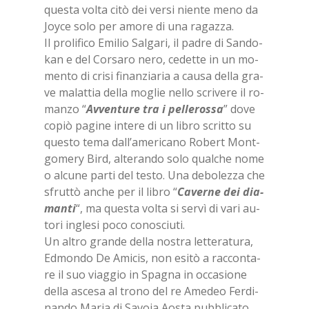
que­sta vol­ta citò dei ver­si nien­te meno da
Joy­ce solo per amo­re di una ra­gaz­za.
Il pro­li­fi­co Emi­lio Sal­ga­ri, il pa­dre di San­do­
kan e del Cor­sa­ro nero, ce­det­te in un mo­
men­to di cri­si fi­nan­zia­ria a cau­sa del­la gra­
ve ma­lat­tia del­la mo­glie nel­lo scri­ve­re il ro­
man­zo “
Av­ven­tu­re tra i pel­le­ros­sa
” dove
co­piò pa­gi­ne in­te­re di un li­bro scrit­to su
que­sto tema dal­l’a­me­ri­ca­no Ro­bert Mont­
go­me­ry Bird, al­te­ran­do solo qual­che nome
o al­cu­ne par­ti del te­sto. Una de­bo­lez­za che
sfrut­tò an­che per il li­bro “
Ca­ver­ne dei dia­
man­ti
“, ma que­sta vol­ta si ser­vì di vari au­
to­ri in­gle­si poco co­no­sciu­ti.
Un al­tro gran­de del­la no­stra let­te­ra­tu­ra,
Ed­mon­do De Ami­cis, non esi­tò a rac­con­ta­
re il suo viag­gio in Spa­gna in oc­ca­sio­ne
del­la asce­sa al tro­no del re Ame­deo Fer­di­
nan­do Ma­ria di Sa­vo­ia Ao­sta pub­bli­ca­to