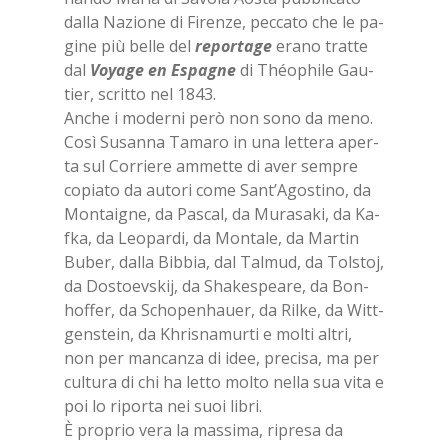
dal­la Na­zio­ne di Fi­ren­ze, pec­ca­to che le pa­
gi­ne più bel­le del
re­por­ta­ge
era­no trat­te
dal
Voya­ge en Espa­gne
di Théo­phi­le Gau­
tier, scrit­to nel 1843.
An­che i mo­der­ni però non sono da meno.
Così Su­san­na Ta­ma­ro in una let­te­ra aper­
ta sul Cor­rie­re am­met­te di aver sem­pre
co­pia­to da au­to­ri come San­t’A­go­sti­no, da
Mon­tai­gne, da Pa­scal, da Mu­ra­sa­ki, da Ka­
f­ka, da Leo­par­di, da Mon­ta­le, da Mar­tin
Bu­ber, dal­la Bib­bia, dal Tal­mud, da Tol­stoj,
da Do­stoe­v­skij, da Sha­ke­spea­re, da Bo­n­
hof­fer, da Scho­pe­n­hauer, da Ril­ke, da Witt­
gen­stein, da Kh­ri­sna­mur­ti e mol­ti al­tri,
non per man­can­za di idee, pre­ci­sa, ma per
cul­tu­ra di chi ha let­to mol­to nel­la sua vita e
poi lo ri­por­ta nei suoi li­bri.
È pro­prio vera la mas­si­ma, ri­pre­sa da