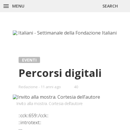
Skip
MENU
SEARCH
to
content
EVENTI
Percorsi digitali
•
Redazione
11 anni ago
40
Bookmarks:
Invito alla mostra. Cortesia dell’autore
::cck::659::/cck::
::introtext::