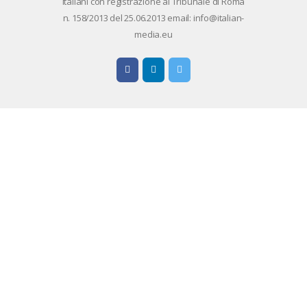
Ita­lia­ni con re­gi­stra­zio­ne al Tri­bu­na­le di Roma
n. 158/​2013 del 25.06.2013 email: info@ita­lian­
me­dia.eu