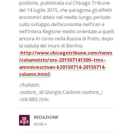
politiche, pubblicata sul Chicago Tribune
del 14 luglio 2015, che paragona gli effetti
economici attesi nel medio lungo periodo
sullo sviluppo dell’economia nell’Iran e
nell’intera Regione medio orientale a quelli
ancora in corso nella Russia di Putin, dopo
la caduta del muro di Berlino.
(
http://www.chicagotribune.com/news
/columnists/sns-201507141300–tms–
amvoicesctnav-b20150714-20150714-
column.html
)
::/fulltext::
::autore_::di Giorgio Castore::/autore_::
::cck::682::/cck::
REDAZIONE
»
MORE