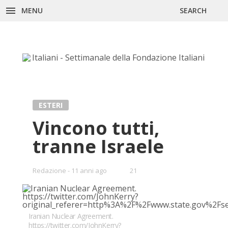
Skip
MENU
SEARCH
to
content
ESTERI
Vincono tutti,
tranne Israele
•
Redazione
11 anni ago
21
Bookmarks:
Iranian Nuclear Agreement.
https://twitter.com/JohnKerry?