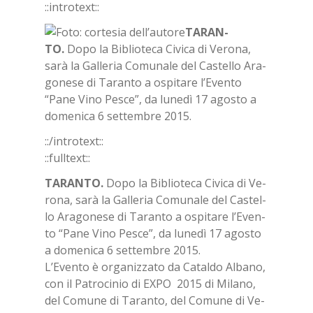
::in­tro­text::
TA­RAN­
TO.
Dopo la Bi­blio­te­ca Ci­vi­ca di Ve­ro­na,
sarà la Gal­le­ria Co­mu­na­le del Ca­stel­lo Ara­
go­ne­se di Ta­ran­to a ospi­ta­re l’E­ven­to
“Pane Vino Pe­sce”, da lu­ne­dì 17 ago­sto a
do­me­ni­ca 6 set­tem­bre 2015.
::/in­tro­text::
::full­text::
TA­RAN­TO.
Dopo la Bi­blio­te­ca Ci­vi­ca di Ve­
ro­na, sarà la Gal­le­ria Co­mu­na­le del Ca­stel­
lo Ara­go­ne­se di Ta­ran­to a ospi­ta­re l’E­ven­
to “Pane Vino Pe­sce”, da lu­ne­dì 17 ago­sto
a do­me­ni­ca 6 set­tem­bre 2015.
L’E­ven­to è or­ga­niz­za­to da Ca­tal­do Al­ba­no,
con il Pa­tro­ci­nio di EXPO 2015 di Mi­la­no,
del Co­mu­ne di Ta­ran­to, del Co­mu­ne di Ve­