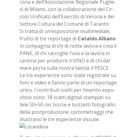
ro­na e del­l’As­so­cia­zio­ne Re­gio­na­le Pu­glie­
si di Mi­la­no, con la col­la­bo­ra­zio­ne del Cir­
co­lo Uni­fi­ca­to del­l’E­ser­ci­to di Ve­ro­na e del
Set­to­re Cul­tu­ra del Co­mu­ne di Ta­ran­to.
Si trat­ta di un’e­spo­si­zio­ne mul­ti­me­dia­le,
frut­to di tre re­por­ta­ge di
Ca­tal­do Al­ba­no
in com­pa­gnia di chi di not­te la­vo­ra e crea il
PANE, di chi rac­co­glie l’u­va e la la­vo­ra in
can­ti­na per pro­dur­re il VINO e di chi dal
mare por­ta sul­la no­stra ta­vo­la il PE­SCE.
Le tre espe­rien­ze sono sta­te re­gi­stra­te su
foto e vi­deo e fan­no par­te di un re­por­ta­ge
uni­co. I con­tri­bu­ti scel­ti per l’e­ven­to espo­
si­ti­vo sono: 18 scat­ti di­gi­ta­li stam­pa­ti su
tele 50×50 cm; boz­ze e boz­zet­ti fo­to­gra­fi­ci
del­la post­pro­du­zio­ne; cor­to­me­trag­gi che
il­lu­stra­no le tre espe­rien­ze vis­su­te.