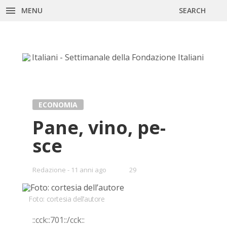
MENU
SEARCH
Skip
to
content
ECONOMIA
Pane, vino, pe­
sce
•
Redazione
11 anni ago
29
Bookmarks:
Foto: cortesia dell’autore
::cck::701::/​cck::