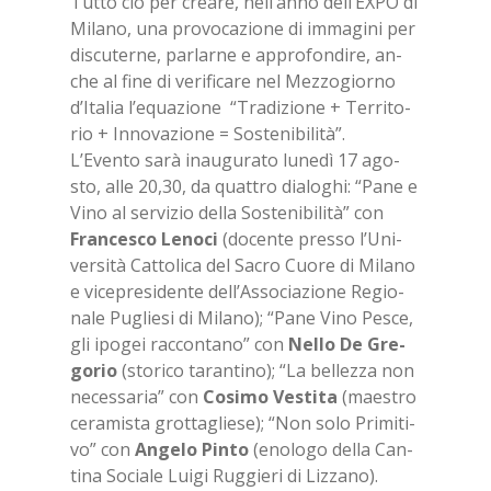
Tut­to ciò per crea­re, nel­l’an­no del­l’EX­PO di
Mi­la­no, una pro­vo­ca­zio­ne di im­ma­gi­ni per
di­scu­ter­ne, par­lar­ne e ap­pro­fon­di­re, an­
che al fine di ve­ri­fi­ca­re nel Mez­zo­gior­no
d’I­ta­lia l’e­qua­zio­ne “Tra­di­zio­ne + Ter­ri­to­
rio + In­no­va­zio­ne = So­ste­ni­bi­li­tà”.
L’E­ven­to sarà inau­gu­ra­to lu­ne­dì 17 ago­
sto, alle 20,30, da quat­tro dia­lo­ghi: “Pane e
Vino al ser­vi­zio del­la So­ste­ni­bi­li­tà” con
Fran­ce­sco Le­no­ci
(do­cen­te pres­so l’U­ni­
ver­si­tà Cat­to­li­ca del Sa­cro Cuo­re di Mi­la­no
e vi­ce­pre­si­den­te del­l’As­so­cia­zio­ne Re­gio­
na­le Pu­glie­si di Mi­la­no); “Pane Vino Pe­sce,
gli ipo­gei rac­con­ta­no” con
Nel­lo De Gre­
go­rio
(sto­ri­co ta­ran­ti­no); “La bel­lez­za non
ne­ces­sa­ria” con
Co­si­mo Ve­sti­ta
(mae­stro
ce­ra­mi­sta grot­ta­glie­se); “Non solo Pri­mi­ti­
vo” con
An­ge­lo Pin­to
(eno­lo­go del­la Can­
ti­na So­cia­le Lui­gi Rug­gie­ri di Liz­za­no).