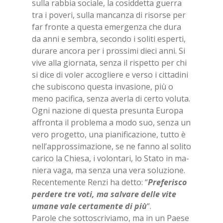
sul­la rab­bia so­cia­le, la co­sid­det­ta guer­ra
tra i po­ve­ri, sul­la man­can­za di ri­sor­se per
far fron­te a que­sta emer­gen­za che dura
da anni e sem­bra, se­con­do i so­li­ti esper­ti,
du­ra­re an­co­ra per i pros­si­mi die­ci anni. Si
vive alla gior­na­ta, sen­za il ri­spet­to per chi
si dice di vo­ler ac­co­glie­re e ver­so i cit­ta­di­ni
che su­bi­sco­no que­sta in­va­sio­ne, più o
meno pa­ci­fi­ca, sen­za aver­la di cer­to vo­lu­ta.
Ogni na­zio­ne di que­sta pre­sun­ta Eu­ro­pa
af­fron­ta il pro­ble­ma a modo suo, sen­za un
vero pro­get­to, una pia­ni­fi­ca­zio­ne, tut­to è
nel­l’ap­pros­si­ma­zio­ne, se ne fan­no al so­li­to
ca­ri­co la Chie­sa, i vo­lon­ta­ri, lo Sta­to in ma­
nie­ra vaga, ma sen­za una vera so­lu­zio­ne.
Re­cen­te­men­te Ren­zi ha det­to: “
Pre­fe­ri­sco
per­de­re tre voti, ma sal­va­re del­le vite
uma­ne vale cer­ta­men­te di più
“.
Pa­ro­le che sot­to­scri­via­mo, ma in un Pae­se