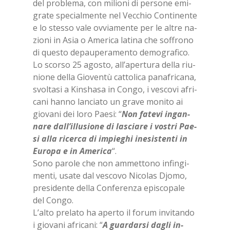
del pro­ble­ma, con mi­lio­ni di per­so­ne emi­
gra­te spe­cial­men­te nel Vec­chio Con­ti­nen­te
e lo stes­so vale ov­via­men­te per le al­tre na­
zio­ni in Asia o Ame­ri­ca la­ti­na che sof­fro­no
di que­sto de­pau­pe­ra­men­to de­mo­gra­fi­co.
Lo scor­so 25 ago­sto, al­l’a­per­tu­ra del­la riu­
nio­ne del­la Gio­ven­tù cat­to­li­ca pa­na­fri­ca­na,
svol­ta­si a Kin­sha­sa in Con­go, i ve­sco­vi afri­
ca­ni han­no lan­cia­to un gra­ve mo­ni­to ai
gio­va­ni dei loro Pae­si: “
Non fa­te­vi in­gan­
na­re dal­l’il­lu­sio­ne di la­scia­re i vo­stri Pae­
si alla ri­cer­ca di im­pie­ghi ine­si­sten­ti in
Eu­ro­pa e in Ame­ri­ca
“.
Sono pa­ro­le che non am­met­to­no in­fin­gi­
men­ti, usa­te dal ve­sco­vo Ni­co­las Djo­mo,
pre­si­den­te del­la Con­fe­ren­za epi­sco­pa­le
del Con­go.
L’al­to pre­la­to ha aper­to il fo­rum in­vi­tan­do
i gio­va­ni afri­ca­ni: “
A guar­dar­si da­gli in­