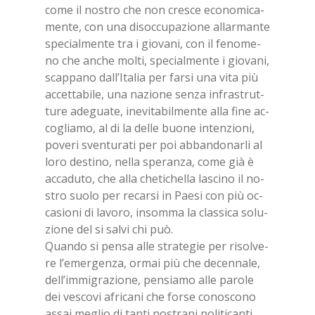
come il no­stro che non cre­sce eco­no­mi­ca­
men­te, con una di­soc­cu­pa­zio­ne al­lar­man­te
spe­cial­men­te tra i gio­va­ni, con il fe­no­me­
no che an­che mol­ti, spe­cial­men­te i gio­va­ni,
scap­pa­no dal­l’I­ta­lia per far­si una vita più
ac­cet­ta­bi­le, una na­zio­ne sen­za in­fra­strut­
tu­re ade­gua­te, ine­vi­ta­bil­men­te alla fine ac­
co­glia­mo, al di la del­le buo­ne in­ten­zio­ni,
po­ve­ri sven­tu­ra­ti per poi ab­ban­do­nar­li al
loro de­sti­no, nel­la spe­ran­za, come già è
ac­ca­du­to, che alla che­ti­chel­la la­sci­no il no­
stro suo­lo per re­car­si in Pae­si con più oc­
ca­sio­ni di la­vo­ro, in­som­ma la clas­si­ca so­lu­
zio­ne del si sal­vi chi può.
Quan­do si pen­sa alle stra­te­gie per ri­sol­ve­
re l’e­mer­gen­za, or­mai più che de­cen­na­le,
del­l’im­mi­gra­zio­ne, pen­sia­mo alle pa­ro­le
dei ve­sco­vi afri­ca­ni che for­se co­no­sco­no
as­sai me­glio di tan­ti no­stra­ni po­li­ti­can­ti