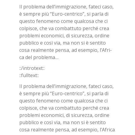
Il pro­ble­ma del­l’im­mi­gra­zio­ne, fa­te­ci caso,
è sem­pre più “Euro-cen­tri­co”, si par­la di
que­sto fe­no­me­no come qual­co­sa che ci
col­pi­sce, che va com­bat­tu­to per­ché crea
pro­ble­mi eco­no­mi­ci, di si­cu­rez­za, or­di­ne
pub­bli­co e così via, ma non si è sen­ti­to
cosa real­men­te pen­sa, ad esem­pio, l’A­fri­
ca del pro­ble­ma…
::/in­tro­text::
::full­text::
Il pro­ble­ma del­l’im­mi­gra­zio­ne, fa­te­ci caso,
è sem­pre più “Euro-cen­tri­co”, si par­la di
que­sto fe­no­me­no come qual­co­sa che ci
col­pi­sce, che va com­bat­tu­to per­ché crea
pro­ble­mi eco­no­mi­ci, di si­cu­rez­za, or­di­ne
pub­bli­co e così via, ma non si è sen­ti­to
cosa real­men­te pen­sa, ad esem­pio, l’A­fri­ca