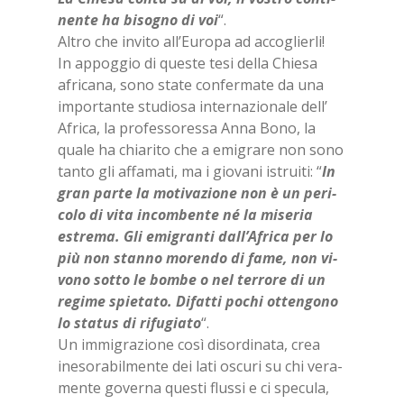
nen­te ha bi­so­gno di voi
“.
Al­tro che in­vi­to al­l’Eu­ro­pa ad ac­co­glier­li!
In ap­pog­gio di que­ste tesi del­la Chie­sa
afri­ca­na, sono sta­te con­fer­ma­te da una
im­por­tan­te stu­dio­sa in­ter­na­zio­na­le dell’
Afri­ca, la pro­fes­so­res­sa Anna Bono, la
qua­le ha chia­ri­to che a emi­gra­re non sono
tan­to gli af­fa­ma­ti, ma i gio­va­ni istrui­ti: “
In
gran par­te la mo­ti­va­zio­ne non è un pe­ri­
co­lo di vita in­com­ben­te né la mi­se­ria
estre­ma. Gli emi­gran­ti dal­l’A­fri­ca per lo
più non stan­no mo­ren­do di fame, non vi­
vo­no sot­to le bom­be o nel ter­ro­re di un
re­gi­me spie­ta­to. Di­fat­ti po­chi ot­ten­go­no
lo sta­tus di ri­fu­gia­to
“.
Un im­mi­gra­zio­ne così di­sor­di­na­ta, crea
ine­so­ra­bil­men­te dei lati oscu­ri su chi ve­ra­
men­te go­ver­na que­sti flus­si e ci spe­cu­la,