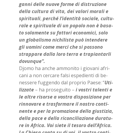
gan­ni del­le nuo­ve for­me di di­stru­zio­ne
del­la cul­tu­ra di vita, dei va­lo­ri mo­ra­li e
spi­ri­tua­li
,
per­ché l’i­den­ti­tà so­cia­le, cul­tu­
ra­le e spi­ri­tua­le di un po­po­lo non è ba­sa­
to so­la­men­te su fat­to­ri eco­no­mi­ci, solo
un glo­ba­li­smo ni­chi­li­sta può in­ten­de­re
gli uo­mi­ni come mer­ci che si pos­so­no
strap­pa­re dal­la loro ter­ra e tra­pian­tar­li
do­vun­que”.
Djo­mo ha an­che am­mo­ni­to i gio­va­ni afri­
ca­ni a non cer­ca­re fal­si espe­dien­ti di be­
nes­se­re fug­gen­do dal pro­prio Pae­se: “
Uti­
liz­za­te
– ha pro­se­gui­to –
i vo­stri ta­len­ti e
le al­tre ri­sor­se a vo­stra di­spo­si­zio­ne per
rin­no­va­re e tra­sfor­ma­re il no­stro con­ti­
nen­te e per la pro­mo­zio­ne del­la giu­sti­zia,
del­la pace e del­la ri­con­ci­lia­zio­ne du­ra­tu­
re in Afri­ca. Voi sie­te il te­so­ro del­l’A­fri­ca.
La Chie­sa con­ta su di voi, il vo­stro con­ti­