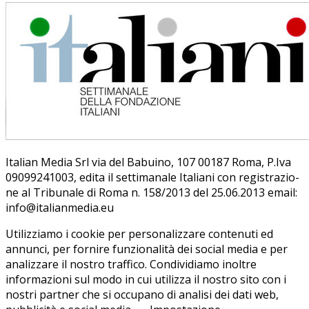
Ita­lian Me­dia Srl via del Ba­bui­no, 107 00187 Roma, P.Iva
09099241003, edi­ta il set­ti­ma­na­le Ita­lia­ni con re­gi­stra­zio­
ne al Tri­bu­na­le di Roma n. 158/​2013 del 25.06.2013 email:
info@ita­lian­me­dia.eu
Utilizziamo i cookie per personalizzare contenuti ed
annunci, per fornire funzionalità dei social media e per
analizzare il nostro traffico. Condividiamo inoltre
informazioni sul modo in cui utilizza il nostro sito con i
nostri partner che si occupano di analisi dei dati web,