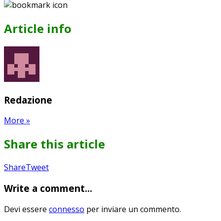
Article info
Redazione
More
»
Share this article
Share
Pin
Send
Share
Tweet
on
on
with
Write a comment...
Google+
Pinterest
WhatsApp
Devi essere
connesso
per inviare un commento.