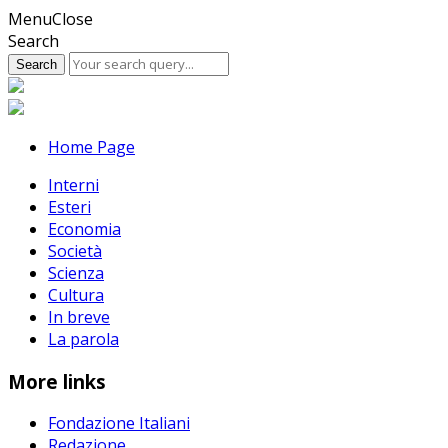
Skip
Menu
Close
to
Search
content
Home Page
Interni
Esteri
Economia
Società
Scienza
Cultura
In breve
La parola
More links
Fondazione Italiani
Redazione