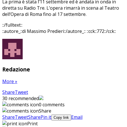
La prima è stata l’11 settembre ed è andata in onda in
diretta su Radio Tre. L’opera rimarrà in scena al Teatro
dell’Opera di Roma fino al 17 settembre.
::/fulltext::
::autore_::di Massimo Predieri::/autore_::
::cck::772::/cck::
Redazione
More
»
Share
Pin
Send
Share
Tweet
on
on
with
30
recommended
Google+
Pinterest
WhatsApp
0 comments
Share
Share
Tweet
Share
Pin it
Email
Copy link
Print