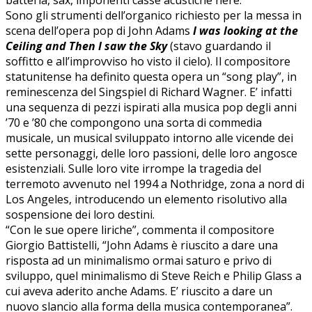
Sono gli strumenti dell’organico richiesto per la messa in
scena dell’opera pop di John Adams
I was looking at the
Ceiling and Then I saw the Sky
(stavo guardando il
soffitto e all’improvviso ho visto il cielo). Il compositore
statunitense ha definito questa opera un “song play”, in
reminescenza del Singspiel di Richard Wagner. E’ infatti
una sequenza di pezzi ispirati alla musica pop degli anni
’70 e ’80 che compongono una sorta di commedia
musicale, un musical sviluppato intorno alle vicende dei
sette personaggi, delle loro passioni, delle loro angosce
esistenziali. Sulle loro vite irrompe la tragedia del
terremoto avvenuto nel 1994 a Nothridge, zona a nord di
Los Angeles, introducendo un elemento risolutivo alla
sospensione dei loro destini.
“Con le sue opere liriche”, commenta il compositore
Giorgio Battistelli, “John Adams è riuscito a dare una
risposta ad un minimalismo ormai saturo e privo di
sviluppo, quel minimalismo di Steve Reich e Philip Glass a
cui aveva aderito anche Adams. E’ riuscito a dare un
nuovo slancio alla forma della musica contemporanea”.