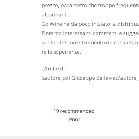
prez­zo, pa­ra­me­tro che trop­po fre­quen­te­
al­ti­so­nan­ti.
Go Wine ha da poco ini­zia­to la di­stri­bu­zi
l’in­ter­no in­te­res­san­ti com­men­ti e sug­ge­
si. Un ul­te­rio­re stru­men­to da con­sul­ta­r
re le espe­rien­ze.
::/full­text::
::au­to­re_::di Giu­sep­pe Bel­la­via::/​au­to­re_
19
recommended
Print