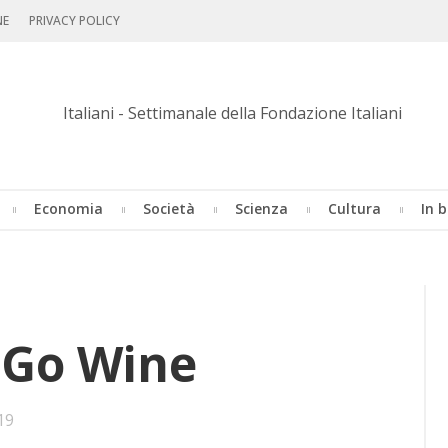
NE
PRIVACY POLICY
Economia
Società
Scienza
Cultura
In b
ne Go Wine
•
19
Bookmarks: