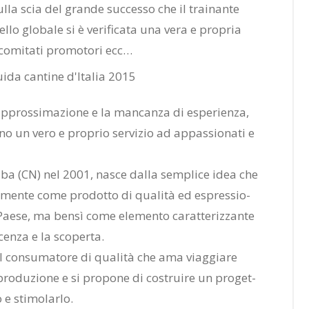
­la scia del gran­de suc­ces­so che il trai­nan­te
­lo glo­ba­le si è ve­ri­fi­ca­ta una vera e pro­pria
 co­mi­ta­ti pro­mo­to­ri ecc…
’ap­pros­si­ma­zio­ne e la man­can­za di espe­rien­za,
co­no un vero e pro­prio ser­vi­zio ad ap­pas­sio­na­ti e
ad Alba (CN) nel 2001, na­sce dal­la sem­pli­ce idea che
­va­men­te come pro­dot­to di qua­li­tà ed espres­sio­
Pae­se, ma ben­sì come ele­men­to ca­rat­te­riz­zan­te
cen­za e la sco­per­ta.
 con­su­ma­to­re di qua­li­tà che ama viag­gia­re
 pro­du­zio­ne e si pro­po­ne di co­strui­re un pro­get­
e sti­mo­lar­lo.