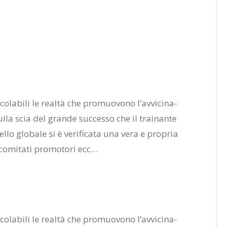
­la­bi­li le real­tà che pro­muo­vo­no l’av­vi­ci­na­
­la scia del gran­de suc­ces­so che il trai­nan­te
­lo glo­ba­le si è ve­ri­fi­ca­ta una vera e pro­pria
 co­mi­ta­ti pro­mo­to­ri ecc…
­la­bi­li le real­tà che pro­muo­vo­no l’av­vi­ci­na­