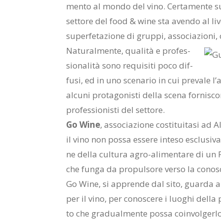
men­to al mon­do del vino. Cer­ta­men­te sul
set­to­re del food & wine sta aven­do al li­vel
su­per­fe­ta­zio­ne di grup­pi, as­so­cia­zio­ni,
Na­tu­ral­men­te, qua­li­tà e pro­fes­
sio­na­li­tà sono re­qui­si­ti poco dif­
fu­si, ed in uno sce­na­rio in cui pre­va­le l
al­cu­ni pro­ta­go­ni­sti del­la sce­na for­ni­s
pro­fes­sio­ni­sti del set­to­re.
Go Wine
, as­so­cia­zio­ne co­sti­tui­ta­si 
il vino non pos­sa es­se­re in­te­so esclu­si
ne del­la cul­tu­ra agro-ali­men­ta­re di un 
che fun­ga da pro­pul­so­re ver­so la co­no­s
Go Wine, si ap­pren­de dal sito, guar­da al
per il vino, per co­no­sce­re i luo­ghi del­la
to che gra­dual­men­te pos­sa coin­vol­ger­lo 