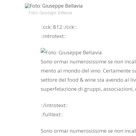
Foto: Giuseppe Bellavia
::cck::812::/​cck::
::in­tro­text::
Sono or­mai nu­me­ro­sis­si­me se non in­cal­co
men­to al mon­do del vino. Cer­ta­men­te sul
set­to­re del food & wine sta aven­do al li­vel
su­per­fe­ta­zio­ne di grup­pi, as­so­cia­zio­ni,
::/in­tro­text::
::full­text::
Sono or­mai nu­me­ro­sis­si­me se non in­cal­co