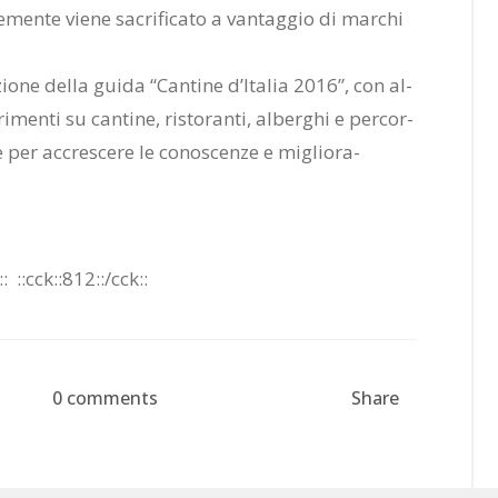
men­te vie­ne sa­cri­fi­ca­to a van­tag­gio di mar­chi
o­ne del­la gui­da “Can­ti­ne d’I­ta­lia 2016”, con al­
ri­men­ti su can­ti­ne, ri­sto­ran­ti, al­ber­ghi e per­cor­
e per ac­cre­sce­re le co­no­scen­ze e mi­glio­ra­
::
::cck::812::/​cck::
0 comments
Share