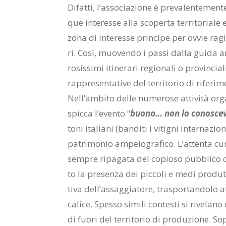
Di­fat­ti, l’as­so­cia­zio­ne è pre­va­len­te­men­t
que in­te­res­se alla sco­per­ta ter­ri­to­ria­le ed
zona di in­te­res­se prin­ci­pe per ov­vie ra­gi
ri. Così, muo­ven­do i pas­si dal­la gui­da an­n
ro­sis­si­mi iti­ne­ra­ri re­gio­na­li o pro­vin­c
rap­pre­sen­ta­ti­ve del ter­ri­to­rio di ri­fe­ri­m
Nel­l’am­bi­to del­le nu­me­ro­se at­ti­vi­tà or­ga
spic­ca l’e­ven­to “
buo­no… non lo co­no­sce­
to­ni ita­lia­ni (ban­di­ti i vi­ti­gni in­ter­na­z
pa­tri­mo­nio am­pe­lo­gra­fi­co. L’at­ten­ta cur
sem­pre ri­pa­ga­ta del co­pio­so pub­bli­co ch
to la pre­sen­za dei pic­co­li e medi pro­dut­to
ti­va del­l’as­sag­gia­to­re, tra­spor­tan­do­lo at
ca­li­ce. Spes­so si­mi­li con­te­sti si ri­ve­la
di fuo­ri del ter­ri­to­rio di pro­du­zio­ne. So­