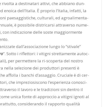
e ri­vol­ta a de­sti­na­ta­ri at­ti­vi, che ab­bia­no dun­
 enoi­ca del­l’I­ta­lia. È pro­prio l’I­ta­lia, in­fat­ti, la
o­ni pae­sag­gi­sti­che, cul­tu­ra­li, ed agroa­li­men­ta­
ua­le, è pos­si­bi­le di­stri­car­si at­tra­ver­so nu­me­
ia­li, con in­di­ca­zio­ne del­le so­ste mag­gior­men­te
en­to.
­niz­za­te dal­l’as­so­cia­zio­ne lun­go lo “sti­va­le”
vo
”. Sot­to i ri­flet­to­ri: i vi­ti­gni stret­ta­men­te au­toc­
io­na­li), per per­met­te­re la ri-sco­per­ta del no­stro
a nel­la se­le­zio­ne dei pro­dut­to­ri pre­sen­ti è
e af­fol­la i ban­chi d’as­sag­gio. Cru­cia­le è di cer­
­ri, che im­pre­zio­si­sco­no l’e­spe­rien­za co­no­sci­
­tra­ver­so il la­vo­ro e le tra­di­zio­ni sin den­tro il
­no come uni­ca fon­te di ap­proc­cio a vi­ti­gni igno­ti al
prat­tut­to, con­si­de­ran­do il rap­por­to qua­li­tà