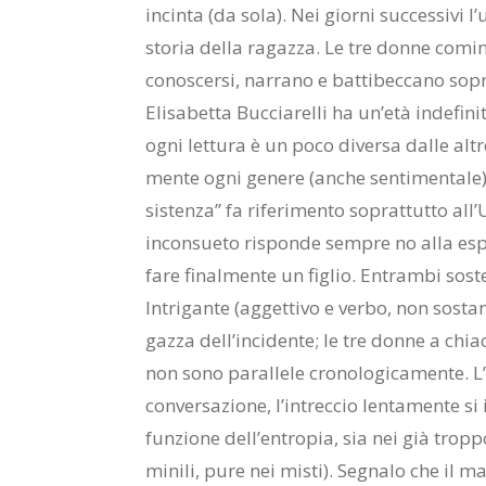
in­cin­ta (da sola). Nei gior­ni suc­ces­si­vi l’
sto­ria del­la ra­gaz­za. Le tre don­ne co­min­
co­no­scer­si, nar­ra­no e bat­ti­bec­ca­no so­
Eli­sa­bet­ta Buc­cia­rel­li ha un’e­tà in­de­fi­n
ogni let­tu­ra è un poco di­ver­sa dal­le al­
men­te ogni ge­ne­re (an­che sen­ti­men­ta­le
si­sten­za” fa ri­fe­ri­men­to so­prat­tut­to a
in­con­sue­to ri­spon­de sem­pre no alla espl
fare fi­nal­men­te un fi­glio. En­tram­bi so­st
In­tri­gan­te (ag­get­ti­vo e ver­bo, non so­st
gaz­za del­l’in­ci­den­te; le tre don­ne a chia
non sono pa­ral­le­le cro­no­lo­gi­ca­men­te. L
con­ver­sa­zio­ne, l’in­trec­cio len­ta­men­te si
fun­zio­ne del­l’en­tro­pia, sia nei già trop­po
mi­ni­li, pure nei mi­sti). Se­gna­lo che il m