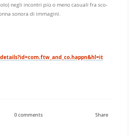
on solo) ne­gli in­con­tri più o meno ca­sua­li fra sco­
on­na so­no­ra di im­ma­gi­ni.
/details?id=com.ftw_and_co.happn&hl=it
0 comments
Share