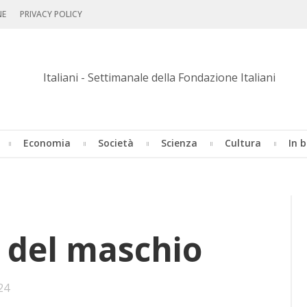
NE
PRIVACY POLICY
Economia
Società
Scienza
Cultura
In b
za del ma­schio
•
24
Bookmarks: