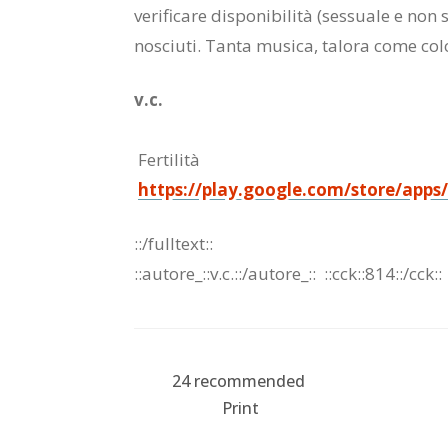
ve­ri­fi­ca­re di­spo­ni­bi­li­tà (ses­sua­le e n
no­sciu­ti. Tan­ta mu­si­ca, ta­lo­ra come co­l
v.c.
Fer­ti­li­tà
https://play.google.com/store/apps
::/full­text::
::au­to­re_::v.c.::/​au­to­re_::
::cck::814::/​cck::
24
recommended
Print