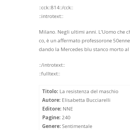
::cck::814::/​cck::
::in­tro­text::
Mi­la­no. Ne­gli ul­ti­mi anni. L’Uo­mo ch
co, è un af­fer­ma­to pro­fes­so­ro­ne 50en­ne, a
dan­do la Mer­ce­des blu stan­co mor­to al 
::/in­tro­text::
::full­text::
Titolo:
La resistenza del maschio
Autore:
Elisabetta Bucciarelli
Editore:
NNE
Pagine:
240
Genere:
Sentimentale