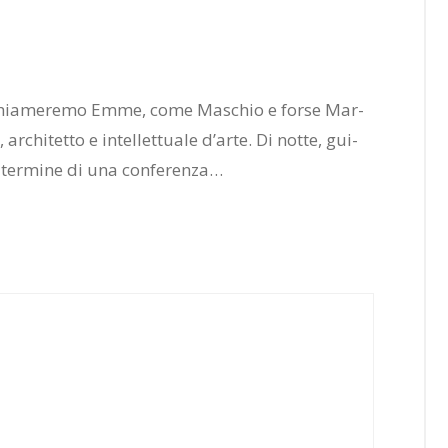
e chia­me­re­mo Emme, come Ma­schio e for­se Mar­
r­chi­tet­to e in­tel­let­tua­le d’ar­te. Di not­te, gui­
ter­mi­ne di una con­fe­ren­za…