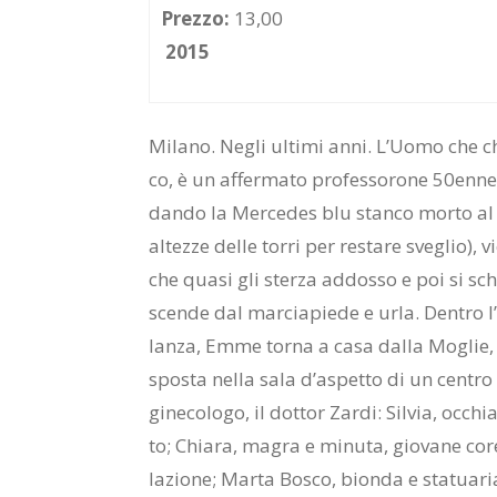
Prezzo:
13,00
2015
Mi­la­no. Ne­gli ul­ti­mi anni. L’Uo­mo ch
co, è un af­fer­ma­to pro­fes­so­ro­ne 50en­ne, a
dan­do la Mer­ce­des blu stan­co mor­to al t
al­tez­ze del­le tor­ri per re­sta­re sve­glio)
che qua­si gli ster­za ad­dos­so e poi si sc
scen­de dal mar­cia­pie­de e urla. Den­tro l’au
lan­za, Emme tor­na a casa dal­la Mo­glie,
spo­sta nel­la sala d’a­spet­to di un cen­tro 
gi­ne­co­lo­go, il dot­tor Zar­di: Sil­via, oc­ch
to; Chia­ra, ma­gra e mi­nu­ta, gio­va­ne co­re
la­zio­ne; Mar­ta Bo­sco, bion­da e sta­tua­ria,