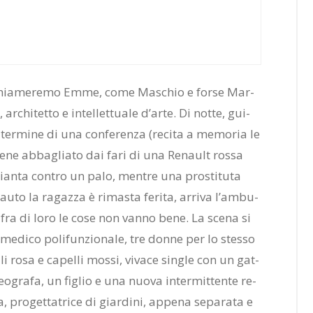
e chia­me­re­mo Emme, come Ma­schio e for­se Mar­
r­chi­tet­to e in­tel­let­tua­le d’ar­te. Di not­te, gui­
er­mi­ne di una con­fe­ren­za (re­ci­ta a me­mo­ria le
, vie­ne ab­ba­glia­to dai fari di una Re­nault ros­sa
hian­ta con­tro un palo, men­tre una pro­sti­tu­ta
­to la ra­gaz­za è ri­ma­sta fe­ri­ta, ar­ri­va l’am­bu­
 fra di loro le cose non van­no bene. La sce­na si
me­di­co po­li­fun­zio­na­le, tre don­ne per lo stes­so
ia­li rosa e ca­pel­li mos­si, vi­va­ce sin­gle con un gat­
o­gra­fa, un fi­glio e una nuo­va in­ter­mit­ten­te re­
 pro­get­ta­tri­ce di giar­di­ni, ap­pe­na se­pa­ra­ta e