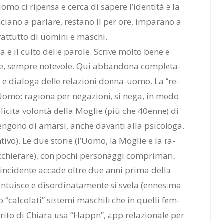
uo­mo ci ri­pen­sa e cer­ca di sa­pe­re l’i­den­ti­tà e la
cia­no a par­la­re, re­sta­no lì per ore, im­pa­ra­no a
prat­tut­to di uo­mi­ni e ma­schi.
i­ta e il cul­to del­le pa­ro­le. Scri­ve mol­to bene e
tre, sem­pre no­te­vo­le. Qui ab­ban­do­na com­ple­ta­
) e dia­lo­ga del­le re­la­zio­ni don­na-uomo. La “re­
l­l’Uo­mo: ra­gio­na per ne­ga­zio­ni, si nega, in modo
i­ci­ta vo­lon­tà del­la Mo­glie (più che 40en­ne) di
en­go­no di amar­si, an­che da­van­ti alla psi­co­lo­ga.
an­ti­vo). Le due sto­rie (l’Uo­mo, la Mo­glie e la ra­
c­chie­ra­re), con po­chi per­so­nag­gi com­pri­ma­ri,
’in­ci­den­te ac­ca­de ol­tre due anni pri­ma del­la
 in­tui­sce e di­sor­di­na­ta­men­te si sve­la (en­ne­si­ma
 “cal­co­la­ti” si­ste­mi ma­schi­li che in quel­li fem­
a­ri­to di Chia­ra usa “Happn”, app re­la­zio­na­le per