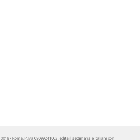
 00187 Roma, P.Iva 09099241003, edi­ta il set­ti­ma­na­le Ita­lia­ni con