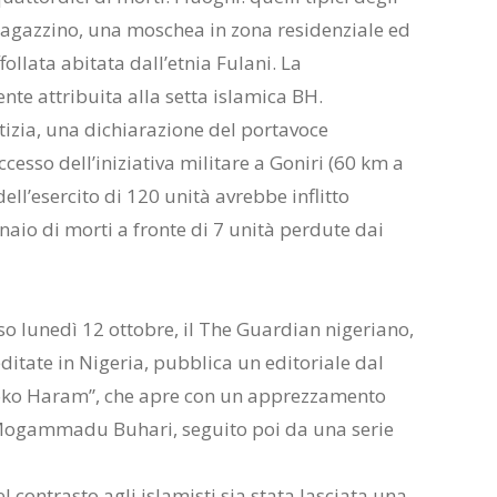
e magazzino, una moschea in zona residenziale ed
ollata abitata dall’etnia Fulani. La
te attribuita alla setta islamica BH.
tizia, una dichiarazione del portavoce
cesso dell’iniziativa militare a Goniri (60 km a
ll’esercito di 120 unità avrebbe inflitto
inaio di morti a fronte di 7 unità perdute dai
rso lunedì 12 ottobre, il The Guardian nigeriano,
editate in Nigeria, pubblica un editoriale dal
 Boko Haram”, che apre con un apprezzamento
 Mogammadu Buhari, seguito poi da una serie
contrasto agli islamisti sia stata lasciata una