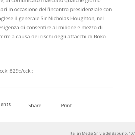
e, al comunicato rilasciato qualche giorno
ri in occasione dell’incontro presidenziale con
nglese il generale Sir Nicholas Houghton, nel
’esigenza di consentire al milione e mezzo di
erre a causa dei rischi degli attacchi di Boko
:cck::829::/cck::
ents
Share
Print
Ita­lian Me­dia Srl via del Ba­bui­no, 107