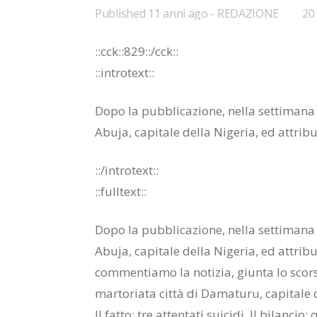
Published
11 anni ago
REDAZIONE
•
20
Bo
::cck::829::/cck::
::introtext::
Dopo la pubblicazione, nella settimana sc
Abuja, capitale della Nigeria, ed attrib
::/introtext::
::fulltext::
Dopo la pubblicazione, nella settimana sc
Abuja, capitale della Nigeria, ed attrib
commentiamo la notizia, giunta lo scorso
martoriata città di Damaturu, capitale d
Il fatto: tre attentati suicidi. Il bilancio: