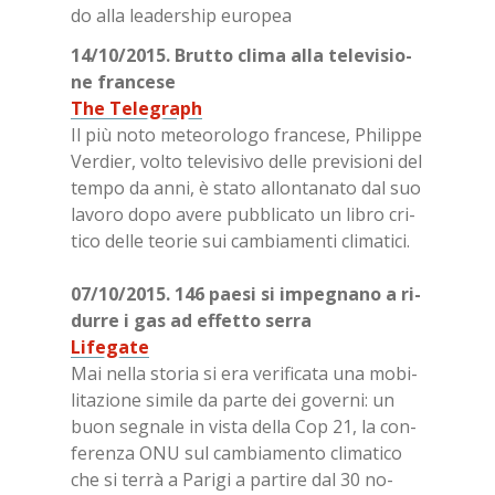
do alla lea­der­ship eu­ro­pea
14/​10/​2015. Brut­to cli­ma
alla te­le­vi­sio­
ne fran­ce­se
The Te­le­gra­ph
Il più noto me­teo­ro­lo­go fran­ce­se, Phi­lip­pe
Ver­dier, vol­to te­le­vi­si­vo del­le pre­vi­sio­ni del
tem­po da anni, è sta­to al­lon­ta­na­to dal suo
la­vo­ro dopo ave­re pub­bli­ca­to un li­bro cri­
ti­co del­le teo­rie sui cam­bia­men­ti cli­ma­ti­ci.
07/​10/​2015. 146 pae­si si im­pe­gna­no a ri­
dur­re i gas ad ef­fet­to ser­ra
Li­fe­ga­te
Mai nel­la sto­ria si era ve­ri­fi­ca­ta una mo­bi­
li­ta­zio­ne si­mi­le da par­te dei go­ver­ni: un
buon se­gna­le in vi­sta del­la Cop 21, la con­
fe­ren­za ONU sul cam­bia­men­to cli­ma­ti­co
che si ter­rà a Pa­ri­gi a par­ti­re dal 30 no­