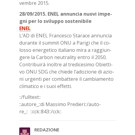
vem­bre 2015.
28/​09/​2015. ENEL an­nun­cia nuo­vi im­pe­
gni per lo svi­lup­po so­ste­ni­bi­le
ENEL
L’AD di ENEL Fran­ce­sco Sta­ra­ce an­nun­cia
du­ran­te il sum­mit ONU a Pa­ri­gi che il co­
los­so ener­ge­ti­co ita­lia­no mira a rag­giun­
ge­re la Car­bon neu­tra­li­ty en­tro il 2050.
Con­tri­bui­rà inol­tre al tre­di­ce­si­mo Obiet­ti­
vo ONU SDG che chie­de l’a­do­zio­ne di azio­
ni ur­gen­ti per com­bat­te­re il cam­bia­men­to
cli­ma­ti­co e i suoi ef­fet­ti.
::/full­text::
::au­to­re_::di Mas­si­mo Pre­die­ri::/​au­to­
re_::
::cck::843::/​cck::
RE­DA­ZIO­NE