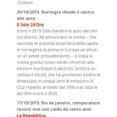
::full­text::
20/​10/​2015. Nor­ve­gia chiu­de il cen­tro
alle auto
Il Sole 24 Ore
En­tro il 2019 Oslo ban­di­rà le auto dal cen­
tro sto­ri­co. Ad an­nun­cia­re la svol­ta – che
se­con­do le au­to­ri­tà lo­ca­li farà del­la ca­pi­ta­
le nor­ve­ge­se la pri­ma in Eu­ro­pa ad at­tua­
re un si­mi­le prov­ve­di­men­to – è sta­ta la
nuo­va giun­ta ros­so-ver­de vin­ci­tri­ce alle
ele­zio­ni mu­ni­ci­pa­li (La­bu­ri­sti, Si­ni­stra so­
cia­li­sta e Ver­di), che ha pro­mes­so inol­tre di
di­mez­za­re in cin­que anni le emis­sio­ni di
CO2 ri­spet­to al li­vel­lo del 1990 e di ri­dur­le
del 95% en­tro il 2030.
17/​10/​2015. Rio de Ja­nei­ro, tem­pe­ra­tu­re
re­cord: mai così cal­do da cen­to anni
La Re­pub­bli­ca