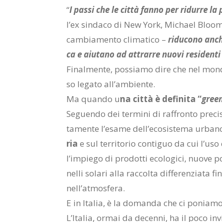
“
I pas­si che le cit­tà fan­no per ri­dur­re la
l’ex sin­da­co di New York, Mi­chael Bloom­ber
cam­bia­men­to cli­ma­ti­co –
ri­du­co­no an­ch
ca e aiu­ta­no ad at­trar­re nuo­vi re­si­den­t
Fi­nal­men­te, pos­sia­mo dire che nel mon
so le­ga­to al­l’am­bien­te.
Ma quan­do u
na
cit­tà è de­fi­ni­ta “
gree
Se­guen­do dei ter­mi­ni di raf­fron­to pre­ci­s
ta­men­te l’e­sa­me del­l’e­co­si­ste­ma ur­ba
ria
e sul ter­ri­to­rio con­ti­guo da cui l’u­so
l’im­pie­go di pro­dot­ti eco­lo­gi­ci, nuo­ve po­
nel­li so­la­ri alla rac­col­ta dif­fe­ren­zia­ta 
nel­l’at­mo­sfe­ra.
E in Ita­lia, è la do­man­da che ci po­nia­m
L’I­ta­lia, or­mai da de­cen­ni, ha il poco in­