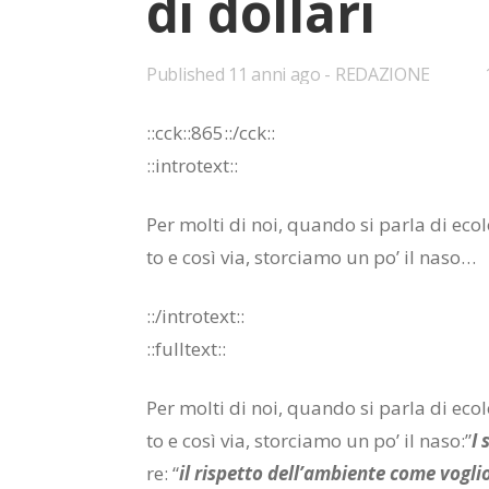
di dol­la­ri
Published
11 anni ago
REDAZIONE
::cck::865::/​cck::
::in­tro­text::
Per mol­ti di noi, quan­do si par­la di eco­lo­
to e così via, stor­cia­mo un po’ il naso…
::/in­tro­text::
::full­text::
Per mol­ti di noi, quan­do si par­la di eco­lo­
to e così via, stor­cia­mo un po’ il naso:”
I 
re: “
il ri­spet­to del­l’am­bien­te come vo­glio­