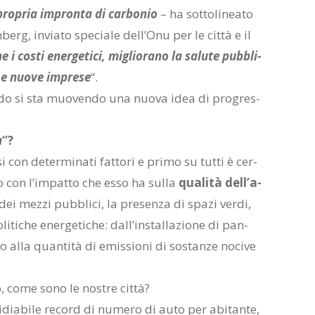
 pro­pria im­pron­ta di car­bo­nio
– ha sot­to­li­nea­to
g, in­via­to spe­cia­le del­l’O­nu per le cit­tà e il
e i co­sti ener­ge­ti­ci, mi­glio­ra­no la sa­lu­te pub­bli­
i e nuo­ve im­pre­se
“.
­do si sta muo­ven­do una nuo­va idea di pro­gres­
n
“?
i con de­ter­mi­na­ti fat­to­ri e pri­mo su tut­ti è cer­
­no con l’im­pat­to che esso ha sul­la
qua­li­tà del­l’a­
 dei mez­zi pub­bli­ci, la pre­sen­za di spa­zi ver­di,
li­ti­che ener­ge­ti­che: dal­l’in­stal­la­zio­ne di pan­
fino alla quan­ti­tà di emis­sio­ni di so­stan­ze no­ci­ve
o, come sono le no­stre cit­tà?
vi­dia­bi­le re­cord di nu­me­ro di auto per abi­tan­te,