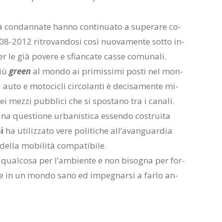
 con­dan­na­te han­no con­ti­nua­to a su­pe­ra­re co­
008-2012 ri­tro­van­do­si così nuo­va­men­te sot­to in­
er le già po­ve­re e sfian­ca­te cas­se co­mu­na­li.
più
green
al mon­do ai pri­mis­si­mi po­sti nel mon­
uto e mo­to­ci­cli cir­co­lan­ti è de­ci­sa­men­te mi­
i mez­zi pub­bli­ci che si spo­sta­no tra i ca­na­li.
 que­stio­ne ur­ba­ni­sti­ca es­sen­do co­strui­ta
i
ha uti­liz­za­to vere po­li­ti­che al­l’a­van­guar­dia
del­la mo­bi­li­tà com­pa­ti­bi­le.
 qual­co­sa per l’am­bien­te e non bi­so­gna per for­
­ve­re in un mon­do sano ed im­pe­gnar­si a far­lo an­