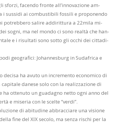
li sfor­zi, fa­cen­do fron­te al­l’in­no­va­zio­ne am­
i sus­si­di ai com­bu­sti­bi­li fos­si­li e pro­po­nen­do
 po­treb­be­ro sa­li­re ad­di­rit­tu­ra a 22­mi­la mi­
ro dei so­gni, ma nel mon­do ci sono real­tà che han­
­le e i ri­sul­ta­ti sono sot­to gli oc­chi dei cit­ta­di­
o­di geo­gra­fi­ci: Jo­han­ne­sburg in Su­da­fri­ca e
o de­ci­sa ha avu­to un in­cre­men­to eco­no­mi­co di
a ca­pi­ta­le da­ne­se solo con la rea­liz­za­zio­ne di
et­te ha ot­te­nu­to un gua­da­gno net­to ogni anno del
er­tà e mi­se­ria con le scel­te “ver­di”.
lu­zio­ne di abi­tu­di­ne ab­brac­cia­re una vi­sio­ne
 del­la fine del XIX se­co­lo, ma sen­za ri­schi per la