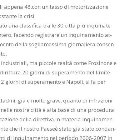
 ap­pe­na 48,con un tas­so di mo­to­riz­za­zio­ne
­stan­te la cri­si.
­to una clas­si­fi­ca tra le 30 cit­tà più in­qui­na­te
e­ro, fa­cen­do re­gi­stra­re un in­qui­na­men­to at­
­men­to del­la so­glia­mas­si­ma gior­na­lie­ra con­sen­
­to.
n­du­stria­li, ma pic­co­le real­tà come Fro­si­no­ne e
­rit­tu­ra 20 gior­ni di su­pe­ra­men­to del li­mi­te
2 gior­ni di su­pe­ra­men­to e Na­po­li, si fa per
a­di­ni, già è mol­to gra­ve, quan­to di in­fra­zio­ni
ria nel­le no­stre cit­tà è alla base di una pro­ce­du­ra
­ca­zio­ne del­la di­ret­ti­va in ma­te­ria in­qui­na­men­
an­te che il no­stro Pae­seè sta­to già sta­to con­dan­
n­ti di in­qui­na­men­to nel pe­rio­do 2006-2007 in