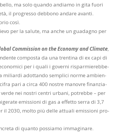
è bel­lo, ma solo quan­do an­dia­mo in gita fuo­ri
ie­tà, il pro­gres­so deb­bo­no an­da­re avan­ti.
prio così.
­lie­vo per la sa­lu­te, ma an­che un gua­da­gno per
o­bal Com­mis­sion on the Eco­no­my and Cli­ma­te
,
pen­den­te com­po­sta da una tren­ti­na di ex capi di
 eco­no­mi­ci per i qua­li i go­ver­ni ri­spar­mie­reb­be­
 mi­liar­di adot­tan­do sem­pli­ci nor­me am­bien­
­fra pari a cir­ca 400 no­stre ma­no­vre fi­nan­zia­
­tà ver­de nei no­stri cen­tri ur­ba­ni, po­treb­be – per
­ge­ra­te emis­sio­ni di gas a ef­fet­to ser­ra di 3,7
er il 2030, mol­to più del­le at­tua­li emis­sio­ni pro­
­cre­ta di quan­to pos­sia­mo im­ma­gi­na­re.