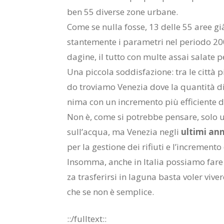
ben 55 di­ver­se zone ur­ba­ne.
Come se nul­la fos­se, 13 del­le 55 aree già
stan­te­men­te i pa­ra­me­tri nel pe­rio­do 2
da­gi­ne, il tut­to con mul­te as­sai sa­la­te p
Una pic­co­la sod­di­sfa­zio­ne: tra le cit­tà 
do tro­via­mo Ve­ne­zia dove la quan­ti­tà di a
ni­ma con un in­cre­men­to più ef­fi­cien­te de
Non è, come si po­treb­be pen­sa­re, solo una
sul­l’ac­qua, ma Ve­ne­zia ne­gli
ul­ti­mi ann
per la ge­stio­ne dei ri­fiu­ti e l’in­cre­men­to 
In­som­ma, an­che in Ita­lia pos­sia­mo fare
za tra­sfe­rir­si in la­gu­na ba­sta vo­ler vi
che se non è sem­pli­ce.
::/full­text::