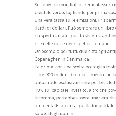
Se i go­ver­ni mon­dia­li in­cre­men­tas­se­ro g
bien­ta­le ver­de, to­glien­do per pri­ma cosa 
una vera tas­sa sul­le emis­sio­ni, i ri­spar­mi
liar­di di dol­la­ri. Può sem­bra­re un li­b
no spe­ri­men­ta­to que­sto si­ste­ma am­bien­ta
ni e nel­le cas­se dei ri­spet­ti­vi co­mu­ni.
Un esem­pio per tut­ti, due cit­tà agli an­ti­p
Co­pe­na­ghen in Da­ni­mar­ca.
La pri­ma, con una scel­ta eco­lo­gi­ca mol­t
ol­tre 900 mi­lio­ni di dol­la­ri, men­tre nel­l
au­to­stra­de esclu­si­va­men­te per bi­ci­cl
19% sul ca­pi­ta­le in­ve­sti­to, al­tro che po­v
In­som­ma, po­treb­be es­se­re una vera ri­vo­
am­bien­ta­li­sta pari a quel­la in­du­stria­le
sa­lu­te de­gli uo­mi­ni.