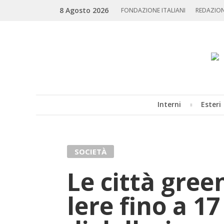
Skip
Search
8 Agosto 2026
to
FONDAZIONE ITALIANI
REDAZIO
content
Interni
Esteri
MENU
SOCIETÀ
Le cit­tà gree
le­re fino a 17