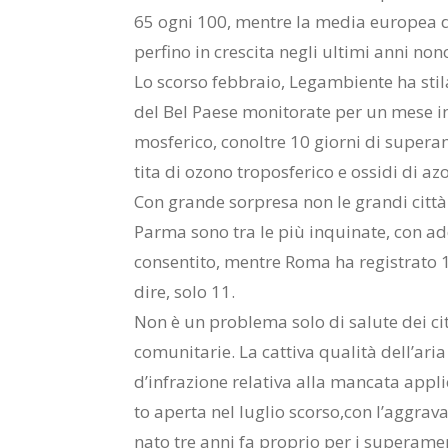
65 ogni 100, men­tre la me­dia eu­ro­pea di
per­fi­no in cre­sci­ta ne­gli ul­ti­mi anni no­no
Lo scor­so feb­bra­io, Le­gam­bien­te ha sti­la
del Bel Pae­se mo­ni­to­ra­te per un mese in­t
mo­sfe­ri­co, co­nol­tre 10 gior­ni di su­pe­ra
ti­ta di ozo­no tro­po­sfe­ri­co e os­si­di di azo
Con gran­de sor­pre­sa non le gran­di cit­tà i
Par­ma sono tra le più in­qui­na­te, con ad­di
con­sen­ti­to, men­tre Roma ha re­gi­stra­to 1
dire, solo 11.
Non è un pro­ble­ma solo di sa­lu­te dei cit­t
co­mu­ni­ta­rie. La cat­ti­va qua­li­tà del­l’a­
d’in­fra­zio­ne re­la­ti­va alla man­ca­ta ap­pli
to aper­ta nel lu­glio scor­so,con l’ag­gra­v
na­to tre anni fa pro­prio per i su­pe­ra­me