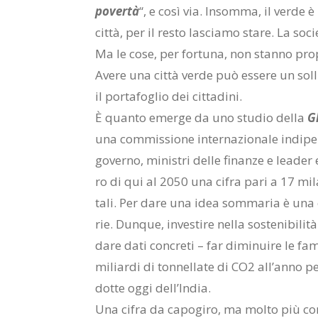
po­ver­tà
“, e così via. In­som­ma, il ver­de 
cit­tà, per il re­sto la­scia­mo sta­re. La so­c
Ma le cose, per for­tu­na, non stan­no pro­
Ave­re una cit­tà ver­de può es­se­re un sol
il por­ta­fo­glio dei cit­ta­di­ni.
È quan­to emer­ge da uno stu­dio del­la
Gl
una com­mis­sio­ne in­ter­na­zio­na­le in­di­
go­ver­no, mi­ni­stri del­le fi­nan­ze e lea­der
ro di qui al 2050 una ci­fra pari a 17 mila
ta­li. Per dare una idea som­ma­ria è una ci
rie. Dun­que, in­ve­sti­re nel­la so­ste­ni­bi­li
dare dati con­cre­ti – far di­mi­nui­re le fa­mi
mi­liar­di di ton­nel­la­te di CO2 al­l’an­no p
dot­te oggi del­l’In­dia.
Una ci­fra da ca­po­gi­ro, ma mol­to più con