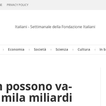
NE
PRIVACY POLICY
Economia
Società
Scienza
Cultura
In b
n pos­so­no va­
 mila mi­liar­di