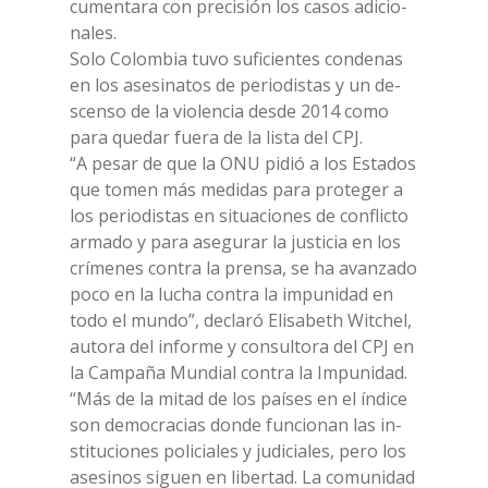
cu­men­ta­ra con pre­ci­sión los ca­sos adi­cio­
na­les.
Solo Co­lom­bia tuvo su­fi­cien­tes con­de­nas
en los ase­si­na­tos de pe­rio­di­stas y un de­
scen­so de la vio­len­cia de­sde 2014 como
para que­dar fue­ra de la li­sta del CPJ.
“A pe­sar de que la ONU pi­dió a los Esta­dos
que to­men más me­di­das para pro­te­ger a
los pe­rio­di­stas en si­tua­cio­nes de con­flic­to
ar­ma­do y para ase­gu­rar la ju­sti­cia en los
crí­me­nes con­tra la pren­sa, se ha avan­za­do
poco en la lu­cha con­tra la im­pu­ni­dad en
todo el mun­do”, de­cla­ró Eli­sa­be­th Wit­chel,
au­to­ra del in­for­me y con­sul­to­ra del CPJ en
la Cam­paña Mun­dial con­tra la Im­pu­ni­dad.
“Más de la mi­tad de los paí­ses en el ín­di­ce
son de­mo­cra­cias don­de fun­cio­nan las in­
sti­tu­cio­nes po­li­cia­les y ju­di­cia­les, pero los
ase­si­nos si­guen en li­ber­tad. La co­mu­ni­dad