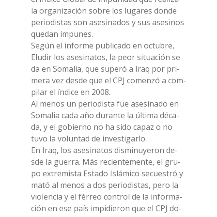
la or­ga­ni­za­ción so­bre los lu­ga­res don­de
pe­rio­di­stas son ase­si­na­dos y sus ase­si­nos
que­dan im­pu­nes.
Se­gún el in­for­me pu­bli­ca­do en oc­tu­bre,
Elu­dir los ase­si­na­tos, la peor si­tua­ción se
da en So­ma­lia, que su­pe­ró a Iraq por pri­
me­ra vez de­sde que el CPJ co­men­zó a com­
pi­lar el ín­di­ce en 2008.
Al me­nos un pe­rio­di­sta fue ase­si­na­do en
So­ma­lia cada año du­ran­te la úl­ti­ma dé­ca­
da, y el go­bier­no no ha sido ca­paz o no
tuvo la vo­lun­tad de in­ve­sti­gar­lo.
En Iraq, los ase­si­na­tos di­smi­nuye­ron de­
sde la guer­ra. Más re­cien­te­men­te, el gru­
po ex­tre­mi­sta Esta­do Islá­mi­co se­cue­stró y
mató al me­nos a dos pe­rio­di­stas, pero la
vio­len­cia y el fér­reo con­trol de la in­for­ma­
ción en ese país im­pi­die­ron que el CPJ do­