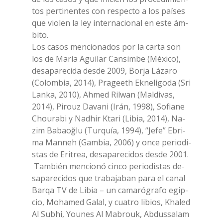
tos per­ti­nen­tes con re­spec­to a los paí­ses
que vio­len la ley in­ter­na­cio­nal en este ám­
bi­to.
Los ca­sos men­cio­na­dos por la car­ta son
los de Ma­ría Agui­lar Can­sim­be (Mé­xi­co),
de­sa­pa­re­ci­da de­sde 2009, Bo­r­ja Lá­za­ro
(Co­lom­bia, 2014), Pra­gee­th Ek­ne­li­go­da (Sri
Lan­ka, 2010), Ah­med Ril­wan (Mal­di­vas,
2014), Pi­rouz Da­va­ni (Irán, 1998), So­fia­ne
Chou­ra­bi y Na­d­hir Kta­ri (Li­bia, 2014), Na­
zim Ba­baoğ­lu (Tur­quía, 1994), “Jefe” Ebri­
ma Man­neh (Gam­bia, 2006) y once pe­rio­di­
stas de Eri­trea, de­sa­pa­re­ci­dos de­sde 2001.
Tam­bién men­cio­nó cin­co pe­rio­di­stas de­
sa­pa­re­ci­dos que tra­ba­ja­ban para el ca­nal
Bar­qa TV de Li­bia – un ca­ma­ró­gra­fo egi­p­
cio, Mo­ha­med Ga­lal, y cua­tro li­bios, Kha­led
Al Su­b­hi, You­nes Al Ma­brouk, Ab­dus­sa­lam