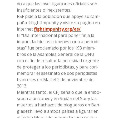
do a que las in­ve­sti­ga­cio­nes ofi­cia­les son
in­su­fi­cien­tes o ine­xi­sten­tes.
RSF pide a la po­bla­ción que apoye su cam­
paña #FightIm­pu­ni­ty y vi­si­te su pá­gi­na en
in­ter­net
fightimpunity.org/es/
.
El “Día In­ter­na­cio­nal para po­ner fin a la
im­pu­ni­dad de los crí­me­nes con­tra pe­rio­di­
stas” fue pro­cla­ma­do por los 193 miem­
bros de la Asam­blea Ge­ne­ral de la ONU
con el fin de re­sal­tar la ne­ce­si­dad ur­gen­te
de pro­te­ger a los pe­rio­di­stas, y para con­
me­mo­rar el ase­si­na­to de dos pe­rio­di­stas
fran­ce­ses en Malí el 2 de no­viem­bre de
2013.
Mien­tras tan­to, el CPJ seña­ló que la em­bo­
sca­da a un con­voy en Su­dán del Sur y las
muer­tes a ha­cha­zos de blo­gue­ros en Ban­
gla­desh lle­vó a am­bos paí­ses a fi­gu­rar en
el Índi­ce Glo­bal de Im­pu­ni­dad que rea­li­za