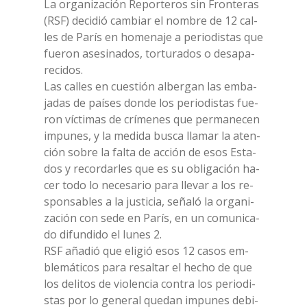
La or­ga­ni­za­ción Re­por­te­ros sin Fron­te­ras
(RSF) de­ci­dió cam­biar el nom­bre de 12 cal­
les de Pa­rís en ho­me­na­je a pe­rio­di­stas que
fue­ron ase­si­na­dos, tor­tu­ra­dos o de­sa­pa­
re­ci­dos.
Las cal­les en cue­stión al­ber­gan las em­ba­
ja­das de paí­ses don­de los pe­rio­di­stas fue­
ron víc­ti­mas de crí­me­nes que per­ma­ne­cen
im­pu­nes, y la me­di­da bu­sca lla­mar la aten­
ción so­bre la fal­ta de ac­ción de esos Esta­
dos y re­cor­dar­les que es su obli­ga­ción ha­
cer todo lo ne­ce­sa­rio para lle­var a los re­
spon­sa­bles a la ju­sti­cia, seña­ló la or­ga­ni­
za­ción con sede en Pa­rís, en un co­mu­ni­ca­
do di­fun­di­do el lu­nes 2.
RSF aña­dió que eli­gió esos 12 ca­sos em­
ble­má­ti­cos para re­sal­tar el he­cho de que
los de­li­tos de vio­len­cia con­tra los pe­rio­di­
stas por lo ge­ne­ral que­dan im­pu­nes de­bi­