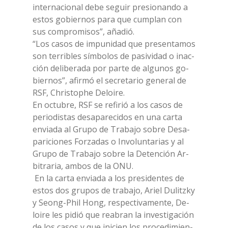
in­ter­na­cio­nal debe se­guir pre­sio­nan­do a
estos go­bier­nos para que cum­plan con
sus com­pro­mi­sos”, aña­dió.
“Los ca­sos de im­pu­ni­dad que pre­sen­ta­mos
son ter­ri­bles sím­bo­los de pa­si­vi­dad o inac­
ción de­li­be­ra­da por par­te de al­gu­nos go­
bier­nos”, afir­mó el se­cre­ta­rio ge­ne­ral de
RSF, Chri­sto­phe De­loi­re.
En oc­tu­bre, RSF se re­fi­rió a los ca­sos de
pe­rio­di­stas de­sa­pa­re­ci­dos en una car­ta
en­via­da al Gru­po de Tra­ba­jo so­bre De­sa­
pa­ri­cio­nes For­za­das o In­vo­lun­ta­rias y al
Gru­po de Tra­ba­jo so­bre la De­ten­ción Ar­
bi­tra­ria, am­bos de la ONU.
En la car­ta en­via­da a los pre­si­den­tes de
estos dos gru­pos de tra­ba­jo, Ariel Du­litz­ky
y Seong-Phil Hong, re­spec­ti­va­men­te, De­
loi­re les pi­dió que rea­bran la in­ve­sti­ga­ción
de los ca­sos y que ini­cien los pro­ce­di­mien­