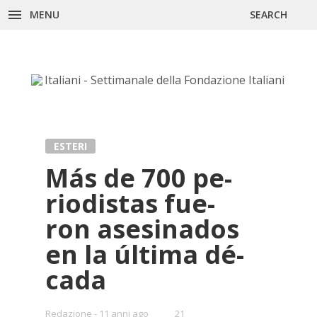
Skip
MENU
SEARCH
to
content
ESTERI
Más de 700 pe­
rio­di­stas fue­
ron ase­si­na­dos
en la úl­ti­ma dé­
ca­da
•
Redazione
11 anni ago
21