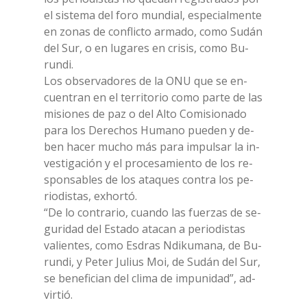
el si­ste­ma del foro mun­dial, espe­cial­men­te
en zo­nas de con­flic­to ar­ma­do, como Su­dán
del Sur, o en lu­ga­res en cri­sis, como Bu­
run­di.
Los ob­ser­va­do­res de la ONU que se en­
cuen­tran en el ter­ri­to­rio como par­te de las
mi­sio­nes de paz o del Alto Co­mi­sio­na­do
para los De­re­chos Hu­ma­no pue­den y de­
ben ha­cer mu­cho más para im­pul­sar la in­
ve­sti­ga­ción y el pro­ce­sa­mien­to de los re­
spon­sa­bles de los ata­ques con­tra los pe­
rio­di­stas, ex­hor­tó.
“De lo con­tra­rio, cuan­do las fuer­zas de se­
gu­ri­dad del Esta­do ata­can a pe­rio­di­stas
va­lien­tes, como Esdras Ndi­ku­ma­na, de Bu­
run­di, y Pe­ter Ju­lius Moi, de Su­dán del Sur,
se be­ne­fi­cian del cli­ma de im­pu­ni­dad”, ad­
vir­tió.