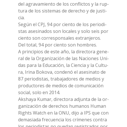
del agra­va­mien­to de los con­flic­tos y la rup­
tu­ra de los si­ste­mas de de­re­cho y de ju­sti­
cia.
Se­gún el CPJ, 94 por cien­to de los pe­rio­di­
stas ase­si­na­dos son lo­ca­les y solo seis por
cien­to son cor­re­spon­sa­les ex­tra­n­je­ros.
Del to­tal, 94 por cien­to son hom­bres.
A prin­ci­pios de este año, la di­rec­to­ra ge­ne­
ral de la Or­ga­ni­za­ción de las Na­cio­nes Uni­
das para la Edu­ca­ción, la Cien­cia y la Cul­tu­
ra, Iri­na Bo­ko­va, con­de­nó el ase­si­na­to de
87 pe­rio­di­stas, tra­ba­ja­do­res de me­dios y
pro­duc­to­res de me­dios de co­mu­ni­ca­ción
so­cial, solo en 2014.
Ak­sha­ya Ku­mar, di­rec­to­ra ad­jun­ta de la or­
ga­ni­za­ción de de­re­chos hu­ma­nos Hu­man
Rights Wat­ch en la ONU, dijo a IPS que con
de­ma­sia­da fre­cuen­cia los crí­me­nes con­tra
los pe­rio­di­stas no que­dan re­gi­stra­dos por