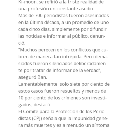
Ki-moon, se re­fi­rió a la tri­ste rea­li­dad de
una pro­fe­sión en con­stan­te ase­dio.
Más de 700 pe­rio­di­stas fue­ron ase­si­na­dos
en la úl­ti­ma dé­ca­da, a un pro­me­dio de uno
cada cin­co días, sim­ple­men­te por di­fun­dir
las no­ti­cias e in­for­mar al pú­bli­co, de­nun­
ció.
“Mu­chos pe­re­cen en los con­flic­tos que cu­
bren de ma­ne­ra tan in­tré­pi­da. Pero de­ma­
sia­dos fue­ron si­len­cia­dos de­li­be­ra­da­men­
te por tra­tar de in­for­mar de la ver­dad”,
ase­gu­ró Ban.
La­men­ta­ble­men­te, solo sie­te por cien­to de
estos ca­sos fue­ron re­suel­tos y me­nos de
10 por cien­to de los crí­me­nes son in­ve­sti­
ga­dos, de­sta­có.
El Co­mi­té para la Pro­tec­ción de los Pe­rio­
di­stas (CPJ) seña­la que la im­pu­ni­dad ge­ne­
ra más muer­tes y es a me­nu­do un sín­to­ma