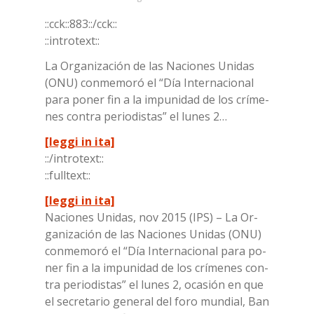
Bookmarks:
::cck::883::/​cck::
::in­tro­text::
La Or­ga­ni­za­ción de las Na­cio­nes Uni­das
(ONU) con­me­mo­ró el “Día In­ter­na­cio­nal
para po­ner fin a la im­pu­ni­dad de los crí­me­
nes con­tra pe­rio­di­stas” el lu­nes 2…
[leggi in ita]
::/in­tro­text::
::full­text::
[leggi in ita]
Na­cio­nes Uni­das, nov 2015 (IPS) – La Or­
ga­ni­za­ción de las Na­cio­nes Uni­das (ONU)
con­me­mo­ró el “Día In­ter­na­cio­nal para po­
ner fin a la im­pu­ni­dad de los crí­me­nes con­
tra pe­rio­di­stas” el lu­nes 2, oca­sión en que
el se­cre­ta­rio ge­ne­ral del foro mun­dial, Ban