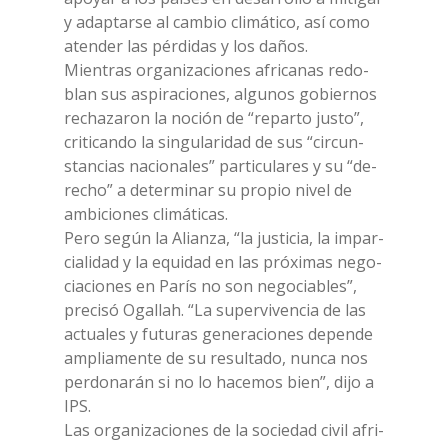
y adap­tar­se al cam­bio cli­má­ti­co, así como
aten­der las pér­di­das y los daños.
Mien­tras or­ga­ni­za­cio­nes afri­ca­nas re­do­
blan sus aspi­ra­cio­nes, al­gu­nos go­bier­nos
re­cha­za­ron la no­ción de “re­par­to ju­sto”,
cri­ti­can­do la sin­gu­la­ri­dad de sus “cir­cun­
stan­cias na­cio­na­les” par­ti­cu­la­res y su “de­
re­cho” a de­ter­mi­nar su pro­pio ni­vel de
am­bi­cio­nes cli­má­ti­cas.
Pero se­gún la Alian­za, “la ju­sti­cia, la im­par­
cia­li­dad y la equi­dad en las pró­xi­mas ne­go­
cia­cio­nes en Pa­rís no son ne­go­cia­bles”,
pre­ci­só Ogal­lah. “La su­per­vi­ven­cia de las
ac­tua­les y fu­tu­ras ge­ne­ra­cio­nes de­pen­de
am­plia­men­te de su re­sul­ta­do, nun­ca nos
per­do­na­rán si no lo ha­ce­mos bien”, dijo a
IPS.
Las or­ga­ni­za­cio­nes de la so­cie­dad ci­vil afri­