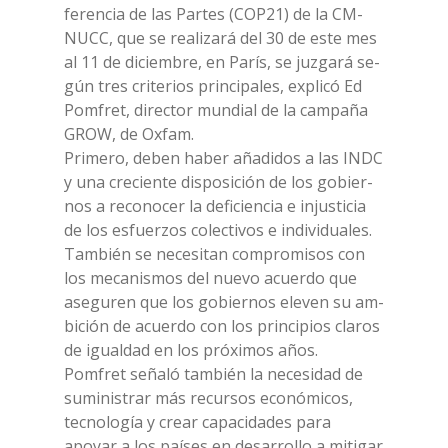
fe­ren­cia de las Par­tes (CO­P21) de la CM­
NUCC, que se rea­li­za­rá del 30 de este mes
al 11 de di­ciem­bre, en Pa­rís, se ju­z­ga­rá se­
gún tres cri­te­rios prin­ci­pa­les, ex­pli­có Ed
Pom­fret, di­rec­tor mun­dial de la cam­paña
GROW, de Ox­fam.
Pri­me­ro, de­ben ha­ber aña­di­dos a las INDC
y una cre­cien­te di­spo­si­ción de los go­bier­
nos a re­co­no­cer la de­fi­cien­cia e in­ju­sti­cia
de los esfuer­zos co­lec­ti­vos e in­di­vi­dua­les.
Tam­bién se ne­ce­si­tan com­pro­mi­sos con
los me­ca­ni­smos del nue­vo acuer­do que
ase­gu­ren que los go­bier­nos ele­ven su am­
bi­ción de acuer­do con los prin­ci­pios cla­ros
de igual­dad en los pró­xi­mos años.
Pom­fret seña­ló tam­bién la ne­ce­si­dad de
su­mi­ni­strar más re­cur­sos eco­nó­mi­cos,
tec­no­lo­gía y crear ca­pa­ci­da­des para
apoyar a los paí­ses en de­sar­rol­lo a mi­ti­gar