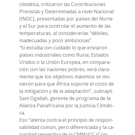
cli­má­ti­ca, cri­ti­ca­ron las Con­tri­bu­cio­nes
Pre­vi­stas y De­ter­mi­na­das a ni­vel Na­cio­nal
(INDC), pre­sen­ta­das por paí­ses del Nor­te
y el Sur para con­tro­lar el au­men­to de las
tem­pe­ra­tu­ras, al con­si­de­rar­las “dé­bi­les,
ina­de­cua­das y poco am­bi­cio­sas”.
“Si estu­dia con cui­da­do lo que en­via­ron
paí­ses in­du­stria­les como Ru­sia, Esta­dos
Uni­dos o la Unión Eu­ro­pea, en com­pa­ra­
ción con las na­cio­nes po­bres, verá cla­ra­
men­te que los ob­je­ti­vos má­xi­mos se mo­
vie­ron para que Áfri­ca so­por­te el co­sto de
la mi­ti­ga­ción y de la adap­ta­ción”, sub­rayó
Sam Ogal­lah, ge­ren­te de pro­gra­ma de la
Alian­za Pa­na­fri­ca­na por la Ju­sti­cia Cli­má­ti­
ca.
Eso “aten­ta con­tra el prin­ci­pio de re­spon­
sa­bi­li­dad co­mún, pero di­fe­ren­cia­da y la ca­
pa­ci­dad re­spec­ti­va de la CM­NUCC (Con­