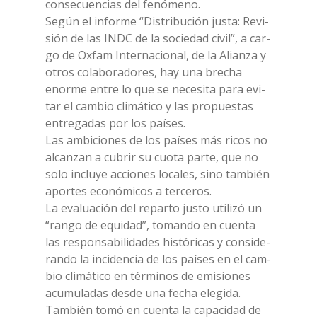
con­se­cuen­cias del fe­nó­me­no.
Se­gún el in­for­me “Di­stri­bu­ción ju­sta: Re­vi­
sión de las INDC de la so­cie­dad ci­vil”, a car­
go de Ox­fam In­ter­na­cio­nal, de la Alian­za y
otros co­la­bo­ra­do­res, hay una bre­cha
enor­me en­tre lo que se ne­ce­si­ta para evi­
tar el cam­bio cli­má­ti­co y las pro­pue­stas
en­tre­ga­das por los paí­ses.
Las am­bi­cio­nes de los paí­ses más ri­cos no
al­can­zan a cu­brir su cuo­ta par­te, que no
solo in­cluye ac­cio­nes lo­ca­les, sino tam­bién
apor­tes eco­nó­mi­cos a ter­ce­ros.
La eva­lua­ción del re­par­to ju­sto uti­li­zó un
“ran­go de equi­dad”, to­man­do en cuen­ta
las re­spon­sa­bi­li­da­des hi­stó­ri­cas y con­si­de­
ran­do la in­ci­den­cia de los paí­ses en el cam­
bio cli­má­ti­co en tér­mi­nos de emi­sio­nes
acu­mu­la­das de­sde una fe­cha ele­gi­da.
Tam­bién tomó en cuen­ta la ca­pa­ci­dad de