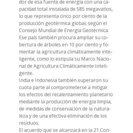
dor de esa fuen­te de ener­gía con una ca­
pa­ci­dad to­tal in­sta­la­da de 585 me­ga­va­tios,
lo que re­pre­sen­ta cin­co por cien­to de la
pro­duc­ción geo­tér­mi­ca glo­bal, se­gún el
Con­se­jo Mun­dial de Ener­gía Geo­tér­mi­ca.
Ese país tam­bién pro­cu­ra am­pliar su co­
ber­tu­ra de ár­bo­les en 10 por cien­to y fo­
men­tar la agri­cul­tu­ra cli­má­ti­ca­men­te in­te­
li­gen­te, como lo esti­pu­la su Mar­co Na­cio­
nal de Agri­cul­tu­ra Cli­má­ti­ca­men­te In­te­li­
gen­te.
In­dia e In­do­ne­sia tam­bién su­pe­ra­ron su
cuo­ta par­te al com­pro­me­ter­se a mi­ti­gar
los efec­tos del re­ca­len­ta­mien­to pla­ne­ta­rio
me­dian­te la pro­duc­ción de ener­gía lim­pia,
de me­di­das de con­ser­va­ción de la na­tu­ra­
le­za y de una efec­ti­va eli­mi­na­ción de los
re­si­duos.
El acuer­do que se al­can­za­rá en la 21 Con­