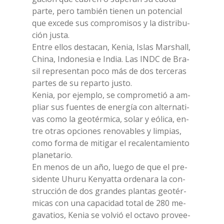
par­te, pero tam­bién tie­nen un po­ten­cial
que ex­ce­de sus com­pro­mi­sos y la di­stri­bu­
ción ju­sta.
En­tre el­los de­sta­can, Ke­nia, Islas Mar­shall,
Chi­na, In­do­ne­sia e In­dia. Las INDC de Bra­
sil re­pre­sen­tan poco más de dos ter­ce­ras
par­tes de su re­par­to ju­sto.
Ke­nia, por ejem­plo, se com­pro­me­tió a am­
pliar sus fuen­tes de ener­gía con al­ter­na­ti­
vas como la geo­tér­mi­ca, so­lar y eó­li­ca, en­
tre otras op­cio­nes re­no­va­bles y lim­pias,
como for­ma de mi­ti­gar el re­ca­len­ta­mien­to
pla­ne­ta­rio.
En me­nos de un año, lue­go de que el pre­
si­den­te Uhu­ru Ke­nyat­ta or­de­na­ra la con­
struc­ción de dos gran­des plan­tas geo­tér­
mi­cas con una ca­pa­ci­dad to­tal de 280 me­
ga­va­tios, Ke­nia se vol­vió el oc­ta­vo pro­vee­