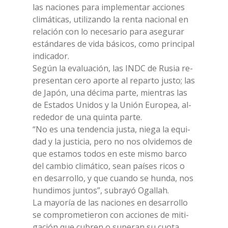
las na­cio­nes para im­ple­men­tar ac­cio­nes
cli­má­ti­cas, uti­li­zan­do la ren­ta na­cio­nal en
re­la­ción con lo ne­ce­sa­rio para ase­gu­rar
están­da­res de vida bá­si­cos, como prin­ci­pal
in­di­ca­dor.
Se­gún la eva­lua­ción, las INDC de Ru­sia re­
pre­sen­tan cero apor­te al re­par­to ju­sto; las
de Ja­pón, una dé­ci­ma par­te, mien­tras las
de Esta­dos Uni­dos y la Unión Eu­ro­pea, al­
re­de­dor de una quin­ta par­te.
“No es una ten­den­cia ju­sta, nie­ga la equi­
dad y la ju­sti­cia, pero no nos ol­vi­de­mos de
que esta­mos to­dos en este mi­smo bar­co
del cam­bio cli­má­ti­co, sean paí­ses ri­cos o
en de­sar­rol­lo, y que cuan­do se hun­da, nos
hun­di­mos jun­tos”, sub­rayó Ogal­lah.
La mayo­ría de las na­cio­nes en de­sar­rol­lo
se com­pro­me­tie­ron con ac­cio­nes de mi­ti­
ga­ción que cu­bren o su­pe­ran su cuo­ta