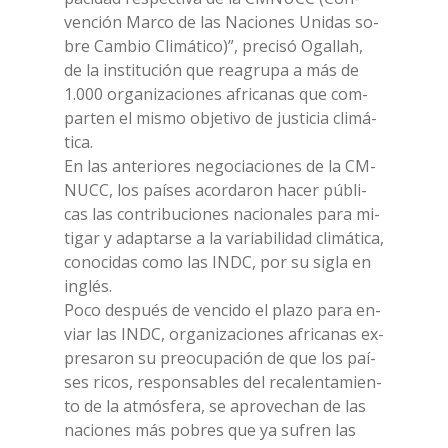
ven­ción Mar­co de las Na­cio­nes Uni­das so­
bre Cam­bio Cli­má­ti­co)”, pre­ci­só Ogal­lah,
de la in­sti­tu­ción que rea­gru­pa a más de
1.000 or­ga­ni­za­cio­nes afri­ca­nas que com­
par­ten el mi­smo ob­je­ti­vo de ju­sti­cia cli­má­
ti­ca.
En las an­te­rio­res ne­go­cia­cio­nes de la CM­
NUCC, los paí­ses acor­da­ron ha­cer pú­bli­
cas las con­tri­bu­cio­nes na­cio­na­les para mi­
ti­gar y adap­tar­se a la va­ria­bi­li­dad cli­má­ti­ca,
co­no­ci­das como las INDC, por su si­gla en
in­glés.
Poco de­spués de ven­ci­do el pla­zo para en­
viar las INDC, or­ga­ni­za­cio­nes afri­ca­nas ex­
pre­sa­ron su pre­o­cu­pa­ción de que los paí­
ses ri­cos, re­spon­sa­bles del re­ca­len­ta­mien­
to de la at­mó­sfe­ra, se apro­ve­chan de las
na­cio­nes más po­bres que ya su­fren las