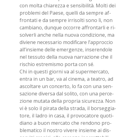
con mol­ta chia­rez­za e sen­si­bi­li­tà. Mol­ti dei
pro­ble­mi del Pae­se, quel­li da sem­pre af­
fron­ta­ti e da sem­pre ir­ri­sol­ti sono lì, non
cam­bia­no, dun­que oc­cor­re af­fron­tar­li e ri­
sol­ver­li an­che nel­la nuo­va con­di­zio­ne, ma
di­vie­ne ne­ces­sa­rio mo­di­fi­ca­re l’ap­proc­cio
al­l’in­sie­me del­le emer­gen­ze, in­se­ren­do­le
nel tes­su­to del­la nuo­va nar­ra­zio­ne che il
ri­schio estre­mi­smo por­ta con sé.
Chi in que­sti gior­ni va al su­per­mer­ca­to,
en­tra in un bar, va al ci­ne­ma, a tea­tro, ad
ascol­ta­re un con­cer­to, lo fa con una sen­
sa­zio­ne di­ver­sa dal so­li­to, con una per­ce­
zio­ne mu­ta­ta del­la pro­pria si­cu­rez­za. Non
vi è solo il pi­ra­ta del­la stra­da, il bor­seg­gia­
to­re, il la­dro in casa, il pro­vo­ca­to­re quo­ti­
dia­no a buon mer­ca­to che ren­do­no pro­
ble­ma­ti­co il no­stro vi­ve­re in­sie­me ai dis­