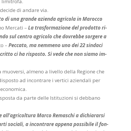
li­mi­tro­fa.
de­ci­de di an­da­re via.
­sto di una gran­de azien­da agri­co­la in Ma­roc­co
­no Mer­ca­ti –
La tra­sfor­ma­zio­ne del pro­dot­to ri­
en­do sul cen­tro agri­co­lo che do­vreb­be sor­ge­re a
­to –
Pec­ca­to, ma nem­me­no uno dei 22 sin­da­ci
scrit­to ci ha ri­spo­sto. Si vede che non sia­mo im­
muo­ver­si, al­me­no a li­vel­lo del­la Re­gio­ne che
i­spo­sto ad in­con­tra­re i ver­ti­ci azien­da­li per
 eco­no­mi­ca.
spo­sta da par­te del­le Isti­tu­zio­ni si deb­ba­no
re al­l’a­gri­col­tu­ra Mar­co Re­ma­schi a di­chia­rar­si
­ti so­cia­li, a in­con­tra­re ap­pe­na pos­si­bi­le il fon­