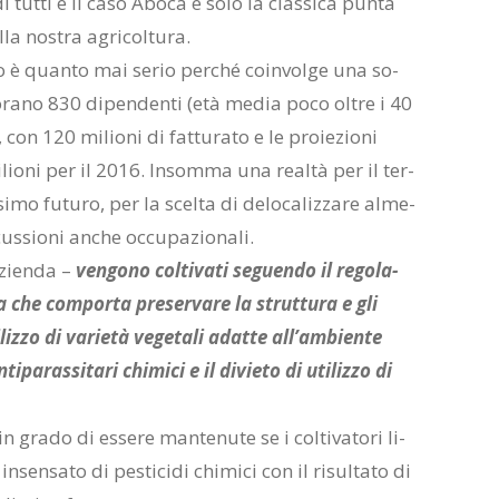
di tut­ti e il caso Abo­ca è solo la clas­si­ca pun­ta
la no­stra agri­col­tu­ra.
cro è quan­to mai se­rio per­ché coin­vol­ge una so­
­vo­ra­no 830 di­pen­den­ti (età me­dia poco ol­tre i 40
n 120 mi­lio­ni di fat­tu­ra­to e le pro­ie­zio­ni
i­lio­ni per il 2016. In­som­ma una real­tà per il ter­
i­mo fu­tu­ro, per la scel­ta di de­lo­ca­liz­za­re al­me­
s­sio­ni an­che oc­cu­pa­zio­na­li.
a­zien­da –
ven­go­no col­ti­va­ti se­guen­do il re­go­la­
­ca che com­por­ta pre­ser­va­re la strut­tu­ra e gli
i­liz­zo di va­rie­tà ve­ge­ta­li adat­te al­l’am­bien­te
n­ti­pa­ras­si­ta­ri chi­mi­ci e il di­vie­to di uti­liz­zo di
a­do di es­se­re man­te­nu­te se i col­ti­va­to­ri li­
­sen­sa­to di pe­sti­ci­di chi­mi­ci con il ri­sul­ta­to di