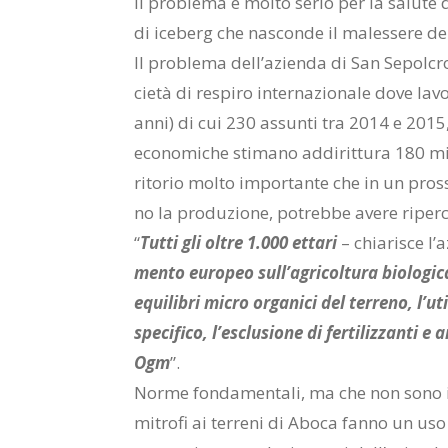
Il pro­ble­ma è mol­to se­rio per la sa­lu­te 
di ice­berg che na­scon­de il ma­les­se­re del­
Il pro­ble­ma del­l’a­zien­da di San Se­pol­
cie­tà di re­spi­ro in­ter­na­zio­na­le dove la
anni) di cui 230 as­sun­ti tra 2014 e 2015, co
eco­no­mi­che sti­ma­no ad­di­rit­tu­ra 180 m
ri­to­rio mol­to im­por­tan­te che in un pros­s
no la pro­du­zio­ne, po­treb­be ave­re ri­per­cu
“
Tut­ti gli ol­tre 1.000 et­ta­ri
– chia­ri­sce l’
men­to eu­ro­peo sul­l’a­gri­col­tu­ra bio­lo­gi
equi­li­bri mi­cro or­ga­ni­ci del ter­re­no, l’u­t
spe­ci­fi­co, l’e­sclu­sio­ne di fer­ti­liz­zan­ti e a
Ogm
”.
Nor­me fon­da­men­ta­li, ma che non sono in gr
mi­tro­fi ai ter­re­ni di Abo­ca fan­no un uso in