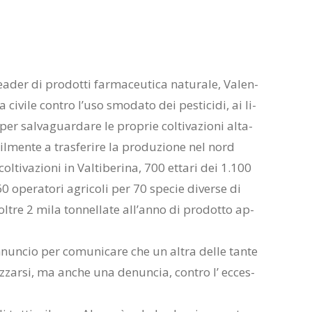
a­der di pro­dot­ti far­ma­ceu­ti­ca na­tu­ra­le, Va­len­
 ci­vi­le con­tro l’u­so smo­da­to dei pe­sti­ci­di, ai li­
er sal­va­guar­da­re le pro­prie col­ti­va­zio­ni al­ta­
il­men­te a tra­sfe­ri­re la pro­du­zio­ne nel nord
l­ti­va­zio­ni in Val­ti­be­ri­na, 700 et­ta­ri dei 1.100
60 ope­ra­to­ri agri­co­li per 70 spe­cie di­ver­se di
ol­tre 2 mila ton­nel­la­te al­l’an­no di pro­dot­to ap­
nun­cio per co­mu­ni­ca­re che un al­tra del­le tan­te
iz­zar­si, ma an­che una de­nun­cia, con­tro l’ ec­ces­