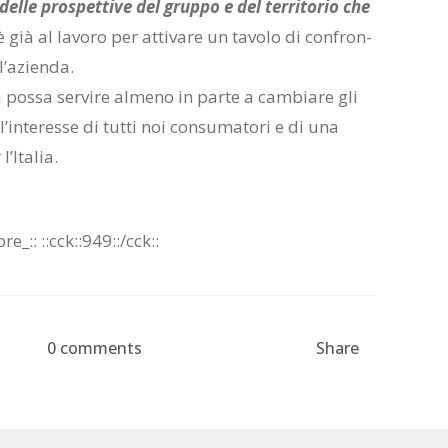
 del­le pro­spet­ti­ve del grup­po e del ter­ri­to­rio che
 è già al la­vo­ro per at­ti­va­re un ta­vo­lo di con­fron­
l’a­zien­da.
pos­sa ser­vi­re al­me­no in par­te a cam­bia­re gli
l’in­te­res­se di tut­ti noi con­su­ma­to­ri e di una
’I­ta­lia.
o­re_::
::cck::949::/​cck::
0 comments
Share