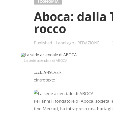
ECONOMIA
Abo­ca: dal­la
roc­co
Published
11 anni ago
REDAZIONE
La sede aziendale di ABOCA
::cck::949::/​cck::
::in­tro­text::
Per anni il fon­da­to­re di Abo­ca, so­cie­tà le
ti­no Mer­ca­ti, ha in­tra­pre­so una bat­ta­gli