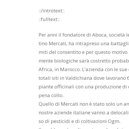
::/in­tro­text::
::full­text::
Per anni il fon­da­to­re di Abo­ca, so­cie­tà le
ti­no Mer­ca­ti, ha in­tra­pre­so una bat­ta­glia
mi­ti del con­sen­ti­to e per que­sto mo­ti­vo p
men­te bio­lo­gi­che sarà co­stret­to pro­ba­b
Afri­ca, in Ma­roc­co. L’a­zien­da con le sue co
to­ta­li siti in Val­di­chia­na dove la­vo­ra­no 
pian­te of­fi­ci­na­li con una pro­du­zio­ne di 
pe­na col­to.
Quel­lo di Mer­ca­ti non è sta­to solo un an­
no­stre azien­de ita­lia­ne van­no a de­lo­ca­l
so di pe­sti­ci­di e di col­ti­va­zio­ni Ogm.