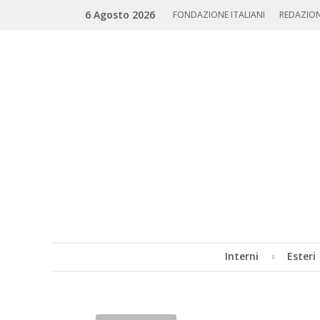
Skip
Search
6 Agosto 2026
to
FONDAZIONE ITALIANI
REDAZIO
content
Interni
Esteri
MENU