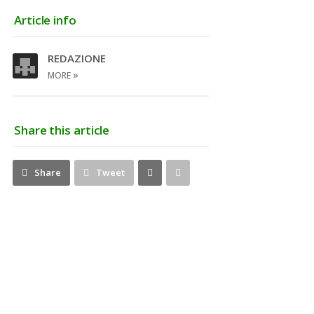
Article info
REDAZIONE
»
MORE
Share this article
Share
Pin
Share
Tweet
on
on
Google+
Pinterest