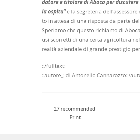
da­to­re e ti­to­la­re di Abo­ca per di­scu­te­re
la ospi­ta”
e la se­gre­te­ria del­l’as­ses­so­re
to in at­te­sa di una ri­spo­sta da par­te del­
Spe­ria­mo che que­sto ri­chia­mo di Abo­ca 
usi scor­ret­ti di una cer­ta agri­col­tu­ra nel­
real­tà azien­da­le di gran­de pre­sti­gio per l
::/full­text::
::au­to­re_::di An­to­nel­lo Can­na­roz­zo::/​au­t
27
recommended
Print