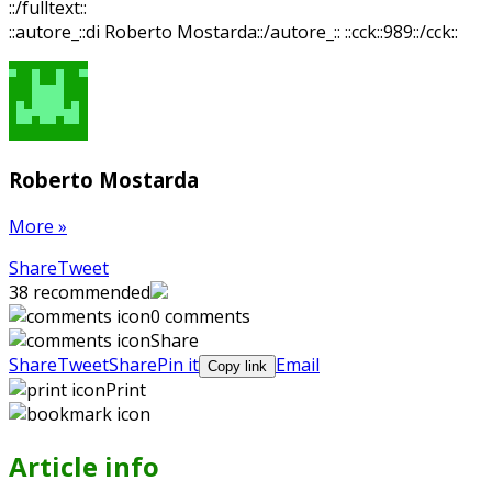
::/fulltext::
::autore_::di Roberto Mostarda::/autore_::
::cck::989::/cck::
Roberto Mostarda
More
»
Share
Pin
Send
Share
Tweet
on
on
with
38
recommended
Google+
Pinterest
WhatsApp
0 comments
Share
Share
Tweet
Share
Pin it
Email
Copy link
Print
Article info