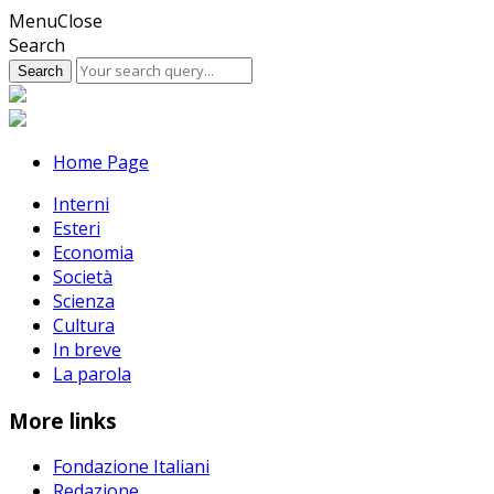
Skip
Menu
Close
to
Search
content
Home Page
Interni
Esteri
Economia
Società
Scienza
Cultura
In breve
La parola
More links
Fondazione Italiani
Redazione