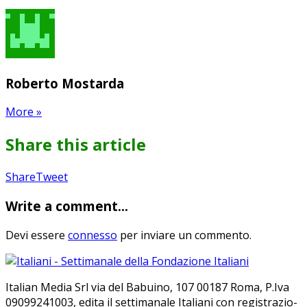
Roberto Mostarda
More
»
Share this article
Share
Pin
Send
Share
Tweet
on
on
with
Write a comment...
Google+
Pinterest
WhatsApp
Devi essere
connesso
per inviare un commento.
Ita­lian Me­dia Srl via del Ba­bui­no, 107 00187 Roma, P.Iva
09099241003, edi­ta il set­ti­ma­na­le Ita­lia­ni con re­gi­stra­zio­