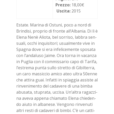
Prezzo:
18,00€
Uscita:
2015
Esta­te. Ma­ri­na di Ostu­ni, poco a nord di
Brin­di­si, pro­prio di fron­te al­l’Al­ba­nia. Di lì è
Ele­na Nenè Alio­ta, bel sor­ri­so, lab­bra sen­
sua­li, oc­chi in­qui­si­to­ri; usual­men­te vive in
Spa­gna dove si era in­fe­li­ce­men­te spo­sa­ta
con l’an­da­lu­so Jai­me. Ora tor­na in va­can­za
in Pu­glia con il com­mis­sa­rio capo di Ta­ri­fa,
l’e­stre­ma pun­ta sul­lo stret­to di Gi­bil­ter­ra,
un caro mas­sic­cio ami­co ateo ul­tra 50en­ne
che at­ti­ra guai. In­fat­ti in spiag­gia as­si­ste al
rin­ve­ni­men­to del ca­da­ve­re di una bim­ba
abu­sa­ta, stu­pra­ta, uc­ci­sa. Un’al­tra ra­gaz­zi­
na ave­va ap­pe­na chia­ma­to Ele­na chie­den­
do aiu­to in al­ba­ne­se. Ven­go­no rin­ve­nu­ti
al­tri re­sti di ca­da­ve­ri di bim­bi. C’è un cat­ti­