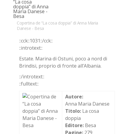
Copertina de “La cosa doppia” di Anna Maria
Danese - Besa
::cck::1031::/​cck::
::in­tro­text::
Esta­te. Ma­ri­na di Ostu­ni, poco a nord di
Brin­di­si, pro­prio di fron­te al­l’Al­ba­nia.
::/in­tro­text::
::full­text::
Autore:
Anna Maria Danese
Titolo:
La cosa
doppia
Editore:
Besa
Pagine:
279