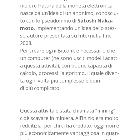
mo di ci­fra­tu­ra del­la mo­ne­ta elet­tro­ni­ca
na­sce da un’i­dea di un ano­ni­mo, co­no­sciu­
to con lo pseu­do­ni­mo di
Sa­to­shi Na­ka­
mo­to
, im­ple­men­tan­do un’i­dea del­lo stes­
so au­to­re pre­sen­ta­ta su In­ter­net a fine
2008.
Per crea­re ogni Bit­coin, è ne­ces­sa­rio che
un com­pu­ter (ne sono usci­ti mo­del­li adat­ti
a que­sta at­ti­vi­tà), con buo­ne ca­pa­ci­tà di
cal­co­lo, pro­ces­si l’al­go­rit­mo, il qua­le di­ven­
ta ogni vol­ta più com­ples­so e quin­
di più com­pli­ca­to.
Que­sta at­ti­vi­tà è sta­ta chia­ma­ta “mi­ning”,
cioè sca­va­re in mi­nie­ra. Al­l’i­ni­zio era mol­to
red­di­ti­zia, per chi ci ha cre­du­to, oggi non è
più eco­no­mi­ca­men­te van­tag­gio­sa in quan­