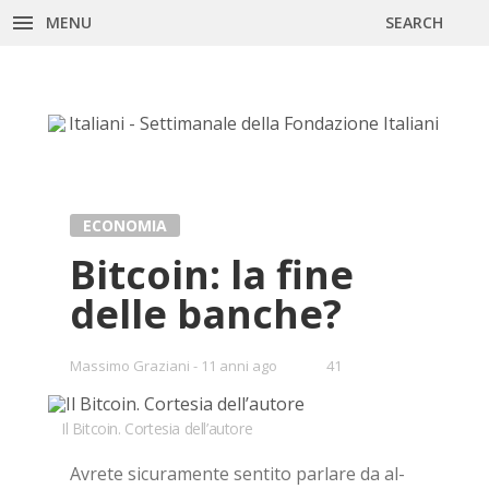
MENU
SEARCH
Skip
to
content
ECONOMIA
Bit­coin: la fine
del­le ban­che?
•
Massimo Graziani
11 anni ago
41
Bookmarks:
Il Bitcoin. Cortesia dell’autore
Avre­te si­cu­ra­men­te sen­ti­to par­la­re da al­