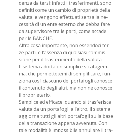
den­za da ter­zi: in­fat­ti i tra­sfe­ri­men­ti, sono
de­fi­ni­ti come un cam­bio di pro­prie­tà del­la
va­lu­ta, e ven­go­no ef­fet­tua­ti sen­za la ne­
ces­si­tà di un ente ester­no che deb­ba fare
da su­per­vi­so­re tra le par­ti, come ac­ca­de
per le BAN­CHE.
Al­tra cosa im­por­tan­te, non es­sen­do­ci ter­
ze par­ti, è l’as­sen­za di qual­sia­si com­mis­
sio­ne per il tra­sfe­ri­men­to del­la va­lu­ta.
Il si­ste­ma adot­ta un sem­pli­ce stra­ta­gem­
ma, che per­met­te­te­mi di sem­pli­fi­ca­re, fun­
zio­na così: cia­scu­no dei por­ta­fo­gli co­no­sce
il con­te­nu­to de­gli al­tri, ma non ne co­no­sce
il pro­prie­ta­rio.
Sem­pli­ce ed ef­fi­ca­ce, quan­do si tra­sfe­ri­sce
va­lu­ta da un por­ta­fo­gli al­l’al­tro, il si­ste­ma
ag­gior­na tut­ti gli al­tri por­ta­fo­gli sul­la base
del­la tran­sa­zio­ne ap­pe­na av­ve­nu­ta. Con
tale mo­da­li­tà è im­pos­si­bi­le an­nul­la­re il tra­