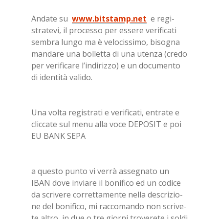
An­da­te su
www.bitstamp.net
e re­gi­
stra­te­vi, il pro­ces­so per es­se­re ve­ri­fi­ca­ti
sem­bra lun­go ma è ve­lo­cis­si­mo, bi­so­gna
man­da­re una bol­let­ta di una uten­za (cre­do
per ve­ri­fi­ca­re l’in­di­riz­zo) e un do­cu­men­to
di iden­ti­tà va­li­do.
Una vol­ta re­gi­stra­ti e ve­ri­fi­ca­ti, en­tra­te e
clic­ca­te sul menu alla voce DE­PO­SIT e poi
EU BANK SEPA
a que­sto pun­to vi ver­rà as­se­gna­to un
IBAN dove in­via­re il bo­ni­fi­co ed un co­di­ce
da scri­ve­re cor­ret­ta­men­te nel­la de­scri­zio­
ne del bo­ni­fi­co, mi rac­co­man­do non scri­ve­
te al­tro, in due o tre gior­ni tro­ve­re­te i sol­di