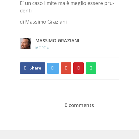
E’ un caso li­mi­te ma è me­glio es­se­re pru­
den­ti!
di Mas­si­mo Gra­zia­ni
MAS­SI­MO GRA­ZIA­NI
»
MORE
Share
Pin
Send
Share
on
on
with
Google+
Pinterest
WhatsApp
0 comments