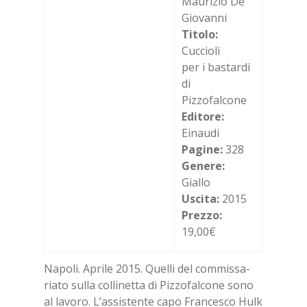
Maurizio De
Giovanni
Titolo:
Cuccioli
per i bastardi
di
Pizzofalcone
Editore:
Einaudi
Pagine:
328
Genere:
Giallo
Uscita:
2015
Prezzo:
19,00€
Na­po­li. Apri­le 2015. Quel­li del com­mis­sa­
ria­to sul­la col­li­net­ta di Piz­zo­fal­co­ne sono
al la­vo­ro. L’as­si­sten­te capo Fran­ce­sco Hulk