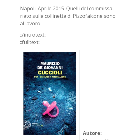
Na­po­li. Apri­le 2015. Quel­li del com­mis­sa­
ria­to sul­la col­li­net­ta di Piz­zo­fal­co­ne sono
al la­vo­ro.
::/in­tro­text::
::full­text::
Autore: