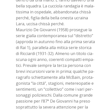
den­tro dà una mano. E fan­no dav­ve­ro una
bel­la squa­dra. La cuc­cio­la ran­da­gia è ma­la­
tis­si­ma in ospe­da­le, ab­ban­do­na­ta chis­sà
per­ché, fi­glia del­la bel­la one­sta ucrai­na
Lara, uc­ci­sa chis­sà per­ché.
Mau­ri­zio De Gio­van­ni (1958) pro­se­gue la
se­rie gial­la con­tem­po­ra­nea sul “di­stret­to”
(ap­pro­da in au­tun­no fino alla pri­ma se­ra­ta
di Rai 1), pa­ral­le­la alla mi­ti­ca se­rie sto­ri­ca
di Ric­ciar­di (1931-32). Al­me­no un ti­to­lo cia­
scu­na ogni anno, coe­ren­ti com­pat­ti em­pa­
ti­ci. Pre­va­le sem­pre la ter­za per­so­na con
bre­vi in­cur­sio­ni va­rie in pri­ma; qual­che pa­
ra­gra­fo schiet­ta­men­te alla Mc­Bain, pro­ta­
go­ni­sta “la cit­tà”, sta­gio­ni, me­te­reo­pa­tie e
sen­ti­men­ti, un “col­let­ti­vo” come i vari per­
so­nag­gi po­li­zie­schi. Dal­la co­mu­ne gran­de
pas­sio­ne per l’87° De Gio­van­ni ha pre­so
so­prat­tut­to la se­ve­ra at­ten­zio­ne per la