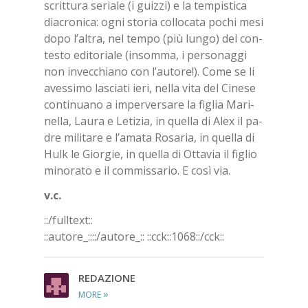
scrit­tu­ra se­ria­le (i guiz­zi) e la tem­pi­sti­ca
dia­cro­ni­ca: ogni sto­ria col­lo­ca­ta po­chi mesi
dopo l’al­tra, nel tem­po (più lun­go) del con­
te­sto edi­to­ria­le (in­som­ma, i per­so­nag­gi
non in­vec­chia­no con l’au­to­re!). Come se li
aves­si­mo la­scia­ti ieri, nel­la vita del Ci­ne­se
con­ti­nua­no a im­per­ver­sa­re la fi­glia Ma­ri­
nel­la, Lau­ra e Le­ti­zia, in quel­la di Alex il pa­
dre mi­li­ta­re e l’a­ma­ta Ro­sa­ria, in quel­la di
Hulk le Gior­gie, in quel­la di Ot­ta­via il fi­glio
mi­no­ra­to e il com­mis­sa­rio. E così via.
v.c.
::/full­text::
::au­to­re_::::/​au­to­re_::
::cck::1068::/​cck::
RE­DA­ZIO­NE
»
MORE