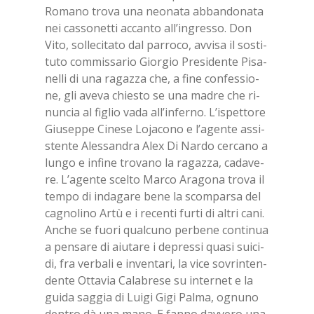
Ro­ma­no tro­va una neo­na­ta ab­ban­do­na­ta
nei cas­so­net­ti ac­can­to al­l’in­gres­so. Don
Vito, sol­le­ci­ta­to dal par­ro­co, av­vi­sa il so­sti­
tu­to com­mis­sa­rio Gior­gio Pre­si­den­te Pi­sa­
nel­li di una ra­gaz­za che, a fine con­fes­sio­
ne, gli ave­va chie­sto se una ma­dre che ri­
nun­cia al fi­glio vada al­l’in­fer­no. L’i­spet­to­re
Giu­sep­pe Ci­ne­se Lo­ja­co­no e l’a­gen­te as­si­
sten­te Ales­san­dra Alex Di Nar­do cer­ca­no a
lun­go e in­fi­ne tro­va­no la ra­gaz­za, ca­da­ve­
re. L’a­gen­te scel­to Mar­co Ara­go­na tro­va il
tem­po di in­da­ga­re bene la scom­par­sa del
ca­gno­li­no Artù e i re­cen­ti fur­ti di al­tri cani.
An­che se fuo­ri qual­cu­no per­be­ne con­ti­nua
a pen­sa­re di aiu­ta­re i de­pres­si qua­si sui­ci­
di, fra ver­ba­li e in­ven­ta­ri, la vice so­vrin­ten­
den­te Ot­ta­via Ca­la­bre­se su in­ter­net e la
gui­da sag­gia di Lui­gi Gigi Pal­ma, ognu­no