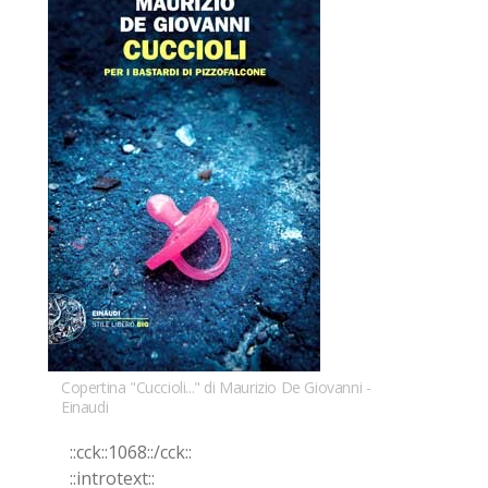
Copertina "Cuccioli..." di Maurizio De Giovanni -
Einaudi
::cck::1068::/​cck::
::in­tro­text::