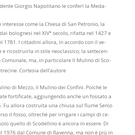
den­te Gior­gio Na­po­li­ta­no le con­fe­rì la Me­da­
 in­te­res­se come la Chie­sa di San Pe­tro­nio, la
 dai bo­lo­gne­si nel XIV° se­co­lo, ri­fat­ta nel 1427 e
 1781. I cit­ta­di­ni al­lo­ra, in ac­cor­do con il ve­
 e ri­co­struir­la in sti­le neo­clas­si­co; la set­te­cen­
 Co­mu­na­le, ma, in par­ti­co­la­re Il Mu­li­no di Sco­
u­li­no di Mez­zo, il Mu­li­no dei Con­fi­ni. Poi­ché le
te for­ti­fi­ca­te, ag­giun­gen­do an­che un fos­sa­to a
a. Fu al­lo­ra co­strui­ta una chiu­sa sul fiu­me Se­nio
so il fos­so, ol­tre­ché per ir­ri­ga­re i cam­pi di ce­
solo quel­lo di Sco­del­li­no è an­co­ra in es­se­re. Di
to nel 1976 dal Co­mu­ne di Ra­ven­na, ma non è più in