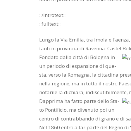
::/in­tro­text::
::full­text::
Lun­go la Via Emi­lia, tra Imo­la e Faen­za,
tan­ti in pro­vin­cia di Ra­ven­na: Ca­stel Bo­l
Fon­da­to dal­la cit­tà di Bo­lo­gna in
un pe­rio­do di espan­sio­ne di que­
sta, ver­so la Ro­ma­gna, la cit­ta­di­na pre­s
nel­la re­gio­ne, ma in tut­to il no­stro Pae­s
no­ta­ri­le la di­chia­ra, in­di­scu­ti­bil­men­t
Dap­pri­ma ha fat­to par­te del­lo Sta­
to Pon­ti­fi­cio, ma di­ve­nu­to poi un
cen­tro di con­trab­ban­do di gra­no e di sal
Nel 1860 en­trò a far par­te del Re­gno di S