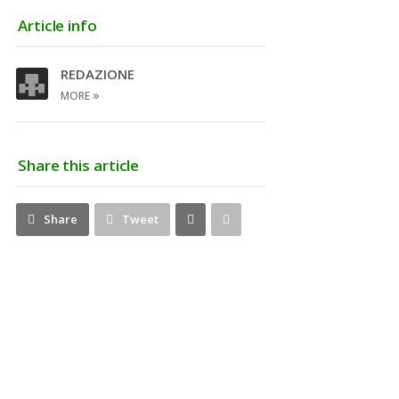
Article info
REDAZIONE
»
MORE
Share this article
Share
Pin
Share
Tweet
on
on
Google+
Pinterest