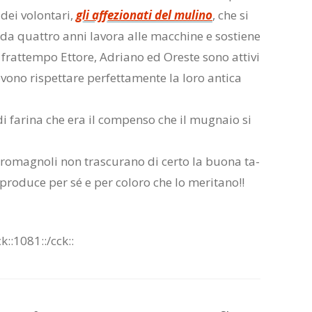
dei vo­lon­ta­ri,
gli af­fe­zio­na­ti del mu­li­no
, che si
 da quat­tro anni la­vo­ra alle mac­chi­ne e so­stie­ne
frat­tem­po Et­to­re, Adria­no ed Ore­ste sono at­ti­vi
vo­no ri­spet­ta­re per­fet­ta­men­te la loro an­ti­ca
di fa­ri­na che era il com­pen­so che il mu­gna­io si
 ro­ma­gno­li non tra­scu­ra­no di cer­to la buo­na ta­
pro­du­ce per sé e per co­lo­ro che lo me­ri­ta­no!!
ck::1081::/​cck::