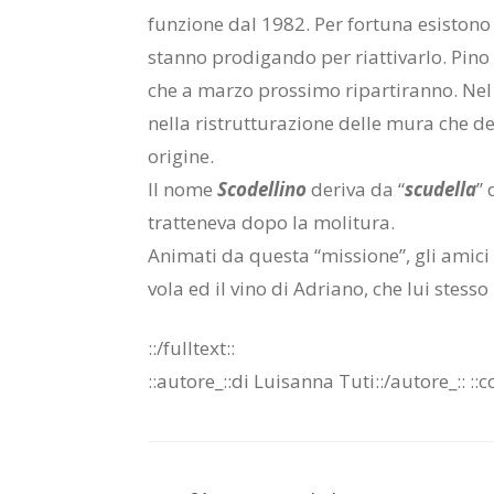
fun­zio­ne dal 1982. Per for­tu­na esi­sto­no 
stan­no pro­di­gan­do per riat­ti­var­lo. Pino
che a mar­zo pros­si­mo ri­par­ti­ran­no. Nel 
nel­la ri­strut­tu­ra­zio­ne del­le mura che de­
ori­gi­ne.
Il nome
Sco­del­li­no
de­ri­va da “
scu­del­la
” 
trat­te­ne­va dopo la mo­li­tu­ra.
Ani­ma­ti da que­sta “mis­sio­ne”, gli ami­ci
vo­la ed il vino di Adria­no, che lui stes­so 
::/full­text::
::au­to­re_::di Lui­san­na Tuti::/​au­to­re_::
::c