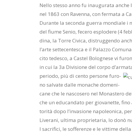
Nel­lo stes­so anno fu inau­gu­ra­ta an­che la 
nel 1863 con Ra­ven­na, con fer­ma­ta a Ca­s
Du­ran­te la se­con­da guer­ra mon­dia­le i n
del fiu­me Se­nio, fe­ce­ro esplo­de­re (4 fe
di­na, la Tor­re Ci­vi­ca, di­strug­gen­do an­c
l’ar­te set­te­cen­te­sca e il Pa­laz­zo Co­mu­n
ci­to te­de­sco, a Ca­stel Bo­lo­gne­se vi fu­r
in cui la 3a Di­vi­sio­ne del cor­po d’ar­ma­ta 
pe­rio­do, più di cen­to per­so­ne fu­ro­
no sal­va­te dal­le mo­na­che do­me­ni­
ca­ne che le na­sco­se­ro nel Mo­na­ste­ro de
che un edu­can­da­to per gio­va­net­te, fino
to­ri­tà dopo l’in­va­sio­ne na­po­leo­ni­ca, p
Li­ve­ra­ni, ul­ti­ma pro­prie­ta­ria, lo donò
I sa­cri­fi­ci, le sof­fe­ren­ze e le vit­ti­me del­