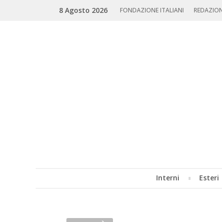
Skip
Search
8 Agosto 2026
to
FONDAZIONE ITALIANI
REDAZIO
content
Interni
Esteri
MENU