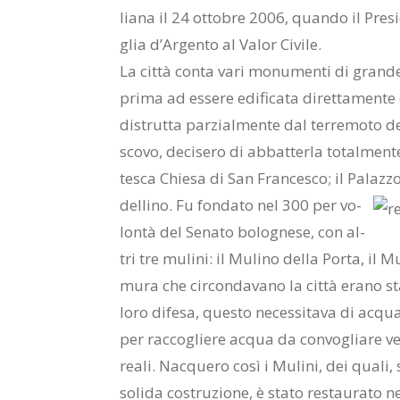
lia­na il 24 ot­to­bre 2006, quan­do il Pre­si­
glia d’Ar­gen­to al Va­lor Ci­vi­le.
La cit­tà con­ta vari mo­nu­men­ti di gran­de
pri­ma ad es­se­re edi­fi­ca­ta di­ret­ta­men­te
di­strut­ta par­zial­men­te dal ter­re­mo­to del
sco­vo, de­ci­se­ro di ab­bat­ter­la to­tal­men­te
te­sca Chie­sa di San Fran­ce­sco; il Pa­laz­zo
del­li­no.
Fu fon­da­to nel 300 per vo­
lon­tà del Se­na­to bo­lo­gne­se, con al­
tri tre mu­li­ni: il Mu­li­no del­la Por­ta, il M
mura che cir­con­da­va­no la cit­tà era­no sta­
loro di­fe­sa, que­sto ne­ces­si­ta­va di ac­qu
per rac­co­glie­re ac­qua da con­vo­glia­re ver­
rea­li. Nac­que­ro così i Mu­li­ni, dei qua­li, 
so­li­da co­stru­zio­ne, è sta­to re­stau­ra­