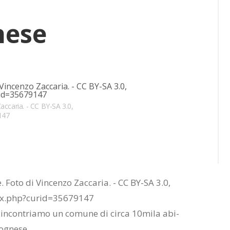
ne­se
okmarks:
accaria. - CC BY-SA 3.0,
147
 in­con­tria­mo un co­mu­ne di cir­ca 10­mi­la abi­
o­gne­se.