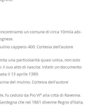
 in­con­tria­mo un co­mu­ne di cir­ca 10­mi­la abi­
o­gne­se.
en­ta una par­ti­co­la­ri­tà qua­si uni­ca, non solo
e: il suo atto di na­sci­ta. In­fat­ti un do­cu­men­to
e, nata il 13 apri­le 1389.
e, fu ce­du­to da Pio VI° alla cit­tà di Ra­ven­na.
ar­de­gna che nel 1861 di­ven­ne Re­gno d’I­ta­lia.