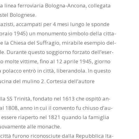
li­nea fer­ro­via­ria Bo­lo­gna-An­co­na, col­le­ga­ta
tel Bo­lo­gne­se.
a­zi­sti, ac­cam­pa­ti per 4 mesi lun­go le spon­de
b­bra­io 1945) un mo­nu­men­to sim­bo­lo del­la cit­ta­
he la Chie­sa del Suf­fra­gio, mi­ra­bi­le esem­pio del­
a­le. Du­ran­te que­sto sog­gior­no for­za­to del­l’e­ser­
o­no mol­te vit­ti­me, fino al 12 apri­le 1945, gior­no
po­lac­co en­trò in cit­tà, li­be­ran­do­la.
In que­sto
l­la SS Tri­ni­tà, fon­da­to nel 1613 che ospi­tò an­
 al 1808, anno in cui il con­ven­to fu chiu­so d’au­
er es­se­re ria­per­to nel 1821 quan­do la fa­mi­glia
 nuo­va­men­te alle mo­na­che.
la cit­tà fu­ro­no ri­co­no­sciu­te dal­la Re­pub­bli­ca Ita­