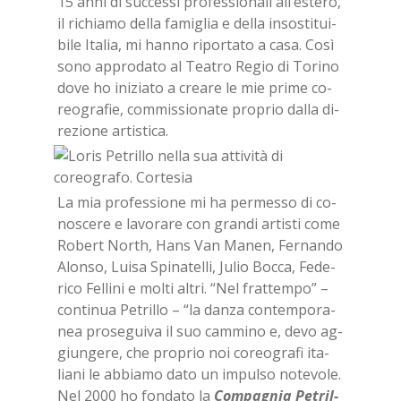
15 anni di suc­ces­si pro­fes­sio­na­li al­l’e­ste­ro,
il ri­chia­mo del­la fa­mi­glia e del­la in­so­sti­tui­
bi­le Ita­lia, mi han­no ri­por­ta­to a casa. Così
sono ap­pro­da­to al Tea­tro Re­gio di To­ri­no
dove ho ini­zia­to a crea­re le mie pri­me co­
reo­gra­fie, com­mis­sio­na­te pro­prio dal­la di­
re­zio­ne ar­ti­sti­ca.
La mia pro­fes­sio­ne mi ha per­mes­so di co­
no­sce­re e la­vo­ra­re con gran­di ar­ti­sti come
Ro­bert Nor­th, Hans Van Ma­nen, Fer­nan­do
Alon­so, Lui­sa Spi­na­tel­li, Ju­lio Boc­ca, Fe­de­
ri­co Fel­li­ni e mol­ti al­tri. “Nel frat­tem­po” –
con­ti­nua Pe­tril­lo – “la dan­za con­tem­po­ra­
nea pro­se­gui­va il suo cam­mi­no e, devo ag­
giun­ge­re, che pro­prio noi co­reo­gra­fi ita­
lia­ni le ab­bia­mo dato un im­pul­so no­te­vo­le.
Nel 2000 ho fon­da­to la
Com­pa­gnia Pe­tril­