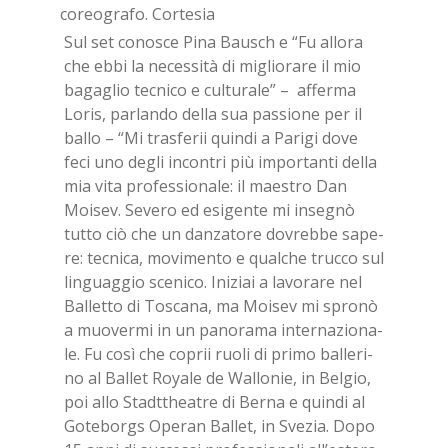
Sul set co­no­sce Pina Bau­sch e “Fu al­lo­ra
che ebbi la ne­ces­si­tà di mi­glio­ra­re il mio
ba­ga­glio tec­ni­co e cul­tu­ra­le” – af­fer­ma
Lo­ris, par­lan­do del­la sua pas­sio­ne per il
bal­lo – “Mi tra­sfe­rii quin­di a Pa­ri­gi dove
feci uno de­gli in­con­tri più im­por­tan­ti del­la
mia vita pro­fes­sio­na­le: il mae­stro Dan
Moi­sev. Se­ve­ro ed esi­gen­te mi in­se­gnò
tut­to ciò che un dan­za­to­re do­vreb­be sa­pe­
re: tec­ni­ca, mo­vi­men­to e qual­che truc­co sul
lin­guag­gio sce­ni­co. Ini­ziai a la­vo­ra­re nel
Bal­let­to di To­sca­na, ma Moi­sev mi spro­nò
a muo­ver­mi in un pa­no­ra­ma in­ter­na­zio­na­
le. Fu così che co­prii ruo­li di pri­mo bal­le­ri­
no al Bal­let Roya­le de Wal­lo­nie, in Bel­gio,
poi allo Stadt­thea­tre di Ber­na e quin­di al
Go­te­borgs Ope­ran Bal­let, in Sve­zia. Dopo