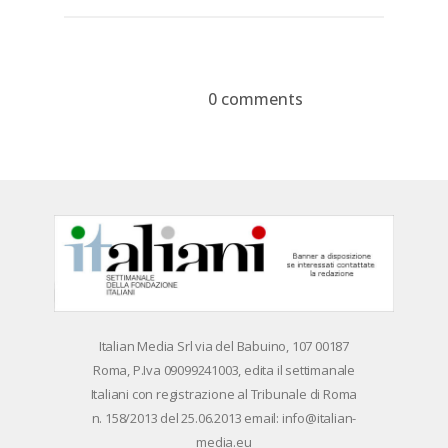
on
on
with
Google+
Pinterest
WhatsApp
0 comments
Devi essere
connesso
per inviare un
commento.
Ita­lian Me­dia Srl via del Ba­bui­no, 107 00187
Roma, P.Iva 09099241003, edi­ta il set­ti­ma­na­le
Ita­lia­ni con re­gi­stra­zio­ne al Tri­bu­na­le di Roma
n. 158/​2013 del 25.06.2013 email: info@ita­lian­
me­dia.eu