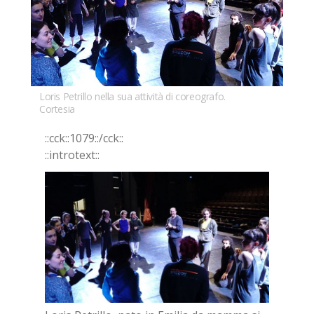
Loris Petrillo nella sua attività di coreografo.
Cortesia
::cck::1079::/​cck::
::in­tro­text::