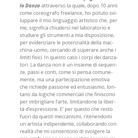
lo Dan­za
at­tra­ver­so la qua­le, dopo 10 anni
come co­reo­gra­fo free­lan­ce, ho po­tu­to svi­
lup­pa­re il mio lin­guag­gio ar­ti­sti­co che, per
me, si­gni­fi­ca chiu­der­si nel la­bo­ra­to­rio e
stu­dia­re gli stru­men­ti a mia di­spo­si­zio­ne,
per evi­den­zia­re le po­ten­zia­li­tà del­la mac­
chi­na-uomo, cer­can­do di su­pe­ra­re an­che i
li­mi­ti fi­si­ci. In que­sto caso i cor­pi dei dan­za­
to­ri. La dan­za non è un in­sie­me di se­quen­
ze, pas­si e con­ti, come si pen­sa co­mu­ne­
men­te, ma una par­te­ci­pa­zio­ne emo­ti­va
che ri­chie­de pas­sio­ne ed en­tu­sia­smo, lon­
ta­no da lo­gi­che com­mer­cia­li che fi­ni­sco­no
per im­bri­glia­re l’ar­te, li­mi­tan­do­ne la li­ber­
tà d’e­spres­sio­ne. E’ per que­sto che re­sto
fuo­ri da que­sti mec­ca­ni­smi, ri­te­nen­do­mi
un ar­ti­sta in­di­pen­den­te, col­la­bo­ran­do con
real­tà che mi con­sen­to­no di svol­ge­re la