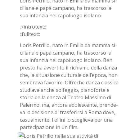
Lo­ris Pe­tril­lo, nato in Emi­lia da mam­ma si­
ci­lia­na e papà cam­pa­no, ha tra­scor­so la
sua in­fan­zia nel ca­po­luo­go iso­la­no.
::/in­tro­text::
::full­text::
Lo­ris Pe­tril­lo, nato in Emi­lia da mam­ma si­
ci­lia­na e papà cam­pa­no, ha tra­scor­so la
sua in­fan­zia nel ca­po­luo­go iso­la­no. Ben
pre­sto ha av­ver­ti­to il ri­chia­mo del­la dan­za
che, la si­tua­zio­ne cul­tu­ra­le del­l’e­po­ca, non
sem­bra­va fa­vo­ri­re. Ol­tre­ché dan­za clas­si­ca
stu­dia­va an­che sol­feg­gio, pia­no­for­te e
sto­ria del­la dan­za al Tea­tro Mas­si­mo di
Pa­ler­mo, ma, an­co­ra ado­le­scen­te, pren­de­
va la de­ci­sio­ne di tra­sfe­rir­si a Roma dove,
ca­sual­men­te, Fel­li­ni lo sce­glie­va per una
par­te­ci­pa­zio­ne in un film.