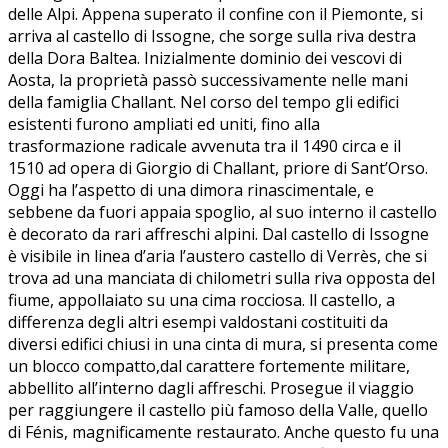
delle Alpi. Appena superato il confine con il Piemonte, si
arriva al castello di Issogne, che sorge sulla riva destra
della Dora Baltea. Inizialmente dominio dei vescovi di
Aosta, la proprietà passò successivamente nelle mani
della famiglia Challant. Nel corso del tempo gli edifici
esistenti furono ampliati ed uniti, fino alla
trasformazione radicale avvenuta tra il 1490 circa e il
1510 ad opera di Giorgio di Challant, priore di Sant’Orso.
Oggi ha l’aspetto di una dimora rinascimentale, e
sebbene da fuori appaia spoglio, al suo interno il castello
è decorato da rari affreschi alpini. Dal castello di Issogne
è visibile in linea d’aria l’austero castello di Verrès, che si
trova ad una manciata di chilometri sulla riva opposta del
fiume, appollaiato su una cima rocciosa. ll castello, a
differenza degli altri esempi valdostani costituiti da
diversi edifici chiusi in una cinta di mura, si presenta come
un blocco compatto,dal carattere fortemente militare,
abbellito all’interno dagli affreschi. Prosegue il viaggio
per raggiungere il castello più famoso della Valle, quello
di Fénis, magnificamente restaurato. Anche questo fu una