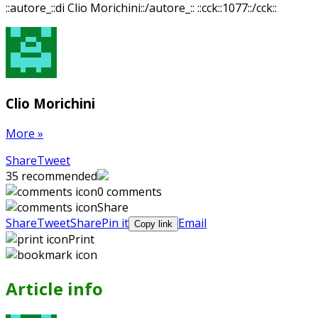
::autore_::di Clio Morichini::/autore_::
::cck::1077::/cck::
Clio Morichini
More
»
Share
Pin
Send
Share
Tweet
on
on
with
35
recommended
Google+
Pinterest
WhatsApp
0 comments
Share
Share
Tweet
Share
Pin it
Email
Copy link
Print
Article info