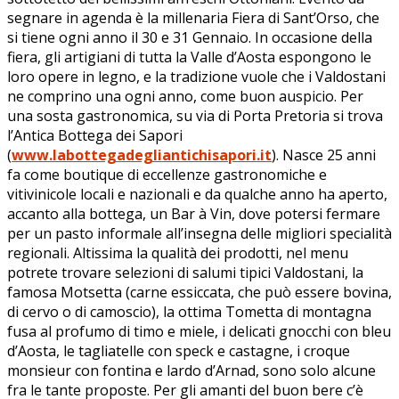
segnare in agenda è la millenaria Fiera di Sant’Orso, che
si tiene ogni anno il 30 e 31 Gennaio. In occasione della
fiera, gli artigiani di tutta la Valle d’Aosta espongono le
loro opere in legno, e la tradizione vuole che i Valdostani
ne comprino una ogni anno, come buon auspicio. Per
una sosta gastronomica, su via di Porta Pretoria si trova
l’Antica Bottega dei Sapori
(
www.labottegadegliantichisapori.it
). Nasce 25 anni
fa come boutique di eccellenze gastronomiche e
vitivinicole locali e nazionali e da qualche anno ha aperto,
accanto alla bottega, un Bar à Vin, dove potersi fermare
per un pasto informale all’insegna delle migliori specialità
regionali. Altissima la qualità dei prodotti, nel menu
potrete trovare selezioni di salumi tipici Valdostani, la
famosa Motsetta (carne essiccata, che può essere bovina,
di cervo o di camoscio), la ottima Tometta di montagna
fusa al profumo di timo e miele, i delicati gnocchi con bleu
d’Aosta, le tagliatelle con speck e castagne, i croque
monsieur con fontina e lardo d’Arnad, sono solo alcune
fra le tante proposte. Per gli amanti del buon bere c’è