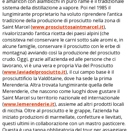
e amaricon con alambicchi in puro rame e il tradizionale
sistema della distillazione a vapore. Poi nel 1985 il
lungimirante proprietario ha voluto riprendere l’antica
tradizione della produzione di prosciutto nella zona di
Saint Marcel (
www.prosciuttosaintmarcel.it
),
rivalorizzando l’antica ricetta dei paesi alpini (che
consisteva nel conservare le carni sotto sale aromi e, in
alcune famiglie, conservare il prosciutto con le erbe di
montagna) avviando così la produzione del prosciutto
crudo. Oggi, grazie all’azienda ed alle persone che ci
lavorano, vi è una vera e propria Via del Prosciutto
(
www.laviadelprosciutto.it
), il cui campo base è il
prosciuttificio la Valdôtaine, dove ha sede la prima
Merenderia. Altra trovata lungimirante quella delle
Merenderie, che nascono come luoghi dove gustare il
Saint Marcel su territorio nazionale ed internazionale
(
www.lemerenderie.it
), assieme ad altri prodotti locali
di nicchia. Oltre al prosciutto e le grappe, l’azienda ha
iniziato produzioni di marmellate, confetture e lievitati,
questi ultimi in collaborazione con un mastro pasticcere.
Questa è una tappa obbligatoria del tour per assaggiare