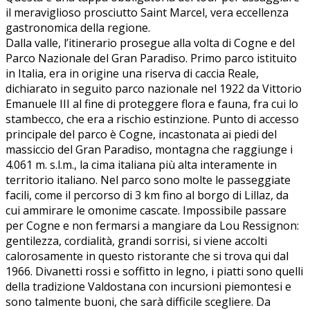
il meraviglioso prosciutto Saint Marcel, vera eccellenza
gastronomica della regione.
Dalla valle, l’itinerario prosegue alla volta di Cogne e del
Parco Nazionale del Gran Paradiso. Primo parco istituito
in Italia, era in origine una riserva di caccia Reale,
dichiarato in seguito parco nazionale nel 1922 da Vittorio
Emanuele III al fine di proteggere flora e fauna, fra cui lo
stambecco, che era a rischio estinzione. Punto di accesso
principale del parco è Cogne, incastonata ai piedi del
massiccio del Gran Paradiso, montagna che raggiunge i
4.061 m. s.l.m., la cima italiana più alta interamente in
territorio italiano. Nel parco sono molte le passeggiate
facili, come il percorso di 3 km fino al borgo di Lillaz, da
cui ammirare le omonime cascate. Impossibile passare
per Cogne e non fermarsi a mangiare da Lou Ressignon:
gentilezza, cordialità, grandi sorrisi, si viene accolti
calorosamente in questo ristorante che si trova qui dal
1966. Divanetti rossi e soffitto in legno, i piatti sono quelli
della tradizione Valdostana con incursioni piemontesi e
sono talmente buoni, che sarà difficile scegliere. Da