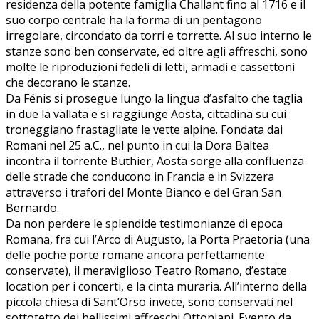
residenza della potente famiglia Challant fino al 1716 e il
suo corpo centrale ha la forma di un pentagono
irregolare, circondato da torri e torrette. Al suo interno le
stanze sono ben conservate, ed oltre agli affreschi, sono
molte le riproduzioni fedeli di letti, armadi e cassettoni
che decorano le stanze.
Da Fénis si prosegue lungo la lingua d’asfalto che taglia
in due la vallata e si raggiunge Aosta, cittadina su cui
troneggiano frastagliate le vette alpine. Fondata dai
Romani nel 25 a.C., nel punto in cui la Dora Baltea
incontra il torrente Buthier, Aosta sorge alla confluenza
delle strade che conducono in Francia e in Svizzera
attraverso i trafori del Monte Bianco e del Gran San
Bernardo.
Da non perdere le splendide testimonianze di epoca
Romana, fra cui l’Arco di Augusto, la Porta Praetoria (una
delle poche porte romane ancora perfettamente
conservate), il meraviglioso Teatro Romano, d’estate
location per i concerti, e la cinta muraria. All’interno della
piccola chiesa di Sant’Orso invece, sono conservati nel
sottotetto dei bellissimi affreschi Ottoniani. Evento da