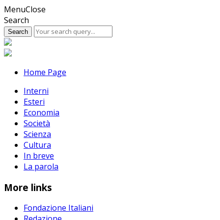
Skip
Menu
Close
to
Search
content
Home Page
Interni
Esteri
Economia
Società
Scienza
Cultura
In breve
La parola
More links
Fondazione Italiani
Redazione