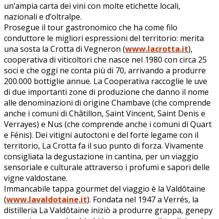
un’ampia carta dei vini con molte etichette locali,
nazionali e d’oltralpe.
Prosegue il tour gastronomico che ha come filo
conduttore le migliori espressioni del territorio: merita
una sosta la Crotta di Vegneron (
www.lacrotta.it
),
cooperativa di viticoltori che nasce nel 1980 con circa 25
soci e che oggi ne conta più di 70, arrivando a produrre
200.000 bottiglie annue. La Cooperativa raccoglie le uve
di due importanti zone di produzione che danno il nome
alle denominazioni di origine Chambave (che comprende
anche i comuni di Châtillon, Saint Vincent, Saint Denis e
Verrayes) e Nus (che comprende anche i comuni di Quart
e Fénis). Dei vitigni autoctoni e del forte legame con il
territorio, La Crotta fa il suo punto di forza. Vivamente
consigliata la degustazione in cantina, per un viaggio
sensoriale e culturale attraverso i profumi e sapori delle
vigne valdostane.
Immancabile tappa gourmet del viaggio è la Valdôtaine
(
www.lavaldotaine.it
). Fondata nel 1947 a Verrés, la
distilleria La Valdôtaine iniziò a produrre grappa, genepy