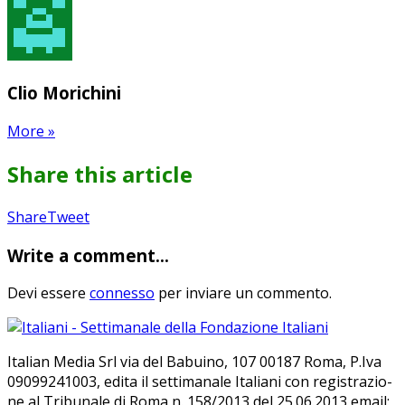
Clio Morichini
More
»
Share this article
Share
Pin
Send
Share
Tweet
on
on
with
Write a comment...
Google+
Pinterest
WhatsApp
Devi essere
connesso
per inviare un commento.
Ita­lian Me­dia Srl via del Ba­bui­no, 107 00187 Roma, P.Iva
09099241003, edi­ta il set­ti­ma­na­le Ita­lia­ni con re­gi­stra­zio­
ne al Tri­bu­na­le di Roma n. 158/​2013 del 25.06.2013 email: