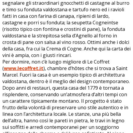
segnalare gli straordinari gnocchetti di castagne al burro
e timo su fonduta valdostana e tartufo nero ed i ravioli
fatti in casa con farina di canapa, ripieni di lardo,
castagne e porri su fonduta; la seupetta Cogneintse
(risotto tipico con fontina e crostini di pane), la fonduta
valdostana e la strepitosa sella d’Agnello al forno in
crosta di pane con salsa al vino rosso. Ottimi anche i dolci
della casa, fra cui la Crema di Cogne. Anche qui la carta dei
vini è ampia, con i giusti rincari.
Per dormire, non c’è luogo migliore di Le Coffret
(
www.lecoffret.it
), chambre d’hôtes che si trova a Saint
Marcel. Fuori la casa è un esempio tipico di architettura
valdostana, dentro è il meglio del design contemporaneo.
Dopo anni di restauri, questa casa del 1779 è tornata a
risplendere, conservando un’atmosfera d’altri tempi con
un carattere tipicamente montano. Il progetto è stato
frutto della volontà di preservare uno stile autentico e in
linea con l’architettura locale. Le stanze, una più bella
dell’altra, hanno così le pareti in pietra, le travi in legno
sui soffitti e arredi contemporanei per un soggiorno