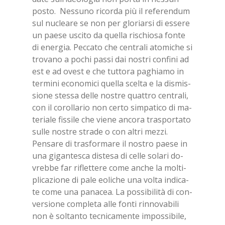
po­sto. Nes­su­no ri­cor­da più il re­fe­ren­dum
sul nu­clea­re se non per glo­riar­si di es­se­re
un pae­se usci­to da quel­la ri­schio­sa fon­te
di ener­gia. Pec­ca­to che cen­tra­li ato­mi­che si
tro­va­no a po­chi pas­si dai no­stri con­fi­ni ad
est e ad ove­st e che tut­to­ra pa­ghia­mo in
ter­mi­ni eco­no­mi­ci quel­la scel­ta e la di­smis­
sio­ne stes­sa del­le no­stre quat­tro cen­tra­li,
con il co­rol­la­rio non cer­to sim­pa­ti­co di ma­
te­ria­le fis­si­le che vie­ne an­co­ra tra­spor­ta­to
sul­le no­stre stra­de o con al­tri mez­zi.
Pen­sa­re di tra­sfor­ma­re il no­stro pae­se in
una gi­gan­te­sca di­ste­sa di cel­le so­la­ri do­
vreb­be far ri­flet­te­re come an­che la mol­ti­
pli­ca­zio­ne di pale eo­li­che una vol­ta in­di­ca­
te come una pa­na­cea. La pos­si­bi­li­tà di con­
ver­sio­ne com­ple­ta alle fon­ti rin­no­va­bi­li
non è sol­tan­to tec­ni­ca­men­te im­pos­si­bi­le,