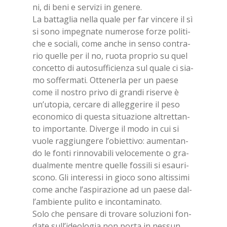
ni, di beni e ser­vi­zi in ge­ne­re.
La bat­ta­glia nel­la qua­le per far vin­ce­re il sì
si sono im­pe­gna­te nu­me­ro­se for­ze po­li­ti­
che e so­cia­li, come an­che in sen­so con­tra­
rio quel­le per il no, ruo­ta pro­prio su quel
con­cet­to di au­to­suf­fi­cien­za sul qua­le ci sia­
mo sof­fer­ma­ti. Ot­te­ner­la per un pae­se
come il no­stro pri­vo di gran­di ri­ser­ve è
un’u­to­pia, cer­ca­re di al­leg­ge­ri­re il peso
eco­no­mi­co di que­sta si­tua­zio­ne al­tret­tan­
to im­por­tan­te. Di­ver­ge il modo in cui si
vuo­le rag­giun­ge­re l’o­biet­ti­vo: au­men­tan­
do le fon­ti rin­no­va­bi­li ve­lo­ce­men­te o gra­
dual­men­te men­tre quel­le fos­si­li si esau­ri­
sco­no. Gli in­te­res­si in gio­co sono al­tis­si­mi
come an­che l’a­spi­ra­zio­ne ad un pae­se dal­
l’am­bien­te pu­li­to e in­con­ta­mi­na­to.
Solo che pen­sa­re di tro­va­re so­lu­zio­ni fon­
da­te sul­l’i­deo­lo­gia non por­ta in nes­sun