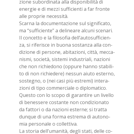
zio­ne su­bor­di­na­ta alla di­spo­ni­bi­li­tà di
ener­gie e di mez­zi suf­fi­cien­ti a far fron­te
alle pro­prie ne­ces­si­tà.
Scar­na la do­cu­men­ta­zio­ne sul si­gni­fi­ca­to,
ma “suf­fi­cien­te” a de­li­nea­re al­cu­ni sce­na­ri.
Il con­cet­to e la fi­lo­so­fia del­l’au­to­suf­fi­cien­
za, si ri­fe­ri­sce in buo­na so­stan­za alla con­
di­zio­ne di per­so­ne, abi­ta­zio­ni, cit­tà, mec­ca­
ni­smi, so­cie­tà, si­ste­mi in­du­stria­li, na­zio­ni
che non ri­chie­do­no (op­pu­re han­no sta­bi­li­
to di non ri­chie­de­re) nes­sun aiu­to ester­no,
so­ste­gno, o (nei casi più estre­mi) in­te­ra­
zio­ni di tipo com­mer­cia­le o di­plo­ma­ti­co.
Que­sto con lo sco­po di ga­ran­ti­re un li­vel­lo
di be­nes­se­re co­stan­te non con­di­zio­na­to
da fat­to­ri o da na­zio­ni ester­ne; si trat­ta
dun­que di una for­ma estre­ma di au­to­no­
mia per­so­na­le o col­let­ti­va.
La sto­ria del­l’u­ma­ni­tà, de­gli sta­ti, del­le co­