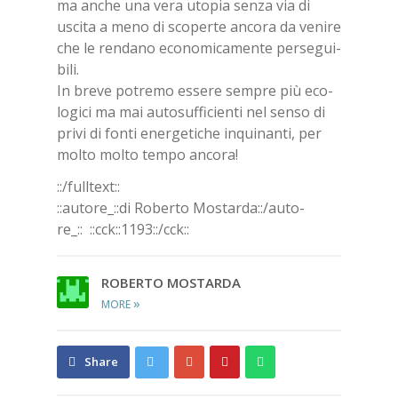
ma an­che una vera uto­pia sen­za via di
usci­ta a meno di sco­per­te an­co­ra da ve­ni­re
che le ren­da­no eco­no­mi­ca­men­te per­se­gui­
bi­li.
In bre­ve po­tre­mo es­se­re sem­pre più eco­
lo­gi­ci ma mai au­to­suf­fi­cien­ti nel sen­so di
pri­vi di fon­ti ener­ge­ti­che in­qui­nan­ti, per
mol­to mol­to tem­po an­co­ra!
::/full­text::
::au­to­re_::di Ro­ber­to Mo­star­da::/​au­to­
re_::
::cck::1193::/​cck::
RO­BER­TO MO­STAR­DA
»
MORE
Share
Pin
Send
Share
on
on
with