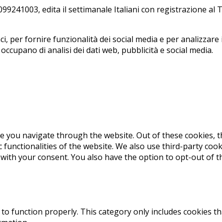
241003, edi­ta il set­ti­ma­na­le Ita­lia­ni con re­gi­stra­zio­ne a
, per fornire funzionalità dei social media e per analizzare i
i occupano di analisi dei dati web, pubblicità e social media.
e you navigate through the website. Out of these cookies, t
c functionalities of the website. We also use third-party co
 with your consent. You also have the option to opt-out of 
to function properly. This category only includes cookies th