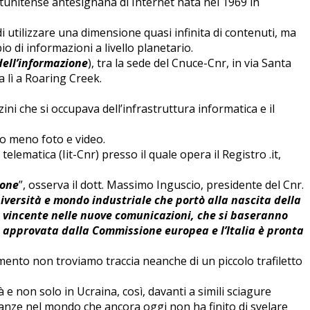
tunitense antesignana di Internet nata nel 1969 in
 utilizzare una dimensione quasi infinita di contenuti, ma
io di informazioni a livello planetario.
dell’informazione
), tra la sede del Cnuce-Cnr, in via Santa
a lì a Roaring Creek.
ni che si occupava dell’infrastruttura informatica e il
o meno foto e video.
 telematica (Iit-Cnr) presso il quale opera il Registro .it,
ione
”, osserva il dott. Massimo Inguscio, presidente del Cnr.
iversità e mondo industriale che portò alla nascita della
re vincente nelle nuove comunicazioni, che si baseranno
a approvata dalla Commissione europea e l’Italia è pronta
ento non troviamo traccia neanche di un piccolo trafiletto
e non solo in Ucraina, così, davanti a simili sciagure
ranze nel mondo che ancora oggi non ha finito di svelare