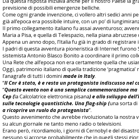
Da questa risposta iniziava anche per il nostro Paese la g
previsione di possibili emergenze belliche.
Come ogni grande invenzione, ci vollero altri sedici anni p
già all’epoca era possibile intuire, con un po’ di lungimiran
Il primo collegamento italiano fu assai avventuroso; avven
Maria a Pisa, e quella di Telespazio, nella piana abruzzese d
Appena un anno dopo, l’Italia fu già in grado di registrare 
I padri di questa avventura pioneristica di Internet furono
sistemista Antonio Blasco Bonito a coordinare il primo coll
Una Rete che all’epoca non era certamente quella che usia
Oggi, patrimonio italiano di quella tradizione ‘pragmatica’ nell
l’anagrafe di tutti i domini
made in Italy
.
“
Il Cnr è stato, è e resta un protagonista indiscusso nel
“
Questo evento non è una semplice commemorazione ma anzi 
Cep (
la Calcolatrice elettronica pisana
) e allo sviluppo de
sulle tecnologie quantistiche. Una flag-ship (
una sorta di
a ricoprire un ruolo da protagonista
”.
Questo avvenimento che avrebbe rivoluzionato la nostra vi
su alcun giornale ne tanto meno radio o televisioni.
Erano però, ricordiamolo, i giorni di Cernobyl e del disast
nessuno si accorse probabilmente che in quegli stessi gior