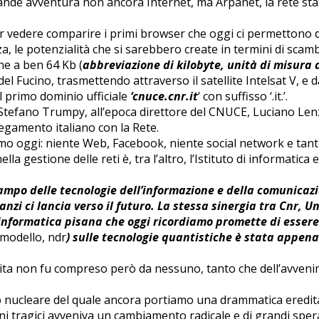
rande avventura non ancora Internet, ma Arpanet, la rete sta
er vedere comparire i primi browser che oggi ci permettono di
za, le potenzialità che si sarebbero create in termini di scamb
ne a ben 64 Kb (
abbreviazione di kilobyte, unità di misura 
el Fucino, trasmettendo attraverso il satellite Intelsat V, e d
il primo dominio ufficiale
‘cnuce.cnr.it
‘ con suffisso ‘.it.’.
 Stefano Trumpy, all’epoca direttore del CNUCE, Luciano Lenzi
egamento italiano con la Rete.
mo oggi: niente Web, Facebook, niente social network e tant
a gestione delle reti è, tra l’altro, l’Istituto di informatica e
 campo delle tecnologie dell’informazione e della comunicaz
ci lancia verso il futuro. La stessa sinergia tra Cnr, Un
ll’informatica pisana che oggi ricordiamo promette di esse
 modello, ndr
) sulle tecnologie quantistiche è stata appen
ta non fu compreso però da nessuno, tanto che dell’avvenim
ro nucleare del quale ancora portiamo una drammatica eredità 
ni tragici avveniva un cambiamento radicale e di grandi spe