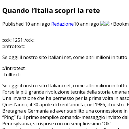
Quando l’Italia scoprì la rete
Published
10 anni ago
Redazione
10 anni ago
• Bookm
::cck::1251::/cck::
::introtext::
Se oggi il nostro sito Italiani.net, come altri milioni in tutt
::/introtext::
::fulltext::
Se oggi il nostro sito Italiani.net, come altri milioni in tutt
Forse la più grande rivoluzione tecnica della storia umana 
Una invenzione che ha permesso per la prima volta in assolu
Quest’anno, il 30 aprile di trent’anni fa, nel 1986, il nost
Bretagna e Germania ad aver stabilito una connessione in 
“Ping” fu il primo semplice comando-messaggio inviato dal Cn
Pennsylvania, si rispose con un semplicissimo “Ok”.