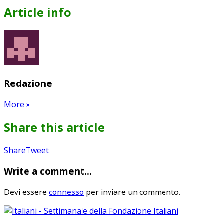
Article info
Redazione
More
»
Share this article
Share
Pin
Send
Share
Tweet
on
on
with
Write a comment...
Google+
Pinterest
WhatsApp
Devi essere
connesso
per inviare un commento.