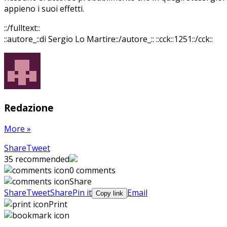
appieno i suoi effetti.
::/fulltext::
::autore_::di Sergio Lo Martire::/autore_::
::cck::1251::/cck::
Redazione
More
»
Share
Pin
Send
Share
Tweet
on
on
with
35
recommended
Google+
Pinterest
WhatsApp
0 comments
Share
Share
Tweet
Share
Pin it
Email
Copy link
Print