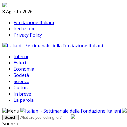
Skip
Search
to
8 Agosto 2026
content
Fondazione Italiani
Redazione
Privacy Policy
Interni
Esteri
Economia
Società
Scienza
Cultura
In breve
La parola
Menu
Scienza