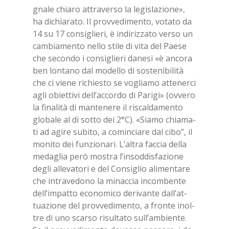
gna­le chia­ro at­tra­ver­so la le­gi­sla­zio­ne»,
ha di­chia­ra­to. Il prov­ve­di­men­to, vo­ta­to da
14 su 17 con­si­glie­ri, è in­di­riz­za­to ver­so un
cam­bia­men­to nel­lo sti­le di vita del Pae­se
che se­con­do i con­si­glie­ri da­ne­si «è an­co­ra
ben lon­ta­no dal mo­del­lo di so­ste­ni­bi­li­tà
che ci vie­ne ri­chie­sto se vo­glia­mo at­te­ner­ci
agli obiet­ti­vi del­l’ac­cor­do di Pa­ri­gi» (ov­ve­ro
la fi­na­li­tà di man­te­ne­re il ri­scal­da­men­to
glo­ba­le al di sot­to dei 2°C). «Sia­mo chia­ma­
ti ad agi­re su­bi­to, a co­min­cia­re dal cibo”, il
mo­ni­to dei fun­zio­na­ri. L’al­tra fac­cia del­la
me­da­glia però mo­stra l’in­sod­di­sfa­zio­ne
de­gli al­le­va­to­ri e del Con­si­glio ali­men­ta­re
che in­tra­ve­do­no la mi­nac­cia in­com­ben­te
del­l’im­pat­to eco­no­mi­co de­ri­van­te dal­l’at­
tua­zio­ne del prov­ve­di­men­to, a fron­te inol­
tre di uno scar­so ri­sul­ta­to sul­l’am­bien­te.