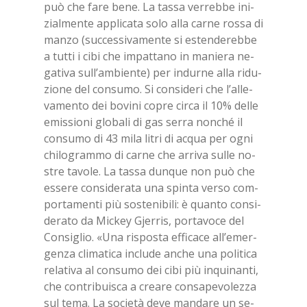
può che fare bene. La tas­sa ver­reb­be ini­
zial­men­te ap­pli­ca­ta solo alla car­ne ros­sa di
man­zo (suc­ces­si­va­men­te si esten­de­reb­be
a tut­ti i cibi che im­pat­ta­no in ma­nie­ra ne­
ga­ti­va sul­l’am­bien­te) per in­dur­ne alla ri­du­
zio­ne del con­su­mo. Si con­si­de­ri che l’al­le­
va­men­to dei bo­vi­ni co­pre cir­ca il 10% del­le
emis­sio­ni glo­ba­li di gas ser­ra non­ché il
con­su­mo di 43 mila li­tri di ac­qua per ogni
chi­lo­gram­mo di car­ne che ar­ri­va sul­le no­
stre ta­vo­le. La tas­sa dun­que non può che
es­se­re con­si­de­ra­ta una spin­ta ver­so com­
por­ta­men­ti più so­ste­ni­bi­li: è quan­to con­si­
de­ra­to da Mic­key Gjer­ris, por­ta­vo­ce del
Con­si­glio. «Una ri­spo­sta ef­fi­ca­ce al­l’e­mer­
gen­za cli­ma­ti­ca in­clu­de an­che una po­li­ti­ca
re­la­ti­va al con­su­mo dei cibi più in­qui­nan­ti,
che con­tri­bui­sca a crea­re con­sa­pe­vo­lez­za
sul tema. La so­cie­tà deve man­da­re un se­