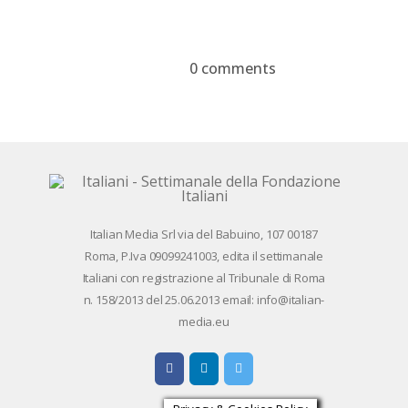
Google+
Pinterest
WhatsApp
0 comments
Devi essere
connesso
per inviare un
commento.
Ita­lian Me­dia Srl via del Ba­bui­no, 107 00187
Roma, P.Iva 09099241003, edi­ta il set­ti­ma­na­le
Ita­lia­ni con re­gi­stra­zio­ne al Tri­bu­na­le di Roma
n. 158/​2013 del 25.06.2013 email: info@ita­lian­
me­dia.eu