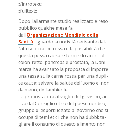
::/in­tro­text::
::full­text::
Dopo l’al­lar­man­te stu­dio rea­liz­za­to e reso
pub­bli­co qual­che mese fa
dall’
Organizzazione Mondiale della
Sanità
ri­guar­do la no­ci­vi­tà de­ri­van­te dal­
l’a­bu­so di car­ne ros­sa e la pos­si­bi­li­tà che
que­sta pos­sa cau­sa­re for­me di can­cro al
co­lon-ret­to, pan­creas e pro­sta­ta, la Da­ni­
mar­ca ha avan­za­to la pro­po­sta di im­por­re
una tas­sa sul­la car­ne ros­sa per una du­pli­
ce cau­sa: sal­va­re la sa­lu­te del­l’uo­mo e, non
da meno, del­l’am­bien­te.
La pro­po­sta, ora al va­glio del go­ver­no, ar­
ri­va dal Con­si­glio eti­co del pae­se nor­di­co,
grup­po di esper­ti le­ga­to al go­ver­no che si
oc­cu­pa di temi eti­ci, che non ha dub­bi: ta­
glia­re il con­su­mo di que­sto ali­men­to non