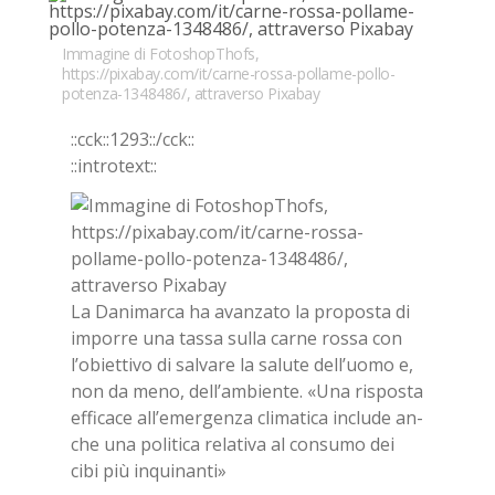
Immagine di FotoshopThofs,
https://pixabay.com/it/carne-rossa-pollame-pollo-
potenza-1348486/, attraverso Pixabay
::cck::1293::/​cck::
::in­tro­text::
La Da­ni­mar­ca ha avan­za­to la pro­po­sta di
im­por­re una tas­sa sul­la car­ne ros­sa con
l’o­biet­ti­vo di sal­va­re la sa­lu­te del­l’uo­mo e,
non da meno, del­l’am­bien­te. «Una ri­spo­sta
ef­fi­ca­ce al­l’e­mer­gen­za cli­ma­ti­ca in­clu­de an­
che una po­li­ti­ca re­la­ti­va al con­su­mo dei
cibi più in­qui­nan­ti»