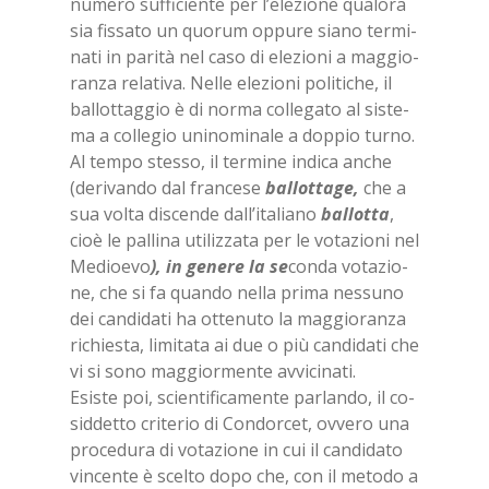
nu­me­ro suf­fi­cien­te per l’e­le­zio­ne qua­lo­ra
sia fis­sa­to un quo­rum op­pu­re sia­no ter­mi­
na­ti in pa­ri­tà nel caso di ele­zio­ni a mag­gio­
ran­za re­la­ti­va. Nel­le ele­zio­ni po­li­ti­che, il
bal­lot­tag­gio è di nor­ma col­le­ga­to al si­ste­
ma a col­le­gio uni­no­mi­na­le a dop­pio tur­no.
Al tem­po stes­so, il ter­mi­ne in­di­ca an­che
(de­ri­van­do dal fran­ce­se
bal­lot­ta­ge
,
che a
sua vol­ta di­scen­de dal­l’i­ta­lia­no
bal­lot­ta
,
cioè le pal­li­na uti­liz­za­ta per le vo­ta­zio­ni nel
Me­dioe­vo
),
in ge­ne­re la se
con­da vo­ta­zio­
ne, che si fa quan­do nel­la pri­ma nes­su­no
dei can­di­da­ti ha ot­te­nu­to la mag­gio­ran­za
ri­chie­sta, li­mi­ta­ta ai due o più can­di­da­ti che
vi si sono mag­gior­men­te av­vi­ci­na­ti.
Esi­ste poi, scien­ti­fi­ca­men­te par­lan­do, il co­
sid­det­to cri­te­rio di Con­dor­cet, ov­ve­ro una
pro­ce­du­ra di vo­ta­zio­ne in cui il can­di­da­to
vin­cen­te è scel­to dopo che, con il me­to­do a