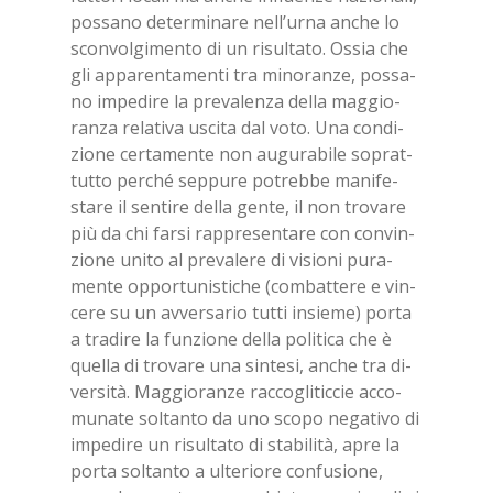
pos­sa­no de­ter­mi­na­re nel­l’ur­na an­che lo
scon­vol­gi­men­to di un ri­sul­ta­to. Os­sia che
gli ap­pa­ren­ta­men­ti tra mi­no­ran­ze, pos­sa­
no im­pe­di­re la pre­va­len­za del­la mag­gio­
ran­za re­la­ti­va usci­ta dal voto. Una con­di­
zio­ne cer­ta­men­te non au­gu­ra­bi­le so­prat­
tut­to per­ché sep­pu­re po­treb­be ma­ni­fe­
sta­re il sen­ti­re del­la gen­te, il non tro­va­re
più da chi far­si rap­pre­sen­ta­re con con­vin­
zio­ne uni­to al pre­va­le­re di vi­sio­ni pu­ra­
men­te op­por­tu­ni­sti­che (com­bat­te­re e vin­
ce­re su un av­ver­sa­rio tut­ti in­sie­me) por­ta
a tra­di­re la fun­zio­ne del­la po­li­ti­ca che è
quel­la di tro­va­re una sin­te­si, an­che tra di­
ver­si­tà. Mag­gio­ran­ze rac­co­gli­tic­cie ac­co­
mu­na­te sol­tan­to da uno sco­po ne­ga­ti­vo di
im­pe­di­re un ri­sul­ta­to di sta­bi­li­tà, apre la
por­ta sol­tan­to a ul­te­rio­re con­fu­sio­ne,