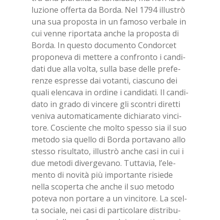
lu­zio­ne of­fer­ta da Bor­da. Nel 1794 il­lu­strò
una sua pro­po­sta in un fa­mo­so ver­ba­le in
cui ven­ne ri­por­ta­ta an­che la pro­po­sta di
Bor­da. In que­sto do­cu­men­to Con­dor­cet
pro­po­ne­va di met­te­re a con­fron­to i can­di­
da­ti due alla vol­ta, sul­la base del­le pre­fe­
ren­ze espres­se dai vo­tan­ti, cia­scu­no dei
qua­li elen­ca­va in or­di­ne i can­di­da­ti. Il can­di­
da­to in gra­do di vin­ce­re gli scon­tri di­ret­ti
ve­ni­va au­to­ma­ti­ca­men­te di­chia­ra­to vin­ci­
to­re. Co­scien­te che mol­to spes­so sia il suo
me­to­do sia quel­lo di Bor­da por­ta­va­no allo
stes­so ri­sul­ta­to, il­lu­strò an­che casi in cui i
due me­to­di di­ver­ge­va­no. Tut­ta­via, l’e­le­
men­to di no­vi­tà più im­por­tan­te ri­sie­de
nel­la sco­per­ta che an­che il suo me­to­do
po­te­va non por­ta­re a un vin­ci­to­re. La scel­
ta so­cia­le, nei casi di par­ti­co­la­re di­stri­bu­