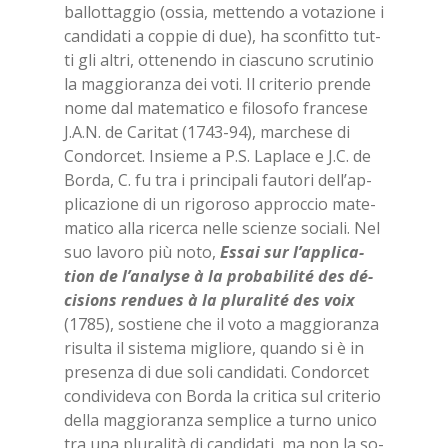
bal­lot­tag­gio (os­sia, met­ten­do a vo­ta­zio­ne i
can­di­da­ti a cop­pie di due), ha scon­fit­to tut­
ti gli al­tri, ot­te­nen­do in cia­scu­no scru­ti­nio
la mag­gio­ran­za dei voti. Il cri­te­rio pren­de
nome dal ma­te­ma­ti­co e fi­lo­so­fo fran­ce­se
J.A.N. de Ca­ri­tat (1743-94), mar­che­se di
Con­dor­cet. In­sie­me a P.S. La­pla­ce e J.C. de
Bor­da, C. fu tra i prin­ci­pa­li fau­to­ri del­l’ap­
pli­ca­zio­ne di un ri­go­ro­so ap­proc­cio ma­te­
ma­ti­co alla ri­cer­ca nel­le scien­ze so­cia­li. Nel
suo la­vo­ro più noto,
Es­sai sur l’ap­pli­ca­
tion de l’a­na­ly­se à la pro­ba­bi­li­té des dé­
ci­sions ren­dues à la plu­ra­li­té des voix
(1785), so­stie­ne che il voto a mag­gio­ran­za
ri­sul­ta il si­ste­ma mi­glio­re, quan­do si è in
pre­sen­za di due soli can­di­da­ti. Con­dor­cet
con­di­vi­de­va con Bor­da la cri­ti­ca sul cri­te­rio
del­la mag­gio­ran­za sem­pli­ce a tur­no uni­co
tra una plu­ra­li­tà di can­di­da­ti, ma non la so­