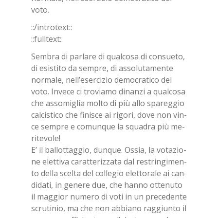
voto.
::/in­tro­text::
::full­text::
Sem­bra di par­la­re di qual­co­sa di con­sue­to,
di esi­sti­to da sem­pre, di as­so­lu­ta­men­te
nor­ma­le, nel­l’e­ser­ci­zio de­mo­cra­ti­co del
voto. In­ve­ce ci tro­via­mo di­nan­zi a qual­co­sa
che as­so­mi­glia mol­to di più allo spa­reg­gio
cal­ci­sti­co che fi­ni­sce ai ri­go­ri, dove non vin­
ce sem­pre e co­mun­que la squa­dra più me­
ri­te­vo­le!
E’ il bal­lot­tag­gio, dun­que. Os­sia, la vo­ta­zio­
ne elet­ti­va ca­rat­te­riz­za­ta dal re­strin­gi­men­
to del­la scel­ta del col­le­gio elet­to­ra­le ai can­
di­da­ti, in ge­ne­re due, che han­no ot­te­nu­to
il mag­gior nu­me­ro di voti in un pre­ce­den­te
scru­ti­nio, ma che non ab­bia­no rag­giun­to il