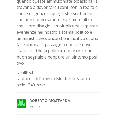
quan­do que­ste am­muc­chia­te oc­ca­sio­na­li si
tro­va­no a do­ver fare i con­ti con la real­tà e
con le esi­gen­ze di que­gli stes­si cit­ta­di­ni
che non han­no sa­pu­to espri­me­re al­tro
che il loro di­sa­gio. Il mol­ti­pli­car­si di que­ste
eve­nien­ze nel no­stro si­ste­ma po­li­ti­co e
am­mi­ni­stra­ti­vo, an­cor­ché in­di­ca­ti­vo di una
fase an­co­ra di pas­sag­gio epo­ca­le dove re­
sta l’e­clis­si del­la po­li­ti­ca, non è cer­to un
buon se­gna­le e nep­pu­re un sin­to­mo po­si­
ti­vo.
::/full­text::
::au­to­re_::di Ro­ber­to Mo­star­da::/​au­to­re_::
::cck::1340::/​cck::
RO­BER­TO MO­STAR­DA
»
MORE