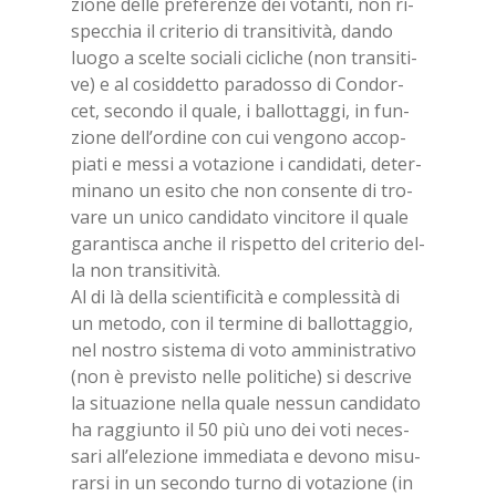
zio­ne del­le pre­fe­ren­ze dei vo­tan­ti, non ri­
spec­chia il cri­te­rio di tran­si­ti­vi­tà, dan­do
luo­go a scel­te so­cia­li ci­cli­che (non tran­si­ti­
ve) e al co­sid­det­to pa­ra­dos­so di Con­dor­
cet, se­con­do il qua­le, i bal­lot­tag­gi, in fun­
zio­ne del­l’or­di­ne con cui ven­go­no ac­cop­
pia­ti e mes­si a vo­ta­zio­ne i can­di­da­ti, de­ter­
mi­na­no un esi­to che non con­sen­te di tro­
va­re un uni­co can­di­da­to vin­ci­to­re il qua­le
ga­ran­ti­sca an­che il ri­spet­to del cri­te­rio del­
la non tran­si­ti­vi­tà.
Al di là del­la scien­ti­fi­ci­tà e com­ples­si­tà di
un me­to­do, con il ter­mi­ne di bal­lot­tag­gio,
nel no­stro si­ste­ma di voto am­mi­ni­stra­ti­vo
(non è pre­vi­sto nel­le po­li­ti­che) si de­scri­ve
la si­tua­zio­ne nel­la qua­le nes­sun can­di­da­to
ha rag­giun­to il 50 più uno dei voti ne­ces­
sa­ri al­l’e­le­zio­ne im­me­dia­ta e de­vo­no mi­su­
rar­si in un se­con­do tur­no di vo­ta­zio­ne (in