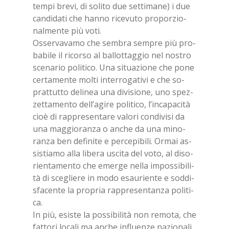
tem­pi bre­vi, di so­li­to due set­ti­ma­ne) i due
can­di­da­ti che han­no ri­ce­vu­to pro­por­zio­
nal­men­te più voti.
Os­ser­va­va­mo che sem­bra sem­pre più pro­
ba­bi­le il ri­cor­so al bal­lot­tag­gio nel no­stro
sce­na­rio po­li­ti­co. Una si­tua­zio­ne che pone
cer­ta­men­te mol­ti in­ter­ro­ga­ti­vi e che so­
prat­tut­to de­li­nea una di­vi­sio­ne, uno spez­
zet­ta­men­to del­l’a­gi­re po­li­ti­co, l’in­ca­pa­ci­tà
cioè di rap­pre­sen­ta­re va­lo­ri con­di­vi­si da
una mag­gio­ran­za o an­che da una mi­no­
ran­za ben de­fi­ni­te e per­ce­pi­bi­li. Or­mai as­
si­stia­mo alla li­be­ra usci­ta del voto, al di­so­
rien­ta­men­to che emer­ge nel­la im­pos­si­bi­li­
tà di sce­glie­re in modo esau­rien­te e sod­di­
sfa­cen­te la pro­pria rap­pre­sen­tan­za po­li­ti­
ca.
In più, esi­ste la pos­si­bi­li­tà non re­mo­ta, che
fat­to­ri lo­ca­li ma an­che in­fluen­ze na­zio­na­li,