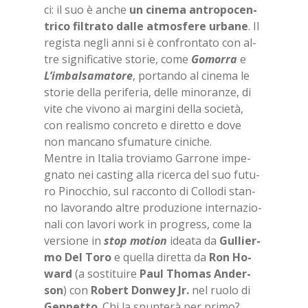
ci: il suo è an­che
un ci­ne­ma an­tro­po­cen­
tri­co fil­tra­to dal­le at­mo­sfe­re ur­ba­ne
. Il
re­gi­sta ne­gli anni si è con­fron­ta­to con al­
tre si­gni­fi­ca­ti­ve sto­rie, come
Go­mor­ra
e
L’im­bal­sa­ma­to­re
, por­tan­do al ci­ne­ma le
sto­rie del­la pe­ri­fe­ria, del­le mi­no­ran­ze, di
vite che vi­vo­no ai mar­gi­ni del­la so­cie­tà,
con rea­li­smo con­cre­to e di­ret­to e dove
non man­ca­no sfu­ma­tu­re ci­ni­che.
Men­tre in Ita­lia tro­via­mo Gar­ro­ne im­pe­
gna­to nei ca­sting alla ri­cer­ca del suo fu­tu­
ro Pi­noc­chio, sul rac­con­to di Col­lo­di stan­
no la­vo­ran­do al­tre pro­du­zio­ne in­ter­na­zio­
na­li con la­vo­ri work in pro­gress, come la
ver­sio­ne in
stop mo­tion
idea­ta da
Gul­lier­
mo Del Toro
e quel­la di­ret­ta da
Ron Ho­
ward
(a so­sti­tui­re
Paul Tho­mas An­der­
son
) con
Ro­bert Do­n­wey Jr.
nel ruo­lo di
Gep­pet­to
. Chi la spun­te­rà per pri­mo?