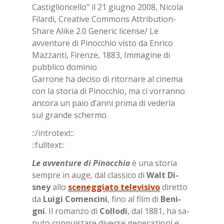
Gar­ro­ne ha de­ci­so di ri­tor­na­re al ci­ne­ma
con la sto­ria di Pi­noc­chio, ma ci vor­ran­no
an­co­ra un paio d’an­ni pri­ma di ve­der­la
sul gran­de scher­mo.
::/in­tro­text::
::full­text::
Le av­ven­tu­re di Pi­noc­chio
è una sto­ria
sem­pre in auge, dal clas­si­co di
Walt Di­
sney
allo
sce­neg­gia­to te­le­vi­si­vo
di­ret­to
da
Lui­gi Co­men­ci­ni
, fino al film di
Be­ni­
gni
. Il ro­man­zo di
Col­lo­di
, dal 1881, ha sa­
pu­to con­qui­sta­re di­ver­se ge­ne­ra­zio­ni e