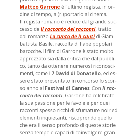
Mat­teo Gar­ro­ne
è l’ul­ti­mo re­gi­sta, in or­
di­ne di tem­po, a (ri)por­tar­lo al ci­ne­ma.
Il re­gi­sta ro­ma­no è re­du­ce dal gran­de suc­
ces­so de
Il rac­con­to dei rac­con­ti
, trat­to
dal ro­man­zo
Lo cun­to de li cun­ti
di Giam­
bat­ti­sta Ba­si­le, rac­col­ta di fia­be po­po­la­ri
ba­roc­che. Il film di Gar­ro­ne è sta­to mol­to
ap­prez­za­to sia dal­la cri­ti­ca che dal pub­bli­
co, tan­to da ot­te­ne­re nu­me­ro­si ri­co­no­sci­
men­ti, come i
7 Da­vid di Do­na­tel­lo
, ed es­
se­re sta­to pre­sen­ta­to in con­cor­so lo scor­
so anno al
Fe­sti­val di Can­nes
. Con
Il rac­
con­to dei rac­con­ti
, Gar­ro­ne ha ce­le­bra­to
la sua pas­sio­ne per le fa­vo­le e per quei
rac­con­ti spes­so ric­chi di sfu­ma­tu­re noir ed
ele­men­ti in­quie­tan­ti, ri­sco­pren­do quel­lo
che era il sen­so pro­fon­do di que­ste sto­rie
sen­za tem­po e ca­pa­ci di coin­vol­ge­re gran­