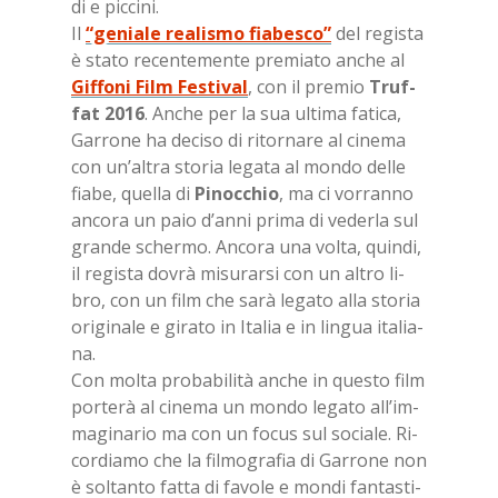
di e pic­ci­ni.
Il
“geniale realismo fiabesco”
del re­gi­sta
è sta­to re­cen­te­men­te pre­mia­to an­che al
Gif­fo­ni Film Fe­sti­val
, con il pre­mio
Truf­
fat 2016
. An­che per la sua ul­ti­ma fa­ti­ca,
Gar­ro­ne ha de­ci­so di ri­tor­na­re al ci­ne­ma
con un’al­tra sto­ria le­ga­ta al mon­do del­le
fia­be, quel­la di
Pi­noc­chio
, ma ci vor­ran­no
an­co­ra un paio d’an­ni pri­ma di ve­der­la sul
gran­de scher­mo. An­co­ra una vol­ta, quin­di,
il re­gi­sta do­vrà mi­su­rar­si con un al­tro li­
bro, con un film che sarà le­ga­to alla sto­ria
ori­gi­na­le e gi­ra­to in Ita­lia e in lin­gua ita­lia­
na.
Con mol­ta pro­ba­bi­li­tà an­che in que­sto film
por­te­rà al ci­ne­ma un mon­do le­ga­to al­l’im­
ma­gi­na­rio ma con un fo­cus sul so­cia­le. Ri­
cor­dia­mo che la fil­mo­gra­fia di Gar­ro­ne non
è sol­tan­to fat­ta di fa­vo­le e mon­di fan­ta­sti­