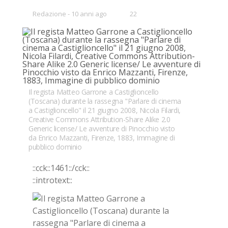
•
Redazione
10 anni ago
22
Bookmarks:
Il regista Matteo Garrone a Castiglioncello
(Toscana) durante la rassegna "Parlare di cinema
a Castiglioncello" il 21 giugno 2008, Nicola Filardi,
Creative Commons Attribution-Share Alike 2.0
Generic license/ Le avventure di Pinocchio visto
da Enrico Mazzanti, Firenze, 1883, Immagine di
pubblico dominio
::cck::1461::/​cck::
::in­tro­text::