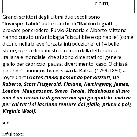
e altri)
Grandi scrittori degli ultimi due secoli sono
“
Insospettabili
” autori anche di “
Racconti gialli
”,
provare per credere. Fulvio Gianaria e Alberto Mittone
hanno curato un’antologia “discutibile e opinabile” (come
dicono nella breve forzata introduzione) di 14 belle
storie, opera di nomi straordinari della letteratura
italiana e mondiale, che si sono cimentati col genere
giallo per capriccio, pausa, divertimento, caso. O chissà
perché. Comunque bene. Si va da Balzac (1799-1850) a
Joyce Carol
Oates (1938) passando per Buzzati, De
Roberto, Scott Fitzgerald, Flaiano, Hemingway, James,
London, Maupassant, Svevo, Twain, Wodehouse (il suo
non è un racconto di genere ma spiega qualche motivo
per cui tutti si lasciano tentare dal giallo, prima o poi),
Virginia Woolf.
v.c.
::/fulltext::