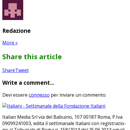
Redazione
More
»
Share this article
Share
Pin
Send
Share
Tweet
on
on
with
Write a comment...
Google+
Pinterest
WhatsApp
Devi essere
connesso
per inviare un commento.
Ita­lian Me­dia Srl via del Ba­bui­no, 107 00187 Roma, P.Iva
09099241003, edi­ta il set­ti­ma­na­le Ita­lia­ni con re­gi­stra­zio­
ne al Tri­bu­na­le di Roma n. 158/​2013 del 25.06.2013 email: