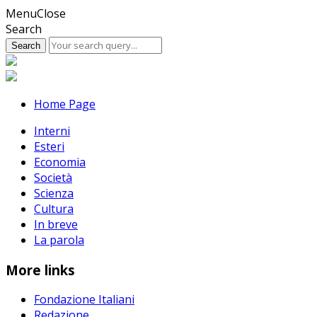
Skip
Menu
Close
to
Search
content
Home Page
Interni
Esteri
Economia
Società
Scienza
Cultura
In breve
La parola
More links
Fondazione Italiani
Redazione