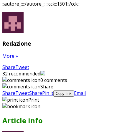
::autore_::::/autore_::
::cck::1501::/cck::
Redazione
More
»
Share
Pin
Send
Share
Tweet
on
on
with
32
recommended
Google+
Pinterest
WhatsApp
0 comments
Share
Share
Tweet
Share
Pin it
Email
Copy link
Print
Article info