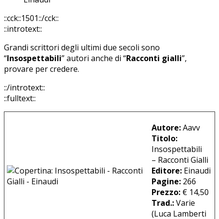
::cck::1501::/cck::
::introtext::
Grandi scrittori degli ultimi due secoli sono
“
Insospettabili
” autori anche di “
Racconti gialli
”,
provare per credere.
::/introtext::
::fulltext::
Autore:
Aavv
Titolo:
Insospettabili
– Racconti Gialli
Editore:
Einaudi
Pagine:
266
Prezzo:
€ 14,50
Trad.:
Varie
(Luca Lamberti