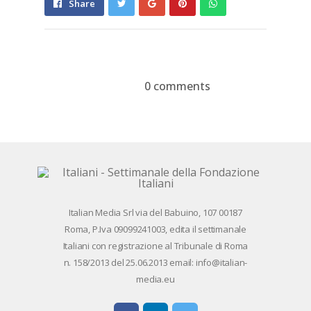
Share
Pin
Send
Share
on
on
with
Google+
Pinterest
WhatsApp
0 comments
Devi essere
connesso
per inviare un
commento.
Ita­lian Me­dia Srl via del Ba­bui­no, 107 00187
Roma, P.Iva 09099241003, edi­ta il set­ti­ma­na­le
Ita­lia­ni con re­gi­stra­zio­ne al Tri­bu­na­le di Roma
n. 158/​2013 del 25.06.2013 email: info@ita­lian­
me­dia.eu