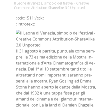
Il Leone di Venezia, simbolo del festival - Creative
Commons Attribution-ShareAlike 3.0 Unported
::cck::1511::/​cck::
::in­tro­text::
Il 31 ago­sto è par­ti­ta, pun­tua­le come sem­
pre, la 73 esi­ma edi­zio­ne del­la Mo­stra In­
ter­na­zio­na­le d’Ar­te Ci­ne­ma­to­gra­fi­ca di Ve­
ne­zia. Dal 1° al 10 set­tem­bre tan­ti ti­to­li e
al­tret­tan­ti nomi im­por­tan­ti sa­ran­no pre­
sen­ti alla mo­stra. Ryan Go­sling ed Emma
Sto­ne han­no aper­to le dan­ze del­la Mo­stra,
che dal 1932 è una tap­pa fis­sa per gli
aman­ti del ci­ne­ma e del gla­mour in­ter­na­
zio­na­le, con La la land di Da­mien Cha­zel­le.