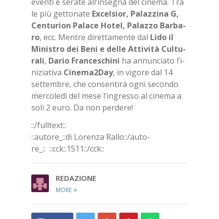
even­ti e se­ra­te al­l’in­se­gna del ci­ne­ma. Tra
le più get­to­na­te
Ex­cel­sior, Pa­laz­zi­na G,
Cen­tu­rion Pa­la­ce Ho­tel, Pa­laz­zo Bar­ba­
ro
, ecc. Men­tre di­ret­ta­men­te dal
Lido il
Mi­ni­stro dei Beni e del­le At­ti­vi­tà Cul­tu­
ra­li
,
Da­rio Fran­ce­schi­ni
ha an­nun­cia­to l’i­
ni­zia­ti­va
Ci­ne­ma2­Day
, in vi­go­re dal 14
set­tem­bre, che con­sen­ti­rà ogni se­con­do
mer­co­le­dì del mese l’in­gres­so al ci­ne­ma a
soli 2 euro. Da non per­de­re!
::/full­text::
::au­to­re_::di Lo­ren­za Ral­lo::/​au­to­
re_::
::cck::1511::/​cck::
RE­DA­ZIO­NE
»
MORE