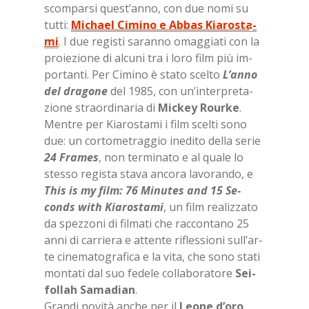
scom­par­si que­st’an­no, con due nomi su
tut­ti:
Mi­chael Ci­mi­no e Ab­bas Kia­ro­sta­
mi
. I due re­gi­sti sa­ran­no omag­gia­ti con la
pro­ie­zio­ne di al­cu­ni tra i loro film più im­
por­tan­ti. Per Ci­mi­no è sta­to scel­to
L’an­no
del dra­go­ne
del 1985, con un’in­ter­pre­ta­
zio­ne straor­di­na­ria di
Mic­key Rour­ke
.
Men­tre per Kia­ro­sta­mi i film scel­ti sono
due: un cor­to­me­trag­gio ine­di­to del­la se­rie
24 Fra­mes
, non ter­mi­na­to e al qua­le lo
stes­so re­gi­sta sta­va an­co­ra la­vo­ran­do, e
This is my film: 76 Mi­nu­tes and 15 Se­
conds with Kia­ro­sta­mi
, un film rea­liz­za­to
da spez­zo­ni di fil­ma­ti che rac­con­ta­no 25
anni di car­rie­ra e at­ten­te ri­fles­sio­ni sul­l’ar­
te ci­ne­ma­to­gra­fi­ca e la vita, che sono sta­ti
mon­ta­ti dal suo fe­de­le col­la­bo­ra­to­re
Sei­
fol­lah Sa­ma­dian
.
Gran­di no­vi­tà an­che per il
Leo­ne d’o­ro