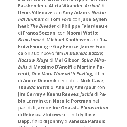
Fas­sben­der
e
Ali­cia Vi­kan­der
;
Ar­ri­val
di
De­nis Vil­le­nu­ve
con
Amy Adams
;
Noc­tur­
nal Ani­mals
di
Tom
Ford
con
Jake Gyl­le­n­
haal
;
The Blee­der
di
Phi­lip­pe Fa­lar­deau
e
di
Fran­ca Soz­za­ni
con
Nao­mi Watts
;
Brim­sto­ne
di
Mi­chael Koo­lho­ven
con
Da­
ko­ta Fan­ning
e
Guy Pear­ce
;
Ja­mes Fran­
co
e il suo nuo­vo film
In Du­bious Bat­tle
;
Hac­saw Rid­ge
di
Mel Gib­son
;
Spi­ra Mi­ra­
bi­lis
di
Mas­si­mo D’A­nol­fi
e
Mar­ti­na Pa­
ren­ti
;
One More Time with Fee­ling
, il film
di
An­dre Do­mi­nik
de­di­ca­to a
Nick Cave
;
The Bad Bat­ch
di
Ana Lily Amir­pour
con
Jim Car­rey
e
Kea­nu Ree­ves
;
Jac­kie
di
Pa­
blo Lar­rain
con
Na­ta­lie Port­man
nei
pan­ni di
Jac­que­li­ne Onas­sis
;
Pla­ne­ta­rium
di
Re­bec­ca Zlo­to­w­ski
con
Lily Rose
Depp
, fi­glia di
John­ny
e
Va­nes­sa Pa­ra­dis