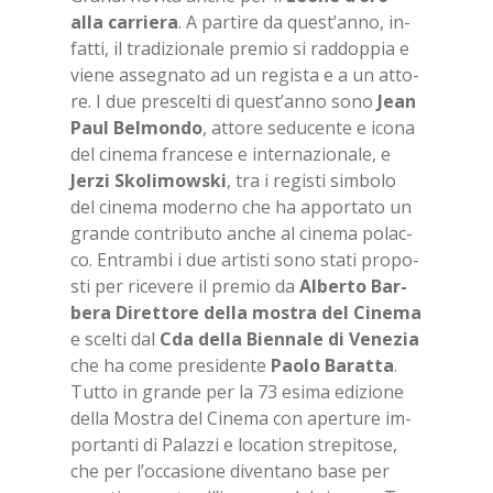
alla car­rie­ra
. A par­ti­re da que­st’an­no, in­
fat­ti, il tra­di­zio­na­le pre­mio si rad­dop­pia e
vie­ne as­se­gna­to ad un re­gi­sta e a un at­to­
re. I due pre­scel­ti di que­st’an­no sono
Jean
Paul Bel­mon­do
, at­to­re se­du­cen­te e ico­na
del ci­ne­ma fran­ce­se e in­ter­na­zio­na­le, e
Jer­zi Sko­li­mo­w­ski
, tra i re­gi­sti sim­bo­lo
del ci­ne­ma mo­der­no che ha ap­por­ta­to un
gran­de con­tri­bu­to an­che al ci­ne­ma po­lac­
co. En­tram­bi i due ar­ti­sti sono sta­ti pro­po­
sti per ri­ce­ve­re il pre­mio da
Al­ber­to Bar­
be­ra Di­ret­to­re del­la mo­stra del Ci­ne­ma
e scel­ti dal
Cda del­la Bien­na­le di Ve­ne­zia
che ha come pre­si­den­te
Pao­lo Ba­rat­ta
.
Tut­to in gran­de per la 73 esi­ma edi­zio­ne
del­la Mo­stra del Ci­ne­ma con aper­tu­re im­
por­tan­ti di Pa­laz­zi e lo­ca­tion stre­pi­to­se,
che per l’oc­ca­sio­ne di­ven­ta­no base per