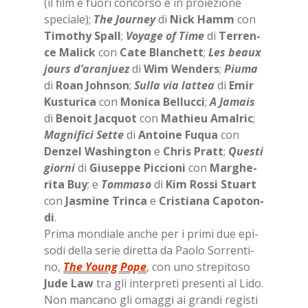
(il film è fuo­ri con­cor­so e in pro­ie­zio­ne
spe­cia­le);
The Jour­ney
di
Nick Hamm
con
Ti­mo­thy Spall
;
Voya­ge of Time
di
Ter­ren­
ce Ma­lick
con
Cate Blan­chett
;
Les beaux
jours d’a­ra­n­juez
di
Wim Wen­ders
;
Piu­ma
di
Roan John­son
;
Sul­la via lat­tea
di
Emir
Ku­stu­ri­ca
con
Mo­ni­ca Bel­luc­ci
;
A Ja­mais
di
Be­noit Jac­quot
con
Ma­thieu Amal­ric
;
Ma­gni­fi­ci Set­te
di
An­toi­ne Fu­qua
con
Den­zel Wa­shing­ton
e
Chris Pratt
;
Que­sti
gior­ni
di
Giu­sep­pe Pic­cio­ni
con
Mar­ghe­
ri­ta Buy
; e
Tom­ma­so
di
Kim Ros­si Stuart
con
Ja­smi­ne Trin­ca
e
Cri­stia­na Ca­po­ton­
di
.
Pri­ma mon­dia­le an­che per i pri­mi due epi­
so­di del­la se­rie di­ret­ta da Pao­lo Sor­ren­ti­
no,
The Young Pope
, con uno stre­pi­to­so
Jude Law
tra gli in­ter­pre­ti pre­sen­ti al Lido.
Non man­ca­no gli omag­gi ai gran­di re­gi­sti