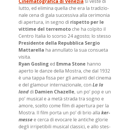
Cinematografica di Venezia
si ve­ste di
lut­to, ed eli­mi­na quel­la che era la tra­di­zio­
na­le cena di gala suc­ces­si­va alla ce­ri­mo­nia
di aper­tu­ra, in se­gno di
ri­spet­to per le
vit­ti­me del ter­re­mo­to
che ha col­pi­to il
Cen­tro Ita­lia lo scor­so 24 ago­sto; lo stes­so
Pre­si­den­te del­la Re­pub­bli­ca Ser­gio
Mat­ta­rel­la
ha an­nul­la­to la sua con­sue­ta
vi­si­ta.
Ryan Go­sling
ed
Emma Sto­ne
han­no
aper­to le dan­ze del­la Mo­stra, che dal 1932
è una tap­pa fis­sa per gli aman­ti del ci­ne­ma
e del gla­mour in­ter­na­zio­na­le, con
La la
land
di
Da­mien Cha­zel­le
, un po’ pop e un
po’ mu­si­cal e a metà stra­da tra so­gno e
amo­re, scel­to come film di aper­tu­ra per la
Mo­stra. Il film por­ta un po’ di brio alla
ker­
mes­se
e cer­ca di evo­ca­re le an­ti­che glo­rie
de­gli ir­ri­pe­ti­bi­li mu­si­cal clas­si­ci, e allo stes­