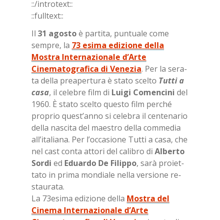
::/in­tro­text::
::full­text::
Il
31 ago­sto
è par­ti­ta, pun­tua­le come
sem­pre, la
73 esima edizione della
Mostra Internazionale d’Arte
Cinematografica di Venezia
. Per la se­ra­
ta del­la pre­a­per­tu­ra è sta­to scel­to
Tut­ti a
casa
, il ce­le­bre film di
Lui­gi Co­men­ci­ni
del
1960. È sta­to scel­to que­sto film per­ché
pro­prio que­st’an­no si ce­le­bra il cen­te­na­rio
del­la na­sci­ta del mae­stro del­la com­me­dia
al­l’i­ta­lia­na. Per l’oc­ca­sio­ne Tut­ti a casa, che
nel cast con­ta at­to­ri del ca­li­bro di
Al­ber­to
Sor­di
ed
Eduar­do De Fi­lip­po
, sarà pro­iet­
ta­to in pri­ma mon­dia­le nel­la ver­sio­ne re­
stau­ra­ta.
La 73e­si­ma edi­zio­ne del­la
Mostra del
Cinema Internazionale d’Arte