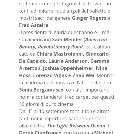
so tem­po i due pro­ta­go­ni­sti si tro­va­no in­
ten­ti ad imi­ta­re i due an­ge­li del bal­let­to e
mo­stri sa­cri del ge­ne­re
Gin­ger Ro­gers
e
Fred Astai­re
.
Il pre­si­den­te di giu­ria que­st’an­no è il re­gi­
sta ame­ri­ca­no
Sam Men­des
(
Ame­ri­can
Beau­ty, Re­vo­lu­tio­na­ry Road,
ecc.), af­fian­
ca­to da
Chia­ra Ma­stro­ian­ni, Gian­car­lo
De Ca­tal­do, Lau­rie An­der­son, Gem­ma
Ar­ter­ton, Jo­shua Op­pe­n­hei­mer, Nina
Hoss, Lo­ren­zo Vi­gas e Zhao Wei
. Men­tre
la ma­dri­na del­la mo­stra è l’at­tri­ce ita­lia­na
So­nia Ber­ga­ma­sco,
con al­tri im­por­tan­ti
nomi a con­ten­der­si il red car­pet per que­sti
10 gior­ni di puro ci­ne­ma.
Dal 1° al 10 set­tem­bre tan­ti ti­to­li e al­tret­
tan­ti nomi im­por­tan­ti sa­ran­no pre­sen­ti
alla mo­stra
: The Light Bet­ween Ocean
di
De­rek Cian­fran­ce
, con la cop­pia
Mi­chael