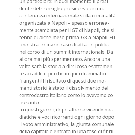
un par­ti­co­la­re: in quel mo­men­to il pre­si­
den­te del Con­si­glio pre­sie­de­va un una
con­fe­ren­za in­ter­na­zio­na­le sul­la cri­mi­na­li­tà
or­ga­niz­za­ta a Na­po­li – spes­so er­ro­nea­
men­te scam­bia­ta per il G7 di Na­po­li, che si
ten­ne qual­che mese pri­ma. G8 a Na­po­li. Fu
uno straor­di­na­rio caso di at­tac­co po­li­ti­co
nel cor­so di un sum­mit in­ter­na­zio­na­le. Da
al­lo­ra mai più spe­ri­men­ta­to. An­co­ra una
vol­ta sarà la sto­ria a dir­ci cosa esat­ta­men­
te ac­cad­de e per­ché in quei dram­ma­ti­ci
fran­gen­ti! Il ri­sul­ta­to di que­sti due mo­
men­ti sto­ri­ci è sta­to il dis­sol­vi­men­to del
cen­tro­de­stra ita­lia­no come lo ave­va­mo co­
no­sciu­to.
In que­sti gior­ni, dopo al­ter­ne vi­cen­de me­
dia­ti­che e voci ri­cor­ren­ti ogni gior­no dopo
il voto am­mi­ni­stra­ti­vo, la giun­ta co­mu­na­le
del­la ca­pi­ta­le è en­tra­ta in una fase di fi­bril­