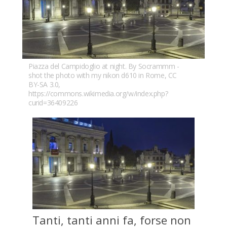
Piazza del Campidoglio at night. By Socrammm -
shot the photo with my nikon d610 in Rome, CC
BY-SA 3.0,
https://commons.wikimedia.org/w/index.php?
curid=36409226
Tan­ti, tan­ti anni fa, for­se non