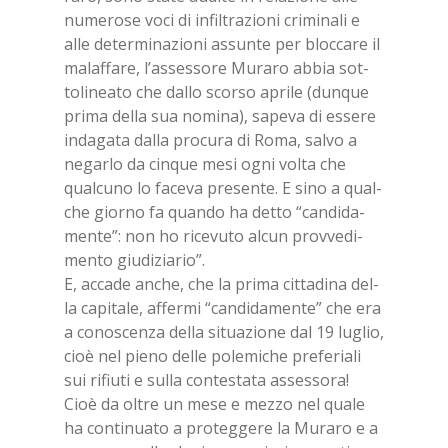
nu­me­ro­se voci di in­fil­tra­zio­ni cri­mi­na­li e
alle de­ter­mi­na­zio­ni as­sun­te per bloc­ca­re il
ma­laf­fa­re, l’as­ses­so­re Mu­ra­ro ab­bia sot­
to­li­nea­to che dal­lo scor­so apri­le (dun­que
pri­ma del­la sua no­mi­na), sa­pe­va di es­se­re
in­da­ga­ta dal­la pro­cu­ra di Roma, sal­vo a
ne­gar­lo da cin­que mesi ogni vol­ta che
qual­cu­no lo fa­ce­va pre­sen­te. E sino a qual­
che gior­no fa quan­do ha det­to “can­di­da­
men­te”: non ho ri­ce­vu­to al­cun prov­ve­di­
men­to giu­di­zia­rio”.
E, ac­ca­de an­che, che la pri­ma cit­ta­di­na del­
la ca­pi­ta­le, af­fer­mi “can­di­da­men­te” che era
a co­no­scen­za del­la si­tua­zio­ne dal 19 lu­glio,
cioè nel pie­no del­le po­le­mi­che pre­fe­ria­li
sui ri­fiu­ti e sul­la con­te­sta­ta as­ses­so­ra!
Cioè da ol­tre un mese e mez­zo nel qua­le
ha con­ti­nua­to a pro­teg­ge­re la Mu­ra­ro e a