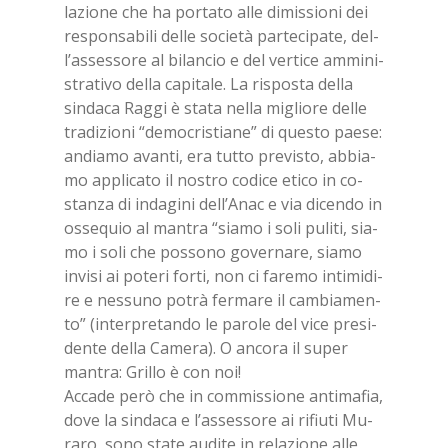
la­zio­ne che ha por­ta­to alle di­mis­sio­ni dei
re­spon­sa­bi­li del­le so­cie­tà par­te­ci­pa­te, del­
l’as­ses­so­re al bi­lan­cio e del ver­ti­ce am­mi­ni­
stra­ti­vo del­la ca­pi­ta­le. La ri­spo­sta del­la
sin­da­ca Rag­gi è sta­ta nel­la mi­glio­re del­le
tra­di­zio­ni “de­mo­cri­stia­ne” di que­sto pae­se:
an­dia­mo avan­ti, era tut­to pre­vi­sto, ab­bia­
mo ap­pli­ca­to il no­stro co­di­ce eti­co in co­
stan­za di in­da­gi­ni del­l’A­nac e via di­cen­do in
os­se­quio al man­tra “sia­mo i soli pu­li­ti, sia­
mo i soli che pos­so­no go­ver­na­re, sia­mo
in­vi­si ai po­te­ri for­ti, non ci fa­re­mo in­ti­mi­di­
re e nes­su­no po­trà fer­ma­re il cam­bia­men­
to” (in­ter­pre­tan­do le pa­ro­le del vice pre­si­
den­te del­la Ca­me­ra). O an­co­ra il su­per
man­tra: Gril­lo è con noi!
Ac­ca­de però che in com­mis­sio­ne an­ti­ma­fia,
dove la sin­da­ca e l’as­ses­so­re ai ri­fiu­ti Mu­
ra­ro, sono sta­te au­di­te in re­la­zio­ne alle