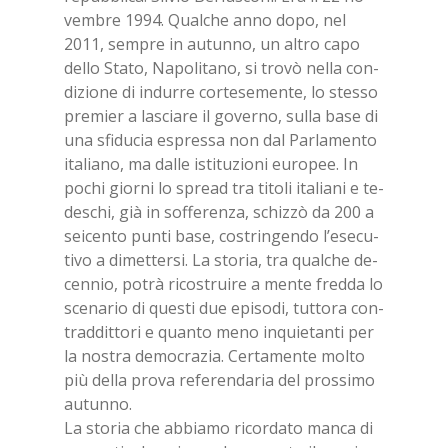
vem­bre 1994. Qual­che anno dopo, nel
2011, sem­pre in au­tun­no, un al­tro capo
del­lo Sta­to, Na­po­li­ta­no, si tro­vò nel­la con­
di­zio­ne di in­dur­re cor­te­se­men­te, lo stes­so
pre­mier a la­scia­re il go­ver­no, sul­la base di
una sfi­du­cia espres­sa non dal Par­la­men­to
ita­lia­no, ma dal­le isti­tu­zio­ni eu­ro­pee. In
po­chi gior­ni lo spread tra ti­to­li ita­lia­ni e te­
de­schi, già in sof­fe­ren­za, schiz­zò da 200 a
sei­cen­to pun­ti base, co­strin­gen­do l’e­se­cu­
ti­vo a di­met­ter­si. La sto­ria, tra qual­che de­
cen­nio, po­trà ri­co­strui­re a men­te fred­da lo
sce­na­rio di que­sti due epi­so­di, tut­to­ra con­
trad­dit­to­ri e quan­to meno in­quie­tan­ti per
la no­stra de­mo­cra­zia. Cer­ta­men­te mol­to
più del­la pro­va re­fe­ren­da­ria del pros­si­mo
au­tun­no.
La sto­ria che ab­bia­mo ri­cor­da­to man­ca di