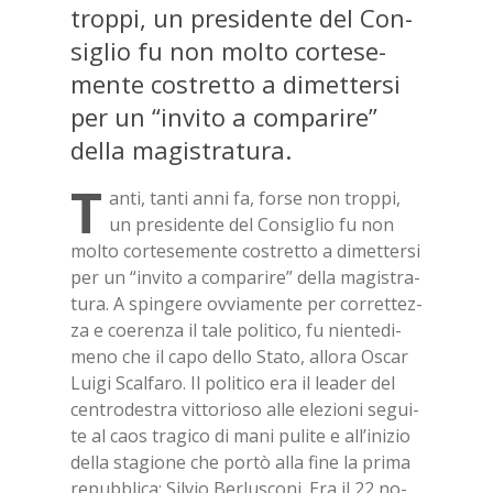
trop­pi, un pre­si­den­te del Con­
si­glio fu non mol­to cor­te­se­
men­te co­stret­to a di­met­ter­si
per un “in­vi­to a com­pa­ri­re”
del­la ma­gi­stra­tu­ra.
T
an­ti, tan­ti anni fa, for­se non trop­pi,
un pre­si­den­te del Con­si­glio fu non
mol­to cor­te­se­men­te co­stret­to a di­met­ter­si
per un “in­vi­to a com­pa­ri­re” del­la ma­gi­stra­
tu­ra. A spin­ge­re ov­via­men­te per cor­ret­tez­
za e coe­ren­za il tale po­li­ti­co, fu nien­te­di­
me­no che il capo del­lo Sta­to, al­lo­ra Oscar
Lui­gi Scal­fa­ro. Il po­li­ti­co era il lea­der del
cen­tro­de­stra vit­to­rio­so alle ele­zio­ni se­gui­
te al caos tra­gi­co di mani pu­li­te e al­l’i­ni­zio
del­la sta­gio­ne che por­tò alla fine la pri­ma
re­pub­bli­ca: Sil­vio Ber­lu­sco­ni. Era il 22 no­