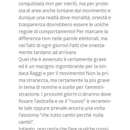
con­qui­sta­ta non per me­ri­ti, ma per pro­te­
sta di aree an­che lon­ta­ne dal mo­vi­men­to e
dun­que una real­tà dove mo­ra­li­tà, one­stà e
tra­spa­ren­za do­vreb­be­ro es­se­re le uni­che
re­go­le di com­por­ta­men­to! Per mar­ca­re la
dif­fe­ren­za non nel­le pa­ro­le elet­to­ra­li, ma
nei fat­ti di ogni gior­no! Fat­ti che one­sta­
men­te tar­da­no ad ar­ri­va­re.
Quel che è av­ve­nu­to è cer­ta­men­te gra­ve
ed è un ma­ci­gno in­gom­bran­te per la sin­
da­ca Rag­gi e per il mo­vi­men­to! Non la pri­
ma stra­nez­za, ma cer­ta­men­te la più gra­ve
in tema di no­mi­ne e scel­te per l’am­mi­ni­
stra­zio­ne. I pros­si­mi gior­ni ci di­ran­no dove
fis­sa­re l’a­sti­cel­la e se il “nuo­vo” è ve­ra­men­
te tale op­pu­re pre­va­le an­co­ra una vol­ta
l’as­sio­ma “che tut­to cam­bi per­ché nul­la
cam­bi”.
In­tan­to, non re­sta che fare qual­che con­si­