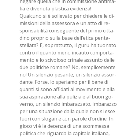
ne­ga­re quel­la che in com­mis­sio­ne an­ti­ma­
fia è di­ve­nu­ta pla­sti­ca evi­den­za!
Qual­cu­no si è sol­le­va­to per chie­de­re le di­
mis­sio­ni del­la as­ses­so­ra e un atto di re­
spon­sa­bi­li­tà con­se­guen­te del pri­mo cit­ta­
di­no pro­prio sul­la base del­l’e­ti­ca pen­ta­
stel­la­ta? E, so­prat­tut­to, il guru ha tuo­na­to
con­tro il quan­to meno in­cau­to com­por­ta­
men­to e lo sci­vo­lo­so cri­na­le as­sun­to dal­le
due po­li­ti­che ro­ma­ne? No, sem­pli­ce­men­te
no! Un si­len­zio pe­san­te, un si­len­zio as­sor­
dan­te. For­se, lo spe­ria­mo per il bene di
quan­ti si sono af­fi­da­ti al mo­vi­men­to e alla
sua aspi­ra­zio­ne alla pu­li­zia e al buon go­
ver­no, un si­len­zio im­ba­raz­za­to. Im­ba­raz­zo
per una si­tua­zio­ne dal­la qua­le non si esce
fuo­ri con slo­gan e con pa­ro­le d’or­di­ne: In
gio­co vi è la de­cen­za di una scom­mes­sa
po­li­ti­ca che ri­guar­da la ca­pi­ta­le ita­lia­na,