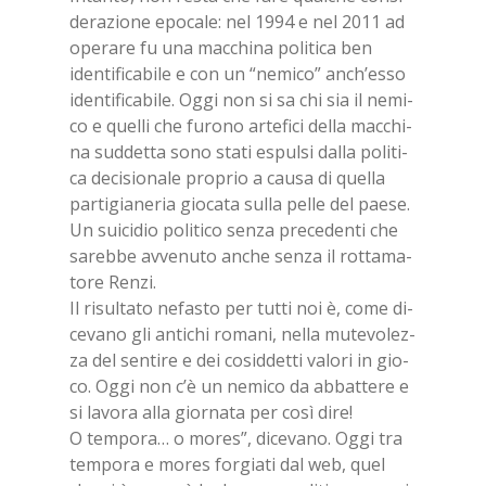
de­ra­zio­ne epo­ca­le: nel 1994 e nel 2011 ad
ope­ra­re fu una mac­chi­na po­li­ti­ca ben
iden­ti­fi­ca­bi­le e con un “ne­mi­co” an­ch’es­so
iden­ti­fi­ca­bi­le. Oggi non si sa chi sia il ne­mi­
co e quel­li che fu­ro­no ar­te­fi­ci del­la mac­chi­
na sud­det­ta sono sta­ti espul­si dal­la po­li­ti­
ca de­ci­sio­na­le pro­prio a cau­sa di quel­la
par­ti­gia­ne­ria gio­ca­ta sul­la pel­le del pae­se.
Un sui­ci­dio po­li­ti­co sen­za pre­ce­den­ti che
sa­reb­be av­ve­nu­to an­che sen­za il rot­ta­ma­
to­re Ren­zi.
Il ri­sul­ta­to ne­fa­sto per tut­ti noi è, come di­
ce­va­no gli an­ti­chi ro­ma­ni, nel­la mu­te­vo­lez­
za del sen­ti­re e dei co­sid­det­ti va­lo­ri in gio­
co. Oggi non c’è un ne­mi­co da ab­bat­te­re e
si la­vo­ra alla gior­na­ta per così dire!
O tem­po­ra… o mo­res”, di­ce­va­no. Oggi tra
tem­po­ra e mo­res for­gia­ti dal web, quel