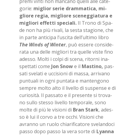
pre­mi vin­ti non man­ca­no quel­li alle ca­te­
go­rie:
mi­glior se­rie dram­ma­ti­ca, mi­
glio­re re­gia, mi­glio­re sce­neg­gia­tu­ra e
mi­glio­ri ef­fet­ti spe­cia­li.
Il Tro­no di Spa­
de non ha più ri­va­li, la se­sta sta­gio­ne, che
in par­te an­ti­ci­pa l’u­sci­ta del­l’ul­ti­mo li­bro
The Winds of Win­ter
, può es­se­re con­si­de­
ra­ta una del­le mi­glio­ri tra quel­le vi­ste fino
ades­so. Mol­ti i col­pi di sce­na, ri­tor­ni ina­
spet­ta­ti come
Jon Snow
e il
Ma­sti­no,
pas­
sa­ti sve­la­ti e uc­ci­sio­ni di mas­sa, ar­ri­va­no
pun­tua­li in ogni pun­ta­ta e man­ten­go­no
sem­pre mol­to alto il li­vel­lo di su­spen­se e di
cu­rio­si­tà. Il pas­sa­to e il pre­sen­te si tro­va­
no sul­lo stes­so li­vel­lo tem­po­ra­le, sono
mol­te di più le vi­sio­ni di
Bran Stark
, ades­
so è lui il cor­vo a tre oc­chi. Vi­sio­ni che
avran­no un ruo­lo chia­ri­fi­ca­to­re sve­lan­do­ci
pas­so dopo pas­so la vera sor­te di
Lyan­na