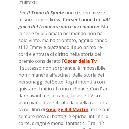
::full­text::
Per
Il Tro­no di Spa­de
non ci sono mez­ze
mi­su­re, come di­ce­va
Cer­sei Lan­ni­ster
:
«Al
gio­co del tro­no o si vin­ce o si muo­re»
. Ma
la se­rie tv più ama­ta nel mon­do non ha
solo vin­to, ma ha trion­fa­to, ag­giu­di­can­do­
si 12 Emmy e piaz­zan­do il suo pri­mo re­
cord è en­tra­ta di di­rit­to nel­la sto­ria del
pre­mio con­si­de­ra­to l’
Oscar del­la Tv
.
Il suc­ces­so non sor­pren­de, è im­pos­si­bi­le
non ri­ma­ne­re af­fa­sci­na­ti dal­la sto­ria dei
per­so­nag­gi dei Set­te Re­gni in­ten­ti a con­
qui­sta­re il mi­ti­co Tro­no di Spa­de. Con l’ an­
da­re avan­ti nel­la tra­ma, la se­rie TV si è
pian pia­no di­ver­si­fi­ca­ta da quel­la rac­con­ta­
ta nei li­bri di
Geor­ge R.R.Mar­tin
, ma è pur
sem­pre ric­ca di bat­ta­glie epi­che, in­tri­ghi di
cor­te, dra­ghi e mon­di fan­ta­sti­ci. Tra i 12