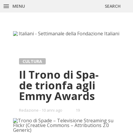
MENU
SEARCH
Skip
to
content
CULTURA
Il Tro­no di Spa­
de trion­fa agli
Emmy Awards
•
Redazione
10 anni ago
19
Bookmarks: