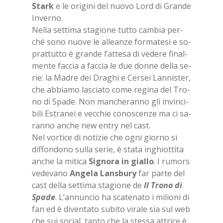
Stark
e le ori­gi­ni del nuo­vo Lord di Gran­de
In­ver­no.
Nel­la set­ti­ma sta­gio­ne tut­to cam­bia per­
ché sono nuo­ve le al­lean­ze for­ma­te­si e so­
prat­tut­to è gran­de l’at­te­sa di ve­de­re fi­nal­
men­te fac­cia a fac­cia le due don­ne del­la se­
rie: la Ma­dre dei Dra­ghi e Cer­sei Lan­ni­ster,
che ab­bia­mo la­scia­to come re­gi­na del Tro­
no di Spa­de. Non man­che­ran­no gli in­vin­ci­
bi­li Estra­nei e vec­chie co­no­scen­ze ma ci sa­
ran­no an­che new en­try nel cast.
Nel vor­ti­ce di no­ti­zie che ogni gior­no si
dif­fon­do­no sul­la se­rie, è sta­ta in­ghiot­ti­ta
an­che la mi­ti­ca
Si­gno­ra in gial­lo
. I ru­mors
ve­de­va­no
An­ge­la Lan­sbu­ry
far par­te del
cast del­la set­ti­ma sta­gio­ne de
Il Tro­no di
Spa­de
. L’an­nun­cio ha sca­te­na­to i mi­lio­ni di
fan ed è di­ven­ta­to su­bi­to vi­ra­le sia sul web
che sui so­cial, tan­to che la stes­sa at­tri­ce è