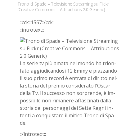
Trono di Spade – Televisione Streaming su Flickr
(Creative Commons – Attributions 2.0 Generic)
::cck::1557::/​cck::
::in­tro­text::
La se­rie tv più ama­ta nel mon­do ha trion­
fa­to ag­giu­di­can­do­si 12 Emmy e piaz­zan­do
il suo pri­mo re­cord è en­tra­ta di di­rit­to nel­
la sto­ria del pre­mio con­si­de­ra­to l’O­scar
del­la Tv. Il suc­ces­so non sor­pren­de, è im­
pos­si­bi­le non ri­ma­ne­re af­fa­sci­na­ti dal­la
sto­ria dei per­so­nag­gi dei Set­te Re­gni in­
ten­ti a con­qui­sta­re il mi­ti­co Tro­no di Spa­
de.
::/in­tro­text::