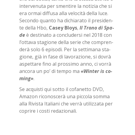
in­ter­ve­nu­ta per smen­ti­re la no­ti­zia che si
era or­mai dif­fu­sa alla ve­lo­ci­tà del­la luce.
Se­con­do quan­to ha di­chia­ra­to il pre­si­den­
te del­la Hbo,
Ca­sey Bloys
,
Il Tro­no di Spa­
de
è de­sti­na­to a con­clu­der­si nel 2018 con
l’ot­ta­va sta­gio­ne del­la se­rie che com­pren­
de­rà solo 6 epi­so­di. Per la set­ti­ma­na sta­
gio­ne, già in fase di la­vo­ra­zio­ne, si do­vrà
aspet­ta­re fino al pros­si­mo anno, ci vor­rà
an­co­ra un po’ di tem­po ma
«Win­ter is co­
ming»
.
Se ac­qui­sti qui sot­to il co­fa­net­to DVD,
Ama­zon ri­co­no­sce­rà una pic­co­la som­ma
alla Ri­vi­sta Ita­lia­ni che ver­rà uti­liz­za­ta per
co­pri­re i co­sti re­da­zio­na­li.