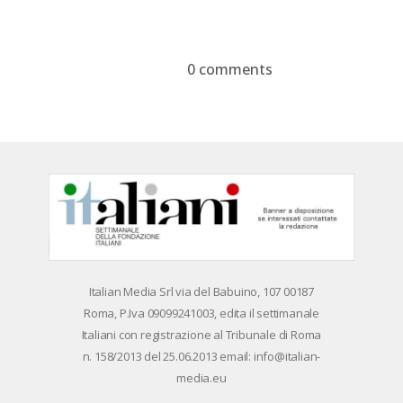
Google+
Pinterest
WhatsApp
0 comments
Devi essere
connesso
per inviare un
commento.
Ita­lian Me­dia Srl via del Ba­bui­no, 107 00187
Roma, P.Iva 09099241003, edi­ta il set­ti­ma­na­le
Ita­lia­ni con re­gi­stra­zio­ne al Tri­bu­na­le di Roma
n. 158/​2013 del 25.06.2013 email: info@ita­lian­
me­dia.eu