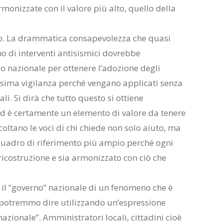
rmonizzate con il valore più alto, quello della
to. La drammatica consapevolezza che quasi
o di interventi antisismici dovrebbe
lo nazionale per ottenere l’adozione degli
ssima vigilanza perché vengano applicati senza
i. Si dirà che tutto questo si ottiene
ed è certamente un elemento di valore da tenere
coltano le voci di chi chiede non solo aiuto, ma
 quadro di riferimento più ampio perché ogni
a ricostruzione e sia armonizzato con ciò che
 il “governo” nazionale di un fenomeno che è
, potremmo dire utilizzando un’espressione
azionale”. Amministratori locali, cittadini cioè