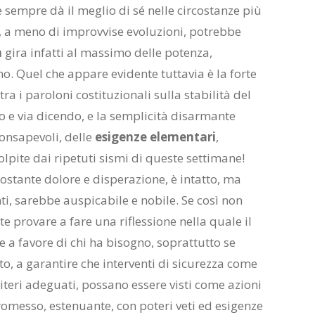
e sempre dà il meglio di sé nelle circostanze più
, a meno di improvvise evoluzioni, potrebbe
a
gira infatti al massimo delle potenza,
ano. Quel che appare evidente tuttavia è la forte
ra i paroloni costituzionali sulla stabilità del
co e via dicendo, e la semplicità disarmante
consapevoli, delle
esigenze elementari
,
olpite dai ripetuti sismi di queste settimane!
nostante dolore e disperazione, è intatto, ma
nti, sarebbe auspicabile e nobile. Se così non
 provare a fare una riflessione nella quale il
e a favore di chi ha bisogno, soprattutto se
ato, a garantire che interventi di sicurezza come
riteri adeguati, possano essere visti come azioni
messo, estenuante, con poteri veti ed esigenze