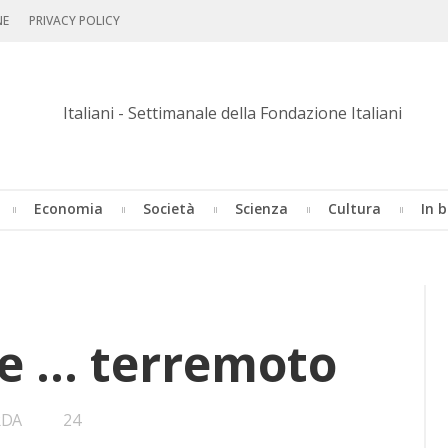
NE
PRIVACY POLICY
Economia
Società
Scienza
Cultura
In b
e … terremoto
•
RDA
24
Bookmarks: