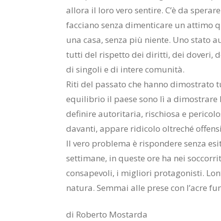
allora il loro vero sentire. C’è da sperar
facciano senza dimenticare un attimo qua
una casa, senza più niente. Uno stato a
tutti del rispetto dei diritti, dei doveri,
di singoli e di intere comunità.
Riti del passato che hanno dimostrato tut
equilibrio il paese sono lì a dimostrare
definire autoritaria, rischiosa e perico
davanti, appare ridicolo oltreché offensiv
Il vero problema è rispondere senza esit
settimane, in queste ore ha nei soccorrito
consapevoli, i migliori protagonisti. Lon
natura. Semmai alle prese con l’acre fumo 
di Roberto Mostarda