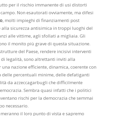
tto per il rischio immanente di usi distorti
n campo. Non esautorati ovviamente, ma difesi
to
, molti impieghi di finanziamenti post
e alla sicurezza antisimica in troppi luoghi del
i alle vittime, agli sfollati a migliaia. Gli
 sono il monito più grave di questa situazione.
strutture del Paese, rendere incisivi interventi
i legalità, sono altrettanti inviti alla
er una nazione efficiente, dinamica, coerente con
to delle percentuali minime, delle defatiganti
lità da azzeccagarbugli che difficilmente
mocrazia. Sembra quasi infatti che i politici
entano rischi per la democrazia che semmai
rpo necessario.
rimeranno il loro punto di vista e sapremo