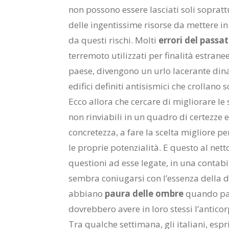
non possono essere lasciati soli soprattu
delle ingentissime risorse da mettere i
da questi rischi. Molti
errori del passa
terremoto utilizzati per finalità estrane
paese, divengono un urlo lacerante dinanz
edifici definiti antisismici che crollano
Ecco allora che cercare di migliorare le 
non rinviabili in un quadro di certezze e d
concretezza, a fare la scelta migliore p
le proprie potenzialità. E questo al net
questioni ad esse legate, in una contabi
sembra coniugarsi con l’essenza della de
abbiano
paura delle ombre
quando pav
dovrebbero avere in loro stessi l’antico
Tra qualche settimana, gli italiani, esp