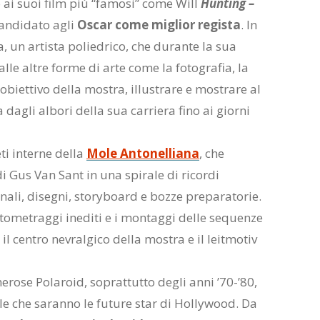
o ai suoi film più “famosi” come Will
Hunting –
 candidato agli
Oscar come miglior regista
. In
, un artista poliedrico, che durante la sua
lle altre forme di arte come la fotografia, la
’obiettivo della mostra, illustrare e mostrare al
a dagli albori della sua carriera fino ai giorni
ti interne della
Mole Antonelliana
, che
 di Gus Van Sant in una spirale di ricordi
inali, disegni, storyboard e bozze preparatorie.
tometraggi inediti e i montaggi delle sequenze
il centro nevralgico della mostra e il leitmotiv
merose Polaroid, soprattutto degli anni ’70-’80,
elle che saranno le future star di Hollywood. Da