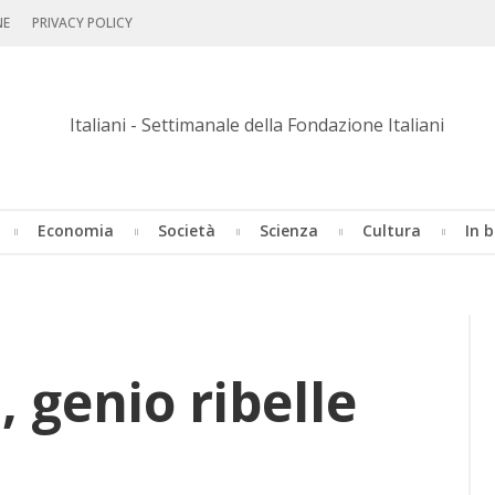
NE
PRIVACY POLICY
Economia
Società
Scienza
Cultura
In b
 genio ribelle