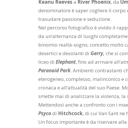
Keanu Reeves
a
River Phoenix
, da
Um
denominatore è saper cogliere il corpo 
trasudare passione e seduzione.
Nel percorso fotografico è vivido il rap
da un’alternanza di luoghi completament
binomio realtà-sogno, concetto molto ca
desertici e desolanti di
Gerry,
che si con
liceo di
Elephant
, fino ad arrivare all’a
Paranoid Park
. Ambienti contrastanti c
eterogeneo, complesso, malinconico e c
cronaca e all’attualità del suo Paese. Mo
smette mai di analizzare la violenza, la s
Mettendosi anche a confronto con i mae
Psyco
di
Hitchcock
, di cui Van Sant ne
Un focus importante è da riservare alla 