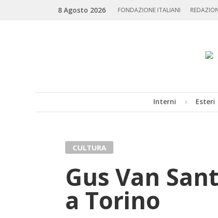
Skip
Search
8 Agosto 2026
to
FONDAZIONE ITALIANI
REDAZIO
content
Interni
Esteri
MENU
CULTURA
Gus Van Sant,
a Torino