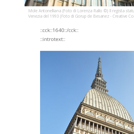
Mole Antonelliana (Foto di Lorenza Rallo ©) Il regista sta
Venezia del 1993 (Foto di Gorup de Besanez - Creative C
::cck::1640::/cck::
::introtext::