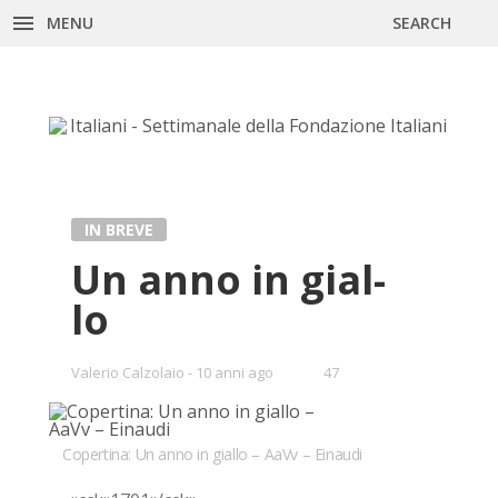
MENU
SEARCH
Skip
to
content
IN BREVE
Un anno in gial­
lo
•
Valerio Calzolaio
10 anni ago
47
Bookmarks:
Copertina: Un anno in giallo – AaVv – Einaudi