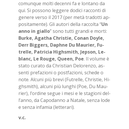
co­mun­que mol­ti de­cen­ni fa e lon­ta­no da
qui. Si pos­so­no leg­ge­re do­di­ci rac­con­ti di
ge­ne­re ver­so il 2017 (per metà tra­dot­ti ap­
po­si­ta­men­te). Gli au­to­ri del­la rac­col­ta “
Un
anno in gial­lo
” sono tut­ti gran­di e mor­ti:
Bur­ke, Aga­tha Chri­stie, Co­nan Doy­le,
Derr Big­gers, Da­ph­ne Du Mau­rier, Fu­
trel­le, Pa­tri­cia Hi­gh­smi­th, Jep­son, Le­
blanc, Le Rou­ge, Queen, Poe
. Il vo­lu­me è
sta­to cu­ra­to da Chri­stian De­lo­ren­zo, as­
sen­ti pre­fa­zio­ni o post­fa­zio­ni, sche­de o
note. Al­cu­ni più bre­vi (Fu­trel­le, Chri­stie, Hi­
gh­smi­th), al­cu­ni più lun­ghi (Poe, Du Mau­
rier), l’or­di­ne se­gue i mesi e le sta­gio­ni del­
l’an­no, da Ca­po­dan­no a Na­ta­le, sen­za lode
e sen­za in­fa­mia (let­te­ra­ri).
v.c.