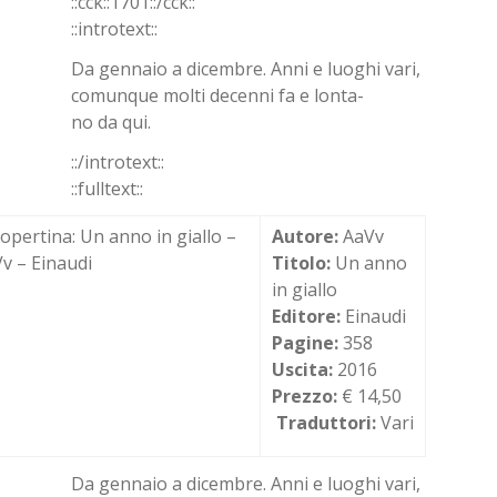
::cck::1701::/​cck::
::in­tro­text::
Da gen­na­io a di­cem­bre. Anni e luo­ghi vari,
co­mun­que mol­ti de­cen­ni fa e lon­ta­
no da qui.
::/in­tro­text::
::full­text::
Autore:
AaVv
Titolo:
Un anno
in giallo
Editore:
Einaudi
Pagine:
358
Uscita:
2016
Prezzo:
€ 14,50
Traduttori:
Vari
Da gen­na­io a di­cem­bre. Anni e luo­ghi vari,