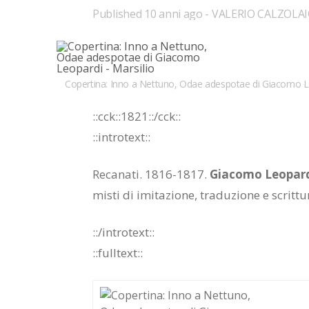
Published
10 anni ago
VALERIO CALZOLA
Copertina: Inno a Nettuno, Odae adespotae di Giacomo Le
::cck::1821::/​cck::
::in­tro­text::
Re­ca­na­ti. 1816-1817.
Gia­co­mo Leo­par­
mi­sti di imi­ta­zio­ne, tra­du­zio­ne e scrit­tu­
::/in­tro­text::
::full­text::