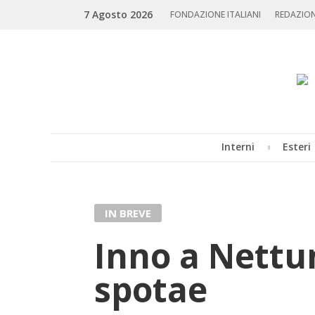
Skip
Search
7 Agosto 2026
to
FONDAZIONE ITALIANI
REDAZIO
content
Interni
Esteri
MENU
IN BREVE
Inno a Net­tu
spo­tae