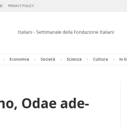
NE
PRIVACY POLICY
Economia
Società
Scienza
Cultura
In b
­no, Odae ade­