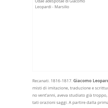
Re­ca­na­ti. 1816-1817.
Gia­co­mo Leo­par­
mi­sti di imi­ta­zio­ne, tra­du­zio­ne e scrit­
no ven­t’an­ni, ave­va stu­dia­to già trop­po, re
ta­ti ora­zio­ni sag­gi. A par­ti­re dal­la pri