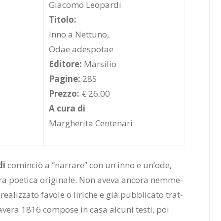
Giacomo Leopardi
Titolo:
Inno a Nettuno,
Odae adespotae
Editore:
Marsilio
Pagine:
285
Prezzo:
€ 26,00
A cura di
Margherita Centenari
di
co­min­ciò a “nar­ra­re” con un inno e un’o­de,
tu­ra poe­ti­ca ori­gi­na­le. Non ave­va an­co­ra nem­me­
a­liz­za­to fa­vo­le o li­ri­che e già pub­bli­ca­to trat­
­ma­ve­ra 1816 com­po­se in casa al­cu­ni te­sti, poi