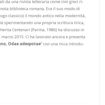
ti da una ri­vi­sta let­te­ra­ria come inni gre­ci ri­
’i­gno­ta bi­blio­te­ca ro­ma­na. Era il suo modo di
lo­lo­go clas­si­co) il mon­do an­ti­co nel­la mo­der­ni­tà,
, già spe­ri­men­tan­do una pro­pria scrit­tu­ra li­ri­ca,
­ghe­ri­ta Cen­te­na­ri (Par­ma, 1986) ha di­scus­so in
l mar­zo 2015. Ci ha la­vo­ra­to an­co­ra e pre­sen­ta
u­no, Odae ade­spo­tae
” con una ric­ca in­tro­du­