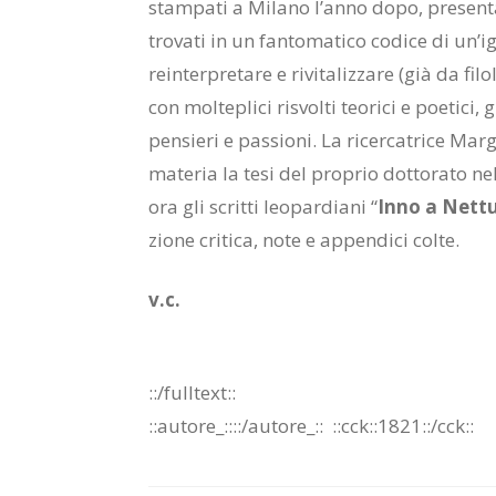
stam­pa­ti a Mi­la­no l’an­no dopo, pre­sen­ta­
tro­va­ti in un fan­to­ma­ti­co co­di­ce di un
rein­ter­pre­ta­re e ri­vi­ta­liz­za­re (già da fi­
con mol­te­pli­ci ri­svol­ti teo­ri­ci e poe­ti­ci
pen­sie­ri e pas­sio­ni. La ri­cer­ca­tri­ce Mar
ma­te­ria la tesi del pro­prio dot­to­ra­to ne
ora gli scrit­ti leo­par­dia­ni “
Inno a Net­t
zio­ne cri­ti­ca, note e ap­pen­di­ci col­te.
v.c.
::/full­text::
::au­to­re_::::/​au­to­re_::
::cck::1821::/​cck::