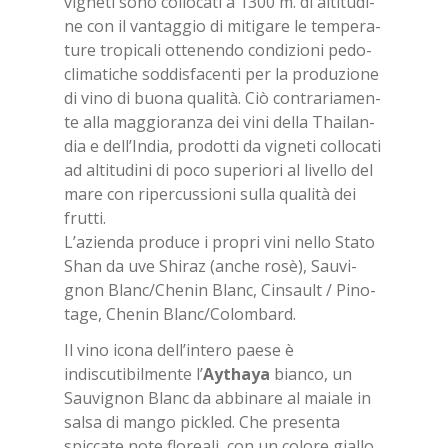
vi­gne­ti sono col­lo­ca­ti a 1300 m. di al­ti­tu­di­
ne con il van­tag­gio di mi­ti­ga­re le tem­pe­ra­
tu­re tro­pi­ca­li ot­te­nen­do con­di­zio­ni pe­do­
cli­ma­ti­che sod­di­sfa­cen­ti per la pro­du­zio­ne
di vino di buo­na qua­li­tà. Ciò con­tra­ria­men­
te alla mag­gio­ran­za dei vini del­la Thai­lan­
dia e del­l’In­dia, pro­dot­ti da vi­gne­ti col­lo­ca­ti
ad al­ti­tu­di­ni di poco su­pe­rio­ri al li­vel­lo del
mare con ri­per­cus­sio­ni sul­la qua­li­tà dei
frut­ti.
L’a­zien­da pro­du­ce i pro­pri vini nel­lo Sta­to
Shan da uve Shi­raz (an­che rosè), Sau­vi­
gnon Blanc/​Che­nin Blanc, Cin­sault / Pi­no­
ta­ge, Che­nin Blanc/​Co­lom­bard.
Il vino icona dell’intero paese è
indiscutibilmente l’
Ay­tha­ya
bianco, un
Sauvignon Blanc da abbinare al maiale in
salsa di mango pickled. Che presenta
spiccate note floreali, con un colore giallo