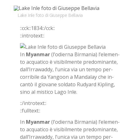
Bookmarks:
Lake Inle foto di Giuseppe Bellavia
::cck::1834::/​cck::
::in­tro­text::
In
Myan­mar
(l’o­dier­na Bir­ma­nia) l’e­le­men­
to ac­qua­ti­co è vi­si­bil­men­te pre­do­mi­nan­te,
dal­l’Ir­ra­wad­dy, l’u­ni­ca via un tem­po per­
cor­ri­bi­le da Yan­goon a Man­da­lay che in­
can­tò il gio­va­ne sol­da­to Ru­dyard Ki­pling,
sino al mi­sti­co Lago Inle.
::/in­tro­text::
::full­text::
In
Myan­mar
(l’o­dier­na Bir­ma­nia) l’e­le­men­
to ac­qua­ti­co è vi­si­bil­men­te pre­do­mi­nan­te,
dal­l’Ir­ra­wad­dy, l’u­ni­ca via un tem­po per­