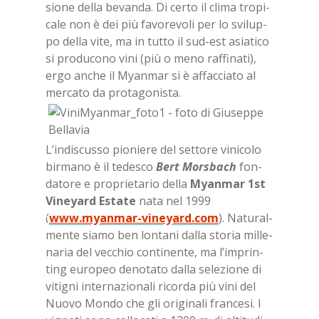
sio­ne del­la be­van­da. Di cer­to il cli­ma tro­pi­
ca­le non è dei più fa­vo­re­vo­li per lo svi­lup­
po del­la vite, ma in tut­to il sud-est asia­ti­co
si pro­du­co­no vini (più o meno raf­fi­na­ti),
ergo an­che il Myan­mar si è af­fac­cia­to al
mer­ca­to da pro­ta­go­ni­sta.
L’in­di­scus­so pio­nie­re del set­to­re vi­ni­co­lo
bir­ma­no è il te­de­sco
Bert Mor­sba­ch
fon­
da­to­re e pro­prie­ta­rio del­la
Myan­mar 1st
Vi­neyard Esta­te
nata nel 1999
(
www.myanmar-vineyard.com
). Na­tu­ral­
men­te sia­mo ben lon­ta­ni dal­la sto­ria mil­le­
na­ria del vec­chio con­ti­nen­te, ma l’im­prin­
ting eu­ro­peo de­no­ta­to dal­la se­le­zio­ne di
vi­ti­gni in­ter­na­zio­na­li ri­cor­da più vini del
Nuo­vo Mon­do che gli ori­gi­na­li fran­ce­si. I