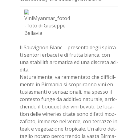
Il Sau­vi­gnon Blanc – pre­sen­ta de­gli spic­ca­
ti sen­to­ri er­ba­cei e di frut­ta bian­ca, con
una sta­bi­li­tà aro­ma­ti­ca ed una di­scre­ta aci­
di­tà.
Na­tu­ral­men­te, va ram­men­ta­to che dif­fi­cil­
men­te in Bir­ma­nia si sco­pri­ran­no vini en­
tu­sia­sman­ti o sen­sa­zio­na­li, ma spes­so il
con­te­sto fun­ge da ad­di­ti­vo na­tu­ra­le, ar­ric­
chen­do il bou­quet dei vini be­vu­ti. Le lo­ca­
tion del­le wi­ne­ries ci­ta­te sono di­fat­ti moz­
za­fia­to, im­mer­se nel ver­de, con ter­raz­ze in
teak e ve­ge­ta­zio­ne tro­pi­ca­le. Un al­tro det­
ta­glio no­ta­to per­cor­ren­do la va­sta Bir­ma­