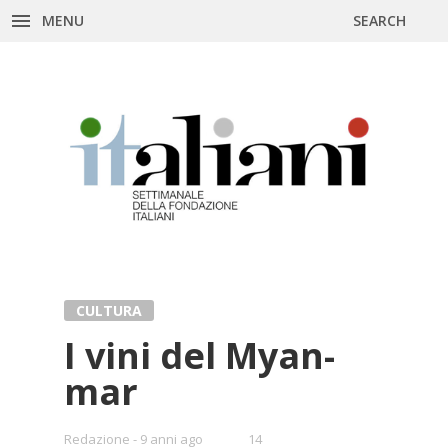
MENU
SEARCH
Skip
to
content
CULTURA
I vini del Myan­
mar
•
Redazione
9 anni ago
14