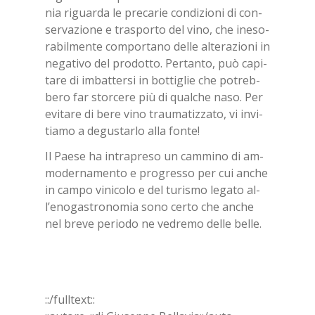
nia ri­guar­da le pre­ca­rie con­di­zio­ni di con­
ser­va­zio­ne e tra­spor­to del vino, che ine­so­
ra­bil­men­te com­por­ta­no del­le al­te­ra­zio­ni in
ne­ga­ti­vo del pro­dot­to. Per­tan­to, può ca­pi­
ta­re di im­bat­ter­si in bot­ti­glie che po­treb­
be­ro far stor­ce­re più di qual­che naso. Per
evi­ta­re di bere vino trau­ma­tiz­za­to, vi in­vi­
tia­mo a de­gu­star­lo
alla fon­te!
Il Pae­se ha in­tra­pre­so un cam­mi­no di am­
mo­der­na­men­to e pro­gres­so per cui an­che
in cam­po vi­ni­co­lo e del tu­ri­smo le­ga­to al­
l’e­no­ga­stro­no­mia sono cer­to che an­che
nel bre­ve pe­rio­do ne ve­dre­mo del­le bel­le.
::/full­text::