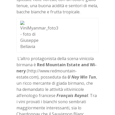
tenue, una buona acidità e sentori di mela,
bacche bianche e frutta tropicale.
L’altro protagonista della scena vinicola
birmana è
Red Moun­tain Esta­te and Wi­
ne­ry
(http://www.redmountain-
estate.com), posseduta da
U Nay Win Tun
,
un ricco mercante di giada birmano, che
ha demandato le attività vitivinicole
all’enologo francese
Fra­nçois Ray­nal
. Tra
i vini provati i bianchi sono sembrati
maggiormente interessanti, sia lo
Chardonnay che il Sauvignon Blanc.