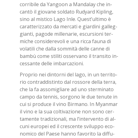
cor­ri­bi­le da Yan­goon a Man­da­lay che in­
can­tò il gio­va­ne sol­da­to Ru­dyard Ki­pling,
sino al mi­sti­co Lago Inle. Que­st’ul­ti­mo è
ca­rat­te­riz­za­to da mer­ca­ti e giar­di­ni gal­leg­
gian­ti, pa­go­de mil­le­na­rie, escur­sio­ni ter­
mi­che con­si­de­re­vo­li e una ric­ca fau­na di
vo­la­ti­li che dal­la som­mi­tà del­le can­ne di
bam­bù come sti­li­ti os­ser­va­no il tran­si­to in­
ces­san­te del­le im­bar­ca­zio­ni.
Pro­prio nei din­tor­ni del lago, in un ter­ri­to­
rio con­trad­di­stin­to dal ros­so­re del­la ter­ra,
che la fa as­so­mi­glia­re ad uno ster­mi­na­to
cam­po da ten­nis, sor­go­no le due te­nu­te in
cui si pro­du­ce il vino Bir­ma­no. In Myan­mar
il vino e la sua col­ti­va­zio­ne non sono cer­
ta­men­te tra­di­zio­na­li, ma l’in­ter­ven­to di al­
cu­ni eu­ro­pei ed il cre­scen­te svi­lup­po eco­
no­mi­co del Pae­se han­no fa­vo­ri­to la dif­fu­