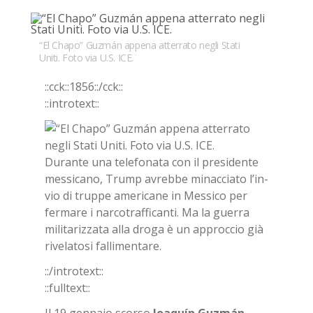
Bookmarks:
“El Chapo” Guzmán appena atterrato negli Stati
Uniti. Foto via U.S. ICE.
::cck::1856::/​cck::
::in­tro­text::
Du­ran­te una te­le­fo­na­ta con il pre­si­den­te
mes­si­ca­no, Trump avreb­be mi­nac­cia­to l’in­
vio di trup­pe ame­ri­ca­ne in Mes­si­co per
fer­ma­re i nar­co­traf­fi­can­ti. Ma la guer­ra
mi­li­ta­riz­za­ta alla dro­ga è un ap­proc­cio già
ri­ve­la­to­si fal­li­men­ta­re.
::/in­tro­text::
::full­text::
Il 19 gen­na­io scor­so
Joa­quín Gu­z­mán
,