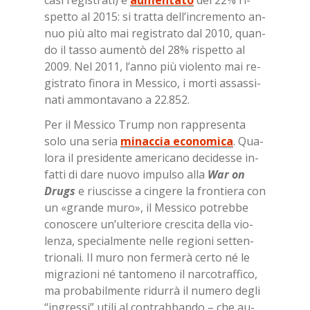
spet­to al 2015: si trat­ta del­l’in­cre­men­to an­
nuo più alto mai re­gi­stra­to dal 2010, quan­
do il tas­so au­men­tò del 28% ri­spet­to al
2009. Nel 2011, l’an­no più vio­len­to mai re­
gi­stra­to fi­no­ra in Mes­si­co, i mor­ti as­sas­si­
na­ti am­mon­ta­va­no a 22.852.
Per il Mes­si­co Trump non rap­pre­sen­ta
solo una se­ria
minaccia economica
. Qua­
lo­ra il pre­si­den­te ame­ri­ca­no de­ci­des­se in­
fat­ti di dare nuo­vo im­pul­so alla
War on
Drugs
e riu­scis­se a cin­ge­re la fron­tie­ra con
un «gran­de muro», il Mes­si­co po­treb­be
co­no­sce­re un’ul­te­rio­re cre­sci­ta del­la vio­
len­za, spe­cial­men­te nel­le re­gio­ni set­ten­
trio­na­li. Il muro non fer­me­rà cer­to né le
mi­gra­zio­ni né tan­to­me­no il nar­co­traf­fi­co,
ma pro­ba­bil­men­te ri­dur­rà il nu­me­ro de­gli
“in­gres­si” uti­li al con­trab­ban­do – che au­