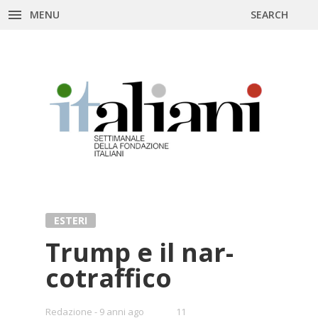
MENU
SEARCH
Skip
to
content
ESTERI
Trump e il nar­
co­traf­fi­co
•
Redazione
9 anni ago
11