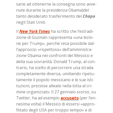
sa­rie ad ot­te­ner­ne la con­se­gna sono av­ve­
nu­te du­ran­te la pre­si­den­za Oba­ma)del
tan­to de­si­de­ra­to tra­sfe­ri­men­to del
Cha­po
ne­gli Sta­ti Uni­ti.
Il
New York Ti­mes
ha scrit­to che l’e­stra­di­
zio­ne di Gu­z­mán rap­pre­sen­ta «una le­zio­
ne per Trump», per­ché resa pos­si­bi­le dal­
l’ap­proc­cio «ri­spet­to­so» del­l’am­mi­ni­stra­
zio­ne Oba­ma nei con­fron­ti del Mes­si­co e
del­la sua so­vra­ni­tà. Do­nald Trump, al con­
tra­rio, ha scel­to di per­cor­re­re una stra­da
com­ple­ta­men­te di­ver­sa, umi­lian­do ri­pe­tu­
ta­men­te il po­po­lo mes­si­ca­no e le sue isti­
tu­zio­ni, pre­zio­se al­lea­te nel­la lot­ta al cri­
mi­ne or­ga­niz­za­to. Il 27 gen­na­io scor­so, su
Twit­ter, ha ad esem­pio
accusato
(per l’en­
ne­si­ma vol­ta) il Mes­si­co di es­ser­si «ap­pro­
fit­ta­to de­gli USA per trop­po tem­po» e di