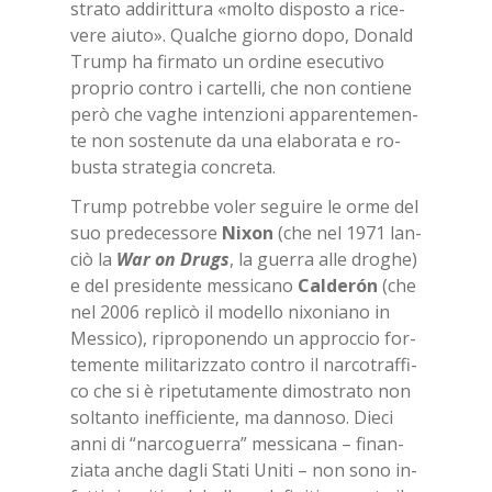
stra­to ad­di­rit­tu­ra «mol­to di­spo­sto a ri­ce­
ve­re aiu­to». Qual­che gior­no dopo, Do­nald
Trump ha fir­ma­to un or­di­ne ese­cu­ti­vo
pro­prio con­tro i car­tel­li, che non con­tie­ne
però che va­ghe in­ten­zio­ni ap­pa­ren­te­men­
te non so­ste­nu­te da una ela­bo­ra­ta e ro­
bu­sta stra­te­gia con­cre­ta.
Trump po­treb­be vo­ler se­gui­re le orme del
suo pre­de­ces­so­re
Ni­xon
(che nel 1971 lan­
ciò la
War on Drugs
, la guer­ra alle dro­ghe)
e del pre­si­den­te mes­si­ca­no
Cal­de­rón
(che
nel 2006 re­pli­cò il mo­del­lo ni­xo­nia­no in
Mes­si­co), ri­pro­po­nen­do un ap­proc­cio for­
te­men­te mi­li­ta­riz­za­to con­tro il nar­co­traf­fi­
co che si è ri­pe­tu­ta­men­te di­mo­stra­to non
sol­tan­to inef­fi­cien­te, ma dan­no­so. Die­ci
anni di “nar­co­guer­ra” mes­si­ca­na – fi­nan­
zia­ta an­che da­gli Sta­ti Uni­ti – non sono in­