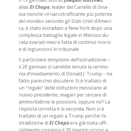
alias
El Cha­po
, lea­der del Car­tel­lo di Si­na­
loa non­ché «il nar­co­traf­fi­can­te più po­ten­te
del mon­do» se­con­do gli Sta­ti Uni­ti d’A­me­ri­
ca, è sta­to estra­da­to a New York dopo una
com­ples­sa bat­ta­glia le­ga­le in Mes­si­co du­
ra­ta sva­ria­ti mesi e fat­ta di con­ti­nui ri­cor­si
e di in­giun­zio­ni in tri­bu­na­le.
Il par­ti­co­la­re tem­pi­smo del­l’e­stra­di­zio­ne –
il 20 gen­na­io si sa­reb­be te­nu­ta la ce­ri­mo­
nia d’in­se­dia­men­to di Do­nald J. Trump – ha
fat­to pa­rec­chio di­scu­te­re. Si è trat­ta­to di
un “re­ga­lo” del­le isti­tu­zio­ni mes­si­ca­ne al
nuo­vo pre­si­den­te, ma­ga­ri per cer­ca­re di
am­mor­bi­dir­ne le po­si­zio­ni, op­pu­re no? La
ri­spo­sta cor­ret­ta è la se­con­da. Non si è
trat­ta­to di un re­ga­lo a Trump per­ché l’e­
stra­di­zio­ne di
El Cha­po
era già sta­ta uf­fi­
cial­men­te con­ces­sa il 20 mag­gio scor­so e