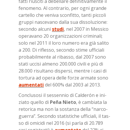
fat­ti riu­sci­ti a de­bel­la­re de­fi­ni­ti­va­men­te il
fe­no­me­no. Al con­tra­rio, per ogni gran­de
car­tel­lo che ve­ni­va scon­fit­to, tan­ti pic­co­li
grup­pi na­sce­va­no dal­la sua dis­so­lu­zio­ne:
se­con­do al­cu­ni
studi
, nel 2007 in Mes­si­co
ope­ra­va­no 20 or­ga­niz­za­zio­ni cri­mi­na­li;
solo nel 2011 il loro nu­me­ro era già sa­li­to
a 200. Di ri­fles­so, se­con­do sti­me uf­fi­cia­li
pro­ba­bil­men­te al ri­bas­so, dal 2007 sono
sta­ti uc­ci­si al­me­no 200.000 ci­vi­li e più di
28.000 ri­sul­ta­no di­sper­si, men­tre i casi di
tor­tu­ra ad ope­ra del­le for­ze ar­ma­te sono
aumentati
del 600% dal 2003 al 2013.
Con­clu­so­si il ses­sen­nio di Cal­de­rón e ini­
zia­to quel­lo di
Peña Nie­to
, è cam­bia­ta la
re­to­ri­ca ma non la so­stan­za del­la “nar­co­
guer­ra”. Se­con­do sta­ti­sti­che uf­fi­cia­li, il tas­
so di omi­ci­di nel 2016 (si par­la di 20.789
casi re­gi­stra­ti) è
aumentato
del 22% ri­