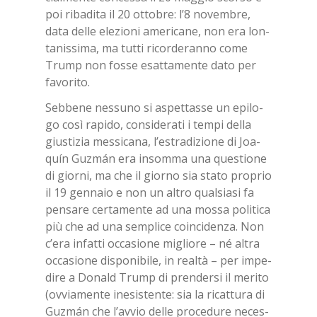
poi ri­ba­di­ta il 20 ot­to­bre: l’8 no­vem­bre,
data del­le ele­zio­ni ame­ri­ca­ne, non era lon­
ta­nis­si­ma, ma tut­ti ri­cor­de­ran­no come
Trump non fos­se esat­ta­men­te dato per
fa­vo­ri­to.
Seb­be­ne nes­su­no si aspet­tas­se un epi­lo­
go così ra­pi­do, con­si­de­ra­ti i tem­pi del­la
giu­sti­zia mes­si­ca­na, l’e­stra­di­zio­ne di Joa­
quín Gu­z­mán era in­som­ma una que­stio­ne
di gior­ni, ma che il gior­no sia sta­to pro­prio
il 19 gen­na­io e non un al­tro qual­sia­si fa
pen­sa­re cer­ta­men­te ad una mos­sa po­li­ti­ca
più che ad una sem­pli­ce coin­ci­den­za. Non
c’e­ra in­fat­ti oc­ca­sio­ne mi­glio­re – né al­tra
oc­ca­sio­ne di­spo­ni­bi­le, in real­tà – per im­pe­
di­re a Do­nald Trump di pren­der­si il me­ri­to
(ov­via­men­te ine­si­sten­te: sia la ri­cat­tu­ra di
Gu­z­mán che l’av­vio del­le pro­ce­du­re ne­ces­