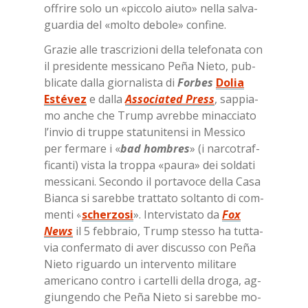
of­fri­re solo un «pic­co­lo aiu­to» nel­la sal­va­
guar­dia del «mol­to de­bo­le» con­fi­ne.
Gra­zie alle tra­scri­zio­ni del­la te­le­fo­na­ta con
il pre­si­den­te mes­si­ca­no Peña Nie­to, pub­
bli­ca­te dal­la gior­na­li­sta di
For­bes
Dolia
Estévez
e dal­la
As­so­cia­ted Press
, sap­pia­
mo an­che che Trump avreb­be mi­nac­cia­to
l’in­vio di trup­pe sta­tu­ni­ten­si in Mes­si­co
per fer­ma­re i «
bad hom­bres
» (i nar­co­traf­
fi­can­ti) vi­sta la trop­pa «pau­ra» dei sol­da­ti
mes­si­ca­ni. Se­con­do il por­ta­vo­ce del­la Casa
Bian­ca si sa­reb­be trat­ta­to sol­tan­to di com­
men­ti «
scherzosi
». In­ter­vi­sta­to da
Fox
News
il 5 feb­bra­io, Trump stes­so ha tut­ta­
via
con­fer­ma­to di aver di­scus­so con Peña
Nie­to ri­guar­do un in­ter­ven­to mi­li­ta­re
ame­ri­ca­no con­tro i car­tel­li del­la dro­ga, ag­
giun­gen­do che Peña Nie­to si sa­reb­be mo­