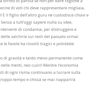
ha diritto di parola se non per dare ragione a
decine di voti chi deve rappresentare migliaia,
! E il figlio dell’altro guru ne custodisce chiavi e
Senza a tutt’oggi sapere nulla su idee,
nterventi di condanna, per distruggere e
 delle valchirie sui resti del passato ormai
e le favole ha risvolti tragici e potrebbe
tro di gravità e tanto meno permanente come
nelle menti, neo cuori! Mentre l’economia
isti di ogni risma continuano a lucrare sulla
da troppo tempo e chissà se mai riapparirà