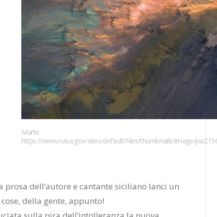
Marte.
https://www.nasa.gov/sites/default/files/thumbnails/image/pia215
a prosa dell’autore e cantante siciliano lanci un
le cose, della gente, appunto!
ciata sulla pira dell’intolleranza la nuova