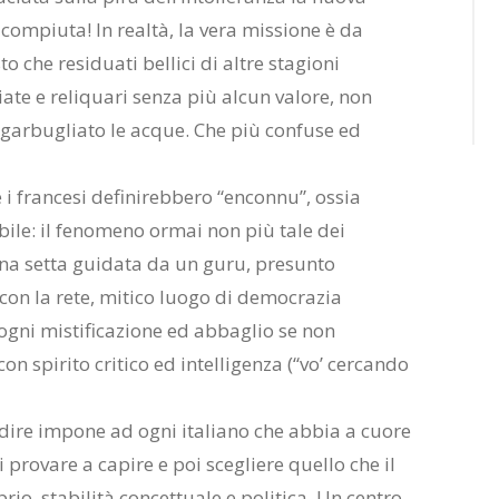
 compiuta! In realtà, la vera missione è da
o che residuati bellici di altre stagioni
iate e reliquari senza più alcun valore, non
ingarbugliato le acque. Che più confuse ed
i francesi definirebbero “enconnu”, ossia
ile: il fenomeno ormai non più tale dei
una setta guidata da un guru, presunto
con la rete, mitico luogo di democrazia
 ogni mistificazione ed abbaglio se non
 spirito critico ed intelligenza (“vo’ cercando
dire impone ad ogni italiano che abbia a cuore
i provare a capire e poi scegliere quello che il
rio, stabilità concettuale e politica. Un centro