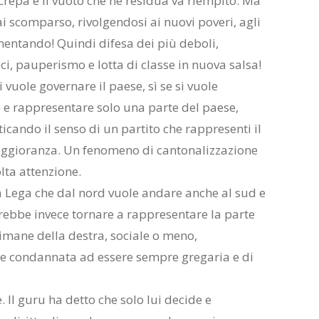
crepa e il vuoto che ne residua va riempito. Ma
 scomparso, rivolgendosi ai nuovi poveri, agli
entando! Quindi difesa dei più deboli,
ci, pauperismo e lotta di classe in nuova salsa!
 vuole governare il paese, sì se si vuole
 e rappresentare solo una parte del paese,
cando il senso di un partito che rappresenti il
aggioranza. Un fenomeno di cantonalizzazione
lta attenzione.
la Lega che dal nord vuole andare anche al sud e
rrebbe invece tornare a rappresentare la parte
imane della destra, sociale o meno,
 e condannata ad essere sempre gregaria e di
 Il guru ha detto che solo lui decide e