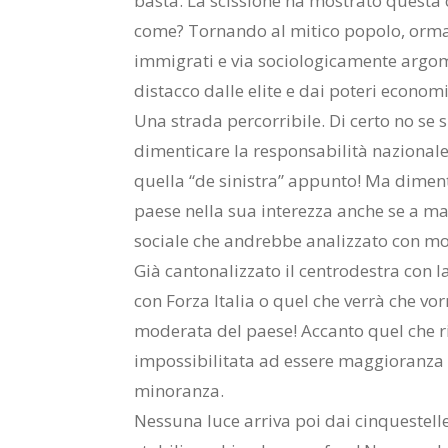
basta. La scissione ha mostrato questa 
come? Tornando al mitico popolo, ormai
immigrati e via sociologicamente argom
distacco dalle elite e dai poteri economi
Una strada percorribile. Di certo no se si
dimenticare la responsabilità nazionale
quella “de sinistra” appunto! Ma dimenti
paese nella sua interezza anche se a m
sociale che andrebbe analizzato con mo
Già cantonalizzato il centrodestra con 
con Forza Italia o quel che verrà che vo
moderata del paese! Accanto quel che r
impossibilitata ad essere maggioranza
minoranza.
Nessuna luce arriva poi dai cinquestelle.