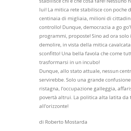
stabilisce chi e che cosa fare! Nessuno 
lui! La mitica rete stabilisce con poche 
centinaia di migliaia, milioni di cittadini
controllo! Dunque, democrazia a go go’! 
programmi, proposte! Sino ad ora solo i
demolire, in vista della mitica cavalcata
sconfitto! Una bella favola che come tutt
trasformarsi in un incubo!
Dunque, allo stato attuale, nessun cen
servirebbe. Solo una grande confusione 
ristagna, l’occupazione galleggia, affar
povertà altrui. La politica alta latita 
all’orizzonte!
di Roberto Mostarda