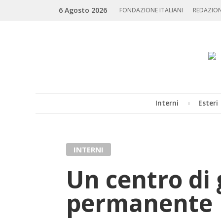
Skip
Search
6 Agosto 2026
to
FONDAZIONE ITALIANI
REDAZIO
content
Interni
Esteri
MENU
INTERNI
Un centro di 
permanente