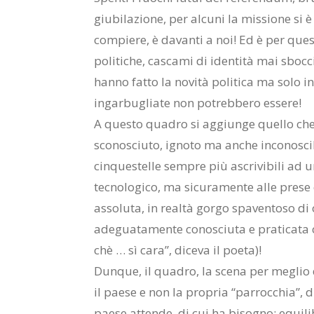
giubilazione, per alcuni la missione si è
compiere, è davanti a noi! Ed è per quest
politiche, cascami di identità mai sbocc
hanno fatto la novità politica ma solo 
ingarbugliate non potrebbero essere!
A questo quadro si aggiunge quello che 
sconosciuto, ignoto ma anche inconoscib
cinquestelle sempre più ascrivibili ad 
tecnologico, ma sicuramente alle prese 
assoluta, in realtà gorgo spaventoso di
adeguatamente conosciuta e praticata con
chè … sì cara”, diceva il poeta)!
Dunque, il quadro, la scena per meglio 
il paese e non la propria “parrocchia”, d
paese attende, di cui ha bisogno: equilib